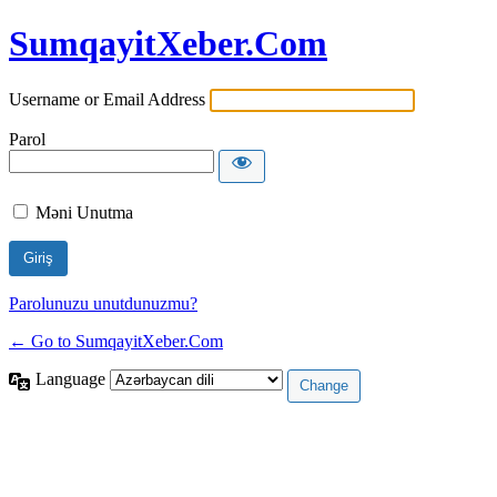
SumqayitXeber.Com
Username or Email Address
Parol
Məni Unutma
Parolunuzu unutdunuzmu?
← Go to SumqayitXeber.Com
Language