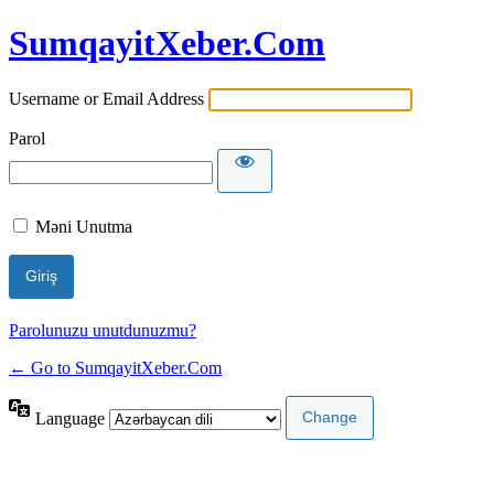
SumqayitXeber.Com
Username or Email Address
Parol
Məni Unutma
Parolunuzu unutdunuzmu?
← Go to SumqayitXeber.Com
Language