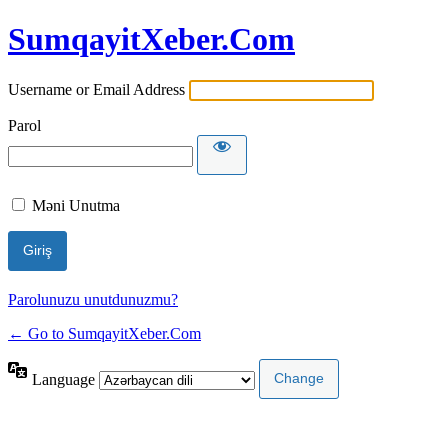
SumqayitXeber.Com
Username or Email Address
Parol
Məni Unutma
Parolunuzu unutdunuzmu?
← Go to SumqayitXeber.Com
Language