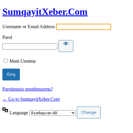
SumqayitXeber.Com
Username or Email Address
Parol
Məni Unutma
Parolunuzu unutdunuzmu?
← Go to SumqayitXeber.Com
Language