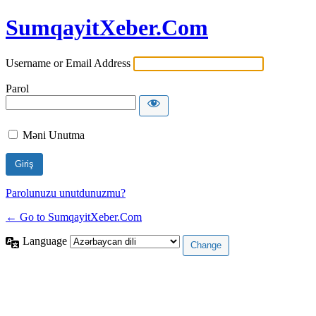
SumqayitXeber.Com
Username or Email Address
Parol
Məni Unutma
Parolunuzu unutdunuzmu?
← Go to SumqayitXeber.Com
Language