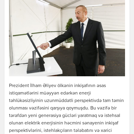
Prezident İlham Əliyev ölkənin inkişafının əsas
istiqamətlərini müəyyən edərkən enerji
təhlükəsizliyinin uzunmüddətli perspektivdə tam təmin
olunması vəzifəsini qarşıya qoymuşdu. Bu vəzifə bir
tərəfdən yeni generasiya gücləri yaratmaq və istehsal
olunan elektrik enerjisinin həcmini sənayenin inkişaf
perspektivlərini, istehlakçıların tələbatını və xarici