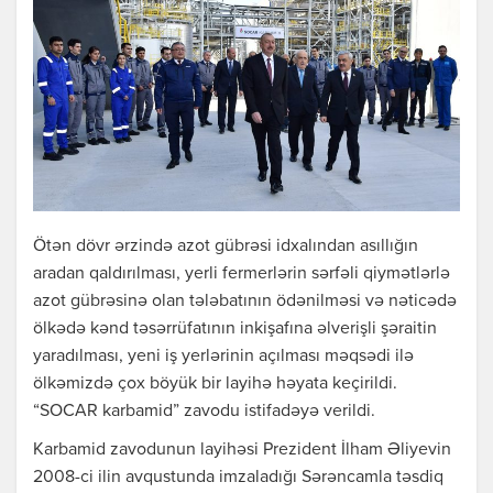
Ötən dövr ərzində azot gübrəsi idxalından asıllığın
aradan qaldırılması, yerli fermerlərin sərfəli qiymətlərlə
azot gübrəsinə olan tələbatının ödənilməsi və nəticədə
ölkədə kənd təsərrüfatının inkişafına əlverişli şəraitin
yaradılması, yeni iş yerlərinin açılması məqsədi ilə
ölkəmizdə çox böyük bir layihə həyata keçirildi.
“SOCAR karbamid” zavodu istifadəyə verildi.
Karbamid zavodunun layihəsi Prezident İlham Əliyevin
2008-ci ilin avqustunda imzaladığı Sərəncamla təsdiq