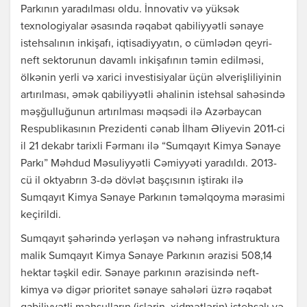
Parkının yaradılması oldu. İnnovativ və yüksək
texnologiyalar əsasında rəqabət qabiliyyətli sənaye
istehsalının inkişafı, iqtisadiyyatın, o cümlədən qeyri-
neft sektorunun davamlı inkişafının təmin edilməsi,
ölkənin yerli və xarici investisiyalar üçün əlverişliliyinin
artırılması, əmək qabiliyyətli əhalinin istehsal sahəsində
məşğulluğunun artırılması məqsədi ilə Azərbaycan
Respublikasının Prezidenti cənab İlham Əliyevin 2011-ci
il 21 dekabr tarixli Fərmanı ilə “Sumqayıt Kimya Sənaye
Parkı” Məhdud Məsuliyyətli Cəmiyyəti yaradıldı. 2013-
cü il oktyabrın 3-də dövlət başçısının iştirakı ilə
Sumqayıt Kimya Sənaye Parkının təməlqoyma mərasimi
keçirildi.
Sumqayıt şəhərində yerləşən və nəhəng infrastruktura
malik Sumqayıt Kimya Sənaye Parkının ərazisi 508,14
hektar təşkil edir. Sənaye parkının ərazisində neft-
kimya və digər prioritet sənaye sahələri üzrə rəqabət