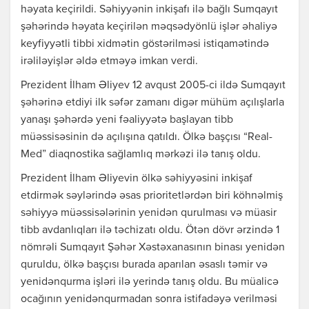
həyata keçirildi. Səhiyyənin inkişafı ilə bağlı Sumqayıt
şəhərində həyata keçirilən məqsədyönlü işlər əhaliyə
keyfiyyətli tibbi xidmətin göstərilməsi istiqamətində
irəliləyişlər əldə etməyə imkan verdi.
Prezident İlham Əliyev 12 avqust 2005-ci ildə Sumqayıt
şəhərinə etdiyi ilk səfər zamanı digər mühüm açılışlarla
yanaşı şəhərdə yeni fəaliyyətə başlayan tibb
müəssisəsinin də açılışına qatıldı. Ölkə başçısı “Real-
Med” diaqnostika sağlamlıq mərkəzi ilə tanış oldu.
Prezident İlham Əliyevin ölkə səhiyyəsini inkişaf
etdirmək səylərində əsas prioritetlərdən biri köhnəlmiş
səhiyyə müəssisələrinin yenidən qurulması və müasir
tibb avdanlıqları ilə təchizatı oldu. Ötən dövr ərzində 1
nömrəli Sumqayıt Şəhər Xəstəxanasının binası yenidən
quruldu, ölkə başçısı burada aparılan əsaslı təmir və
yenidənqurma işləri ilə yerində tanış oldu. Bu müalicə
ocağının yenidənqurmadan sonra istifadəyə verilməsi