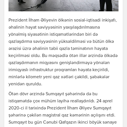
Prezident İlham Əliyevin ölkənin sosial-iqtisadi inkişafı,
əhalinin həyat səviyyəsinin yaxşılaşdırılmasına
yönəlmiş siyasətinin istiqamətlərindən biri də
qazlaşdırma səviyyəsinin yüksəldilməsi və bütün ölkə
ərazisi üzrə əhalinin təbii qazla təminatının həyata
keçirilməsi oldu. Bu məqsədlə ötən illər ərzində ölkədə
qazlaşdırmanın miqyasını genişləndirməyə yönələn
irimiqyaslı infrastruktur proqramları həyata keçirildi,
minlərlə kilometr yeni qaz xətləri çəkildi, şəbəkələr
yenidən quruldu.
Ötən dövr ərzində Sumqayıt şəhərində də bu
istiqamətdə çox mühüm layihə reallaşdırıldı. 24 aprel
2020-ci il tarixində Prezident İlham Əliyev Sumqayıt
şəhərinə çəkilən magistral qaz kəmərinin açılışını etdi.
Sumqayıt bu gün Cənubi Qafqazın ikinci böyük sənaye