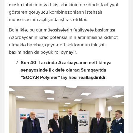
maska fabrikinin və tikiş fabrikinin nəzdində fəaliyyət
göstərən qoruyucu kombinezonların istehsalı
müəssisəsinin açılışında iştirak etdilər.
Beləliklə, bu cür müəssisələrin fəaliyyətə başlaması
Azərbaycanın ixrac potensialının artırılmasına xidmət
etməklə bərabər, qeyri-neft sektorunun inkişafı
baxımından da böyük rol oynayır.
Son 40 il ərzində Azərbaycanın neft-kimya
sənayesində ilk dəfə olaraq Sumqayıtda
“SOCAR Polymer” layihəsi reallaşdırıldı