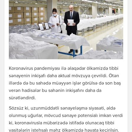
Koronavirus pandemiyası ilə əlaqədar ölkəmizdə tibbi
sənayenin inkişafı daha aktual mövzuya çevrildi. Ötən
illərdə də bu sahədə müəyyən işlər görülsə də son baş
verən hadisələr bu sahənin inkişafını daha da
sürətləndirdi.
Sözsüz ki, uzunmüddətli sənayeləşmə siyasəti, əldə
olunmuş uğurlar, mövcud sənaye potensialı imkan verdi
ki, koronavirusla mübarizədə istifadə olunacaq tibbi
vasitələrin istehsalı məhz ölkəmizdə həyata keçirilsin.