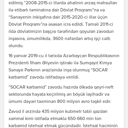
edilmiş “2008-2015-ci illərdə əhalinin ərzaq məhsulları
ilə etibarlı təminatına dair Dövlət Proqramı”na və
“Sənayenin inkişafına dair 2015-2020-ci illər üçün
Dövlət Proqramı”na əsasən icra edildi. Təməli 2011-ci
ildə dövlətimizin başçısı tərəfindən qoyulan zavodun
inşasına, ümumilikdə, 3600 nəfərdən artıq işçi cəlb
olundu.
16 yanvar 2019-cu il tarixdə Azərbaycan Respublikasının
Prezidenti İlham Əliyevin iştirakı ilə Sumqayıt Kimya
Sənaye Parkının ərazisində inşa olunmuş “SOCAR
karbamid” zavodu istifadəyə verildi.
“SOCAR karbamid” zavodu hazırda ölkədə qeyri-neft
sektorunda həyata keçirilmiş ən böyük layihədir və
ümumi dəyəri təxminən 800 milyon avro təşkil edir.
Zavod il ərzində 435 milyon kubmetr təbii qazdan
xammal kimi istifadə etməklə 650-660 min ton
karbamid istehsal etmək gücündədir. İstehsal həcminin