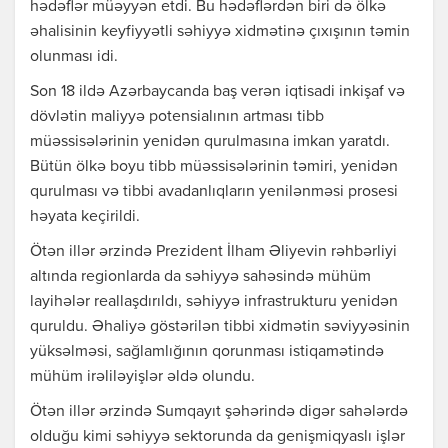
hədəflər müəyyən etdi. Bu hədəflərdən biri də ölkə
əhalisinin keyfiyyətli səhiyyə xidmətinə çıxışının təmin
olunması idi.
Son 18 ildə Azərbaycanda baş verən iqtisadi inkişaf və
dövlətin maliyyə potensialının artması tibb
müəssisələrinin yenidən qurulmasına imkan yaratdı.
Bütün ölkə boyu tibb müəssisələrinin təmiri, yenidən
qurulması və tibbi avadanlıqların yenilənməsi prosesi
həyata keçirildi.
Ötən illər ərzində Prezident İlham Əliyevin rəhbərliyi
altında regionlarda da səhiyyə sahəsində mühüm
layihələr reallaşdırıldı, səhiyyə infrastrukturu yenidən
quruldu. Əhaliyə göstərilən tibbi xidmətin səviyyəsinin
yüksəlməsi, sağlamlığının qorunması istiqamətində
mühüm irəliləyişlər əldə olundu.
Ötən illər ərzində Sumqayıt şəhərində digər sahələrdə
olduğu kimi səhiyyə sektorunda da genişmiqyaslı işlər