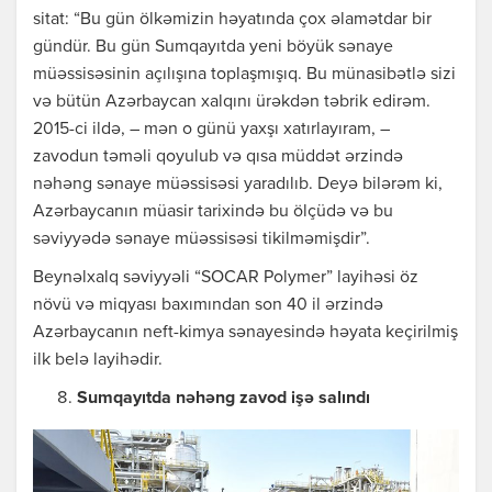
sitat: “Bu gün ölkəmizin həyatında çox əlamətdar bir
gündür. Bu gün Sumqayıtda yeni böyük sənaye
müəssisəsinin açılışına toplaşmışıq. Bu münasibətlə sizi
və bütün Azərbaycan xalqını ürəkdən təbrik edirəm.
2015-ci ildə, – mən o günü yaxşı xatırlayıram, –
zavodun təməli qoyulub və qısa müddət ərzində
nəhəng sənaye müəssisəsi yaradılıb. Deyə bilərəm ki,
Azərbaycanın müasir tarixində bu ölçüdə və bu
səviyyədə sənaye müəssisəsi tikilməmişdir”.
Beynəlxalq səviyyəli “SOCAR Polymer” layihəsi öz
növü və miqyası baxımından son 40 il ərzində
Azərbaycanın neft-kimya sənayesində həyata keçirilmiş
ilk belə layihədir.
Sumqayıtda nəhəng zavod işə salındı