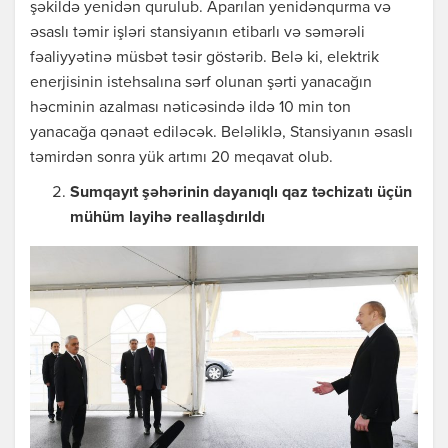
şəkildə yenidən qurulub. Aparılan yenidənqurma və
əsaslı təmir işləri stansiyanın etibarlı və səmərəli
fəaliyyətinə müsbət təsir göstərib. Belə ki, elektrik
enerjisinin istehsalına sərf olunan şərti yanacağın
həcminin azalması nəticəsində ildə 10 min ton
yanacağa qənaət ediləcək. Beləliklə, Stansiyanın əsaslı
təmirdən sonra yük artımı 20 meqavat olub.
Sumqayıt şəhərinin dayanıqlı qaz təchizatı üçün
mühüm layihə reallaşdırıldı