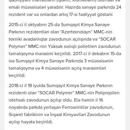
qabiliyyətli məhsulların (işlərin, xidmətlərin) istehsalı və
emalı müəssisələri yaradılır. Hazırda sənaye parkında 24
rezident var və onlardan artıq 17-si fəaliyyət göstərir.
2015-ci il oktyabrın 25-də Sumqayıt Kimya Sənaye
Parkının rezidentləri olan “Azertexnolayn” MMC-nin
texniki avadanlıqlar zavodunun açılışında və “SOCAR
Polymer” MMC-nin Yüksək sıxlıqlı polietilen zavodunun
təməlqoyma mərasimi keçirildi. 2017-ci il dekabrın 15-də
isə Sumqayıt Kimya Sənaye Parkında 3 müəssisənin
təməlqoyma və 4 müəssisənin açılış mərasimləri
keçirildi.
2018-ci il 18 iyulda Sumqayıt Kimya Sənaye Parkının
rezidenti olan “SOCAR Polymer” MMC-nin Polipropilen
istehsalı zavodunun açılışı oldu. Elə həmin il 16
noyabrda parkda yerləşən Ferroərintilər zavodunun,
Siqaret fabrikinin və İnşaat Kimyəviləri Zavodunun
açılışı həyata keçirildi.