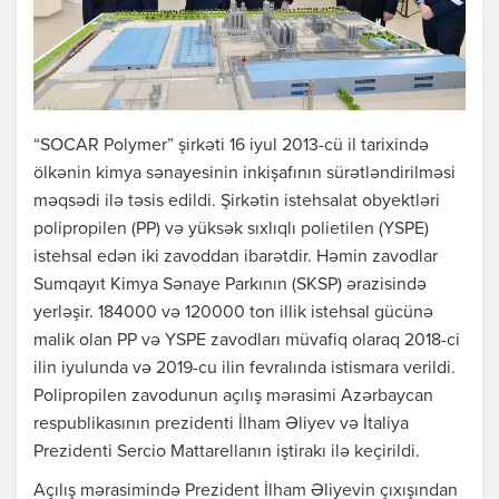
“SOCAR Polymer” şirkəti 16 iyul 2013-cü il tarixində
ölkənin kimya sənayesinin inkişafının sürətləndirilməsi
məqsədi ilə təsis edildi. Şirkətin istehsalat obyektləri
polipropilen (PP) və yüksək sıxlıqlı polietilen (YSPE)
istehsal edən iki zavoddan ibarətdir. Həmin zavodlar
Sumqayıt Kimya Sənaye Parkının (SKSP) ərazisində
yerləşir. 184000 və 120000 ton illik istehsal gücünə
malik olan PP və YSPE zavodları müvafiq olaraq 2018-ci
ilin iyulunda və 2019-cu ilin fevralında istismara verildi.
Polipropilen zavodunun açılış mərasimi Azərbaycan
respublikasının prezidenti İlham Əliyev və İtaliya
Prezidenti Sercio Mattarellanın iştirakı ilə keçirildi.
Açılış mərasimində Prezident İlham Əliyevin çıxışından