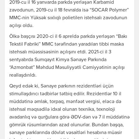
2019-cu il 16 yanvarda parkda yerləşən Karbamid
zavodunun, 2019-cu il 18 fevralda isə “SOCAR Polymer”
MMC-nin Yüksək sıxlıqlı polietilen istehsalı zavodunun
açılışı oldu.
Ölkə başçısı 2020-ci il 6 apreldə parkda yerləşən “Bakı
Tekstil Fabriki” MMC tərəfindən yaradılan tibbi maska
istehsalı müəssisəsinin açılışını etdi. 2021-ci il 3
sentyabrda Sumqayıt Kimya Sənaye Parkında
“Azmonbat” Məhdud Məsuliyyətli Cəmiyyətinin açılışı
reallaşdırıldı.
Qeyd edək ki, Sənaye parkının rezidentləri üçün
stimullaşdırıcı tədbirlər tətbiq edilir. Rezidentlər 10 il
müddətinə əmlak, torpaq, mənfəət vergisi, eləcə də
istehsal məqsədilə idxal olunan texnika, texnoloji
avadanlıq və qurğulara görə ƏDV-dən və 7 il müddətinə
gömrük rüsumlarından azad olunurlar. Bundan başqa,
sənaye parklarında dövlət vəsaitləri hesabına müasir