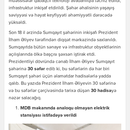
müəssisələr qabaqcıl texnoloji avadanlıqla təchiz edildi,
infrastruktur inkişaf etdirildi. Şəhər əhalisinin yaşayış
səviyyəsi və həyat keyfiyyəti əhəmiyyətli dərəcədə
yüksəldi.
Son 18 il ərzində Sumqayıt şəhərinin inkişafı Prezident
İlham Əliyev tərəfindən diqqət mərkəzində saxlanıldı.
Sumqayıtda bütün sənaye və infrastruktur obyektlərinin
açılışlarında ölkə başçısı şəxsən iştirak etdi.
Prezidentliyi dövründə cənab İlham Əliyev Sumqayıt
şəhərinə
30 səfər
edib ki, bu səfərlərin də hər biri
Sumqayıt şəhəri üçün əlamətdar hadisələrlə yadda
qalıb. Bu yazıda Prezident İlham Əliyevin 30 səfərinə
və bu səfərlər çərçivəsində tarixə düşən
30 hadisə
yə
nəzər salacağıq.
MDB məkanında analoqu olmayan elektrik
stansiyası istifadəyə verildi