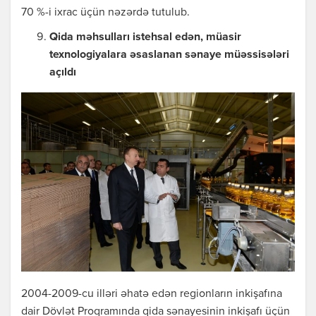
70 %-i ixrac üçün nəzərdə tutulub.
Qida məhsulları istehsal edən, müasir
texnologiyalara əsaslanan sənaye müəssisələri
açıldı
2004-2009-cu illəri əhatə edən regionların inkişafına
dair Dövlət Proqramında qida sənayesinin inkişafı üçün