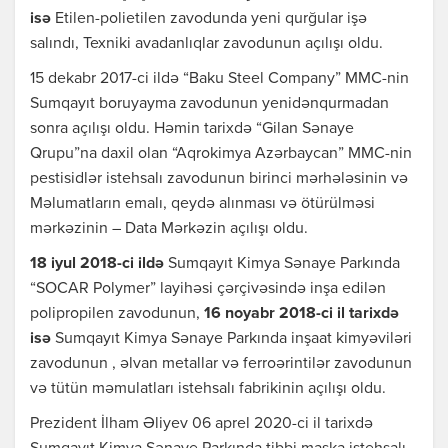
isə
Etilen-polietilen zavodunda yeni qurğular işə
salındı, Texniki avadanlıqlar zavodunun açılışı oldu.
15 dekabr 2017-ci ildə “Baku Steel Company” MMC-nin
Sumqayıt boruyayma zavodunun yenidənqurmadan
sonra açılışı oldu. Həmin tarixdə “Gilan Sənaye
Qrupu”na daxil olan “Aqrokimya Azərbaycan” MMC-nin
pestisidlər istehsalı zavodunun birinci mərhələsinin və
Məlumatların emalı, qeydə alınması və ötürülməsi
mərkəzinin – Data Mərkəzin açılışı oldu.
18 iyul 2018-ci ildə
Sumqayıt Kimya Sənaye Parkında
“SOCAR Polymer” layihəsi çərçivəsində inşa edilən
polipropilen zavodunun,
16 noyabr 2018-ci il tarixdə
isə
Sumqayıt Kimya Sənaye Parkında inşaat kimyəviləri
zavodunun , əlvan metallar və ferroərintilər zavodunun
və tütün məmulatları istehsalı fabrikinin açılışı oldu.
Prezident İlham Əliyev 06 aprel 2020-ci il tarixdə