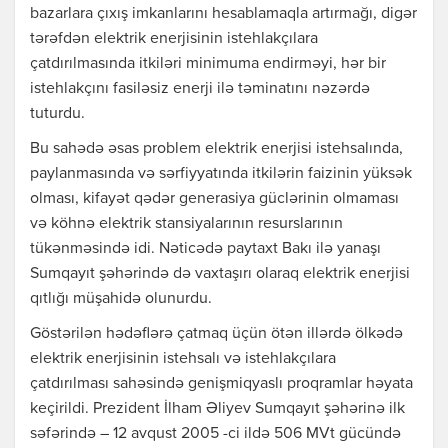
bazarlara çıxış imkanlarını hesablamaqla artırmağı, digər
tərəfdən elektrik enerjisinin istehlakçılara
çatdırılmasında itkiləri minimuma endirməyi, hər bir
istehlakçını fasiləsiz enerji ilə təminatını nəzərdə
tuturdu.
Bu sahədə əsas problem elektrik enerjisi istehsalında,
paylanmasında və sərfiyyatında itkilərin faizinin yüksək
olması, kifayət qədər generasiya güclərinin olmaması
və köhnə elektrik stansiyalarının resurslarının
tükənməsində idi. Nəticədə paytaxt Bakı ilə yanaşı
Sumqayıt şəhərində də vaxtaşırı olaraq elektrik enerjisi
qıtlığı müşahidə olunurdu.
Göstərilən hədəflərə çatmaq üçün ötən illərdə ölkədə
elektrik enerjisinin istehsalı və istehlakçılara
çatdırılması sahəsində genişmiqyaslı proqramlar həyata
keçirildi. Prezident İlham Əliyev Sumqayıt şəhərinə ilk
səfərində – 12 avqust 2005 -ci ildə 506 MVt gücündə