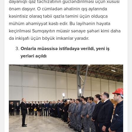
dayanıqlı qaz təchizatının gücləndirilməsi üçün xüsusi
önəm daşıyır. O cümlədən əhalinin qış aylarında
kəsintisiz olaraq təbii qazla təmini üçün olduqca
mühüm əhəmiyyət kəsb edir. Bu layihənin həyata
keçirilməsi Sumqayıtın müasir sənaye şəhəri kimi daha
da inkişafı üçün böyük imkanlar yaradır.
Onlarla müəssisə istifadəyə verildi, yeni iş
yerləri açıldı