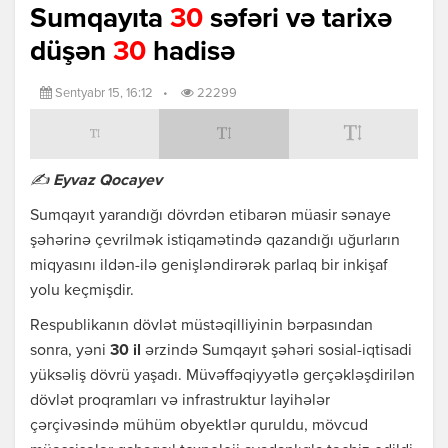
Sumqayıta
30
səfəri və tarixə
düşən
30
hadisə
Sentyabr 15, 16:12
•
22299
✍ Eyvaz Qocayev
Sumqayıt yarandığı dövrdən etibarən müasir sənaye
şəhərinə çevrilmək istiqamətində qazandığı uğurların
miqyasını ildən-ilə genişləndirərək parlaq bir inkişaf
yolu keçmişdir.
Respublikanın dövlət müstəqilliyinin bərpasından
sonra, yəni
30 il
ərzində Sumqayıt şəhəri sosial-iqtisadi
yüksəliş dövrü yaşadı. Müvəffəqiyyətlə gerçəkləşdirilən
dövlət proqramları və infrastruktur layihələr
çərçivəsində mühüm obyektlər quruldu, mövcud