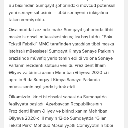
Bu baxımdan Sumqayıt şəhərindəki mövcud potensial
yeni sənaye sahəsinin – tibbi sənayenin inkişafına
təkan vermiş oldu.
Qısa müddət ərzində məhz Sumqayıt şəhərində tibbi
maska istehsalı müəssisəsinin açılışı baş tutdu. “Bakı
Tekstil Fabriki” MMC tərəfindən yaradılan tibbi maska
istehsalı müəssisəsi Sumqayıt Kimya Sənaye Parkının
ərazisində müvafiq yerlə təmin edildi və ona Sənaye
Parkının rezidenti statusu verildi. Prezident İlham
Əliyev və birinci xanım Mehriban Əliyeva 2020-ci il
aprelin 6-da Sumqayıt Kimya Sənaye Parkında
müəssisənin açılışında iştirak etdi.
Ölkəmizdə ikinci istehsalat sahəsi də Sumqayıtda
fəaliyyətə başladı. Azərbaycan Respublikasının
Prezidenti İlham Əliyev və birinci xanım Mehriban
Əliyeva 2020-ci il mayın 12-də Sumqayıtda “Gilan
Tekstil Park” Məhdud Məsuliyyətli Cəmiyyətinin tibbi