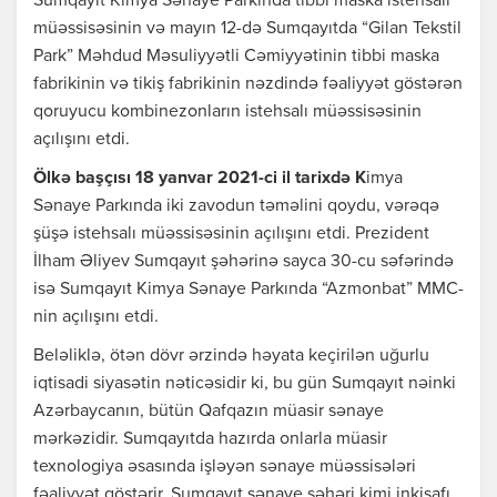
Sumqayıt Kimya Sənaye Parkında tibbi maska istehsalı
müəssisəsinin və mayın 12-də Sumqayıtda “Gilan Tekstil
Park” Məhdud Məsuliyyətli Cəmiyyətinin tibbi maska
fabrikinin və tikiş fabrikinin nəzdində fəaliyyət göstərən
qoruyucu kombinezonların istehsalı müəssisəsinin
açılışını etdi.
Ölkə başçısı 18 yanvar 2021-ci il tarixdə K
imya
Sənaye Parkında iki zavodun təməlini qoydu, vərəqə
şüşə istehsalı müəssisəsinin açılışını etdi. Prezident
İlham Əliyev Sumqayıt şəhərinə sayca 30-cu səfərində
isə Sumqayıt Kimya Sənaye Parkında “Azmonbat” MMC-
nin açılışını etdi.
Beləliklə, ötən dövr ərzində həyata keçirilən uğurlu
iqtisadi siyasətin nəticəsidir ki, bu gün Sumqayıt nəinki
Azərbaycanın, bütün Qafqazın müasir sənaye
mərkəzidir. Sumqayıtda hazırda onlarla müasir
texnologiya əsasında işləyən sənaye müəssisələri
fəaliyyət göstərir. Sumqayıt sənaye şəhəri kimi inkişafı,