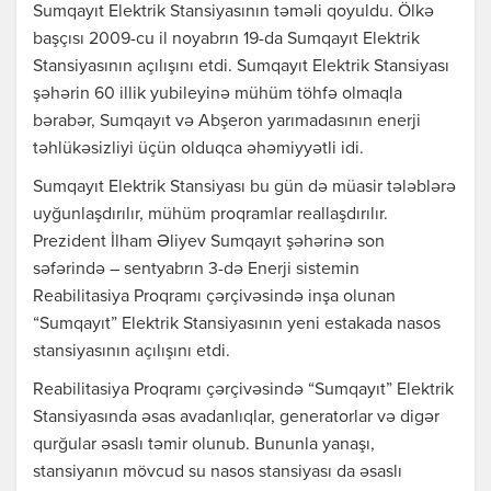
Sumqayıt Elektrik Stansiyasının təməli qoyuldu. Ölkə
başçısı 2009-cu il noyabrın 19-da Sumqayıt Elektrik
Stansiyasının açılışını etdi. Sumqayıt Elektrik Stansiyası
şəhərin 60 illik yubileyinə mühüm töhfə olmaqla
bərabər, Sumqayıt və Abşeron yarımadasının enerji
təhlükəsizliyi üçün olduqca əhəmiyyətli idi.
Sumqayıt Elektrik Stansiyası bu gün də müasir tələblərə
uyğunlaşdırılır, mühüm proqramlar reallaşdırılır.
Prezident İlham Əliyev Sumqayıt şəhərinə son
səfərində – sentyabrın 3-də Enerji sistemin
Reabilitasiya Proqramı çərçivəsində inşa olunan
“Sumqayıt” Elektrik Stansiyasının yeni estakada nasos
stansiyasının açılışını etdi.
Reabilitasiya Proqramı çərçivəsində “Sumqayıt” Elektrik
Stansiyasında əsas avadanlıqlar, generatorlar və digər
qurğular əsaslı təmir olunub. Bununla yanaşı,
stansiyanın mövcud su nasos stansiyası da əsaslı