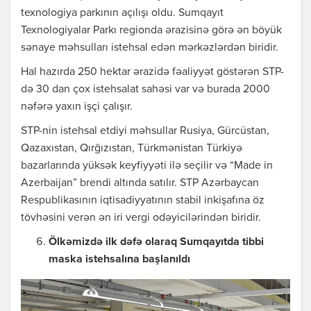
texnologiya parkının açılışı oldu. Sumqayıt
Texnologiyalar Parkı regionda ərazisinə görə ən böyük
sənaye məhsulları istehsal edən mərkəzlərdən biridir.
Hal hazırda 250 hektar ərazidə fəaliyyət göstərən STP-
də 30 dan çox istehsalat sahəsi var və burada 2000
nəfərə yaxın işçi çalışır.
STP-nin istehsal etdiyi məhsullar Rusiya, Gürcüstan,
Qazaxıstan, Qırğızıstan, Türkmənistan Türkiyə
bazarlarında yüksək keyfiyyəti ilə seçilir və “Made in
Azerbaijan” brendi altında satılır. STP Azərbaycan
Respublikasının iqtisadiyyatının stabil inkişafına öz
tövhəsini verən ən iri vergi odəyicilərindən biridir.
Ölkəmizdə ilk dəfə olaraq Sumqayıtda tibbi
maska istehsalına başlanıldı