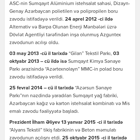
ASC-nin Sumqayıt Alüminium istehsalat sahəsi, Dizayn-
Genay Azərbaycan polietilen və polipropilen boru
zavodu istifadəyə verildi.
24 aprel 2012 -ci ildə
Alternativ və Bərpa Olunan Enerji Mənbələri üzrə
Dövlət Agentliyi tərəfindən inşa olunmuş Azguntex
zavodunun acılışı oldu.
03 may 2013 -cü il tarixdə
“Gilan” Tekstil Parkı,
03
oktyabr 2013 – cü ildə isə
Sumqayıt Kimya Sənaye
Parkı ərazisində “Azərtexnolayn” MMC-in polad boru
zavodu istifadəyə verildi.
25 fevral 2014 – cü il tarixdə
“Azərsun Sənaye
Parkı”nın nəzdində yaradılan Sumqayıt yağ fabriki,
Azərbaycan kağız və karton istehsalat kombinatı və Mis
emalı zavodu fəaliyyətə başladı.
Prezident İlham Əliyev 13 yanvar 2015 -ci il tarixdə
“Alyans Tekstil” tikiş fabrikinin və Beton məmulatı
zavodunun açılışnı etdi.
25 oktyabr 2015 -ci il tarixdə