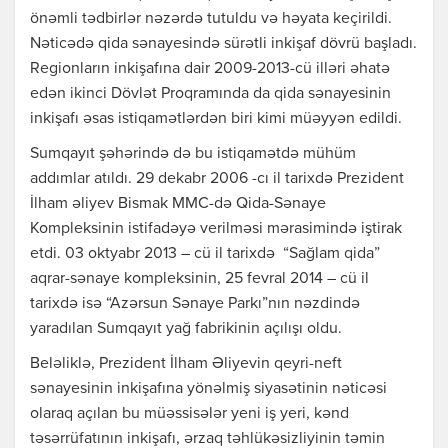
önəmli tədbirlər nəzərdə tutuldu və həyata keçirildi.
Nəticədə qida sənayesində sürətli inkişaf dövrü başladı.
Regionların inkişafına dair 2009-2013-cü illəri əhatə
edən ikinci Dövlət Proqramında da qida sənayesinin
inkişafı əsas istiqamətlərdən biri kimi müəyyən edildi.
Sumqayıt şəhərində də bu istiqamətdə mühüm
addımlar atıldı. 29 dekabr 2006 -cı il tarixdə Prezident
İlham əliyev Bismak MMC-də Qida-Sənaye
Kompleksinin istifadəyə verilməsi mərasimində iştirak
etdi. 03 oktyabr 2013 – cü il tarixdə “Sağlam qida”
aqrar-sənaye kompleksinin, 25 fevral 2014 – cü il
tarixdə isə “Azərsun Sənaye Parkı”nın nəzdində
yaradılan Sumqayıt yağ fabrikinin açılışı oldu.
Beləliklə, Prezident İlham Əliyevin qeyri-neft
sənayesinin inkişafına yönəlmiş siyasətinin nəticəsi
olaraq açılan bu müəssisələr yeni iş yeri, kənd
təsərrüfatının inkişafı, ərzaq təhlükəsizliyinin təmin