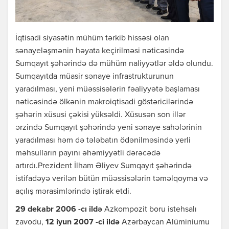
İqtisadi siyasətin mühüm tərkib hissəsi olan
sənayeləşmənin həyata keçirilməsi nəticəsində
Sumqayıt şəhərində də mühüm naliyyətlər əldə olundu.
Sumqayıtda müasir sənaye infrastrukturunun
yaradılması, yeni müəssisələrin fəaliyyətə başlaması
nəticəsində ölkənin makroiqtisadi göstəricilərində
şəhərin xüsusi çəkisi yüksəldi. Xüsusən son illər
ərzində Sumqayıt şəhərində yeni sənaye sahələrinin
yaradılması həm də tələbatın ödənilməsində yerli
məhsulların payını əhəmiyyətli dərəcədə
artırdı.Prezident İlham Əliyev Sumqayıt şəhərində
istifadəyə verilən bütün müəssisələrin təməlqoyma və
açılış mərasimlərində iştirak etdi.
29 dekabr 2006 -cı ildə
Azkompozit boru istehsalı
zavodu,
12 iyun 2007 -ci ildə
Azərbaycan Alüminiumu