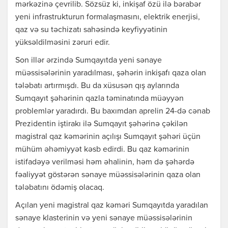
mərkəzinə çevrilib. Sözsüz ki, inkişaf özü ilə bərabər
yeni infrastrukturun formalaşmasını, elektrik enerjisi,
qaz və su təchizatı sahəsində keyfiyyətinin
yüksəldilməsini zəruri edir.
Son illər ərzində Sumqayıtda yeni sənaye
müəssisələrinin yaradılması, şəhərin inkişafı qaza olan
tələbatı artırmışdı. Bu da xüsusən qış aylarında
Sumqayıt şəhərinin qazla təminatında müəyyən
problemlər yaradırdı. Bu baxımdan aprelin 24-də cənab
Prezidentin iştirakı ilə Sumqayıt şəhərinə çəkilən
magistral qaz kəmərinin açılışı Sumqayıt şəhəri üçün
mühüm əhəmiyyət kəsb edirdi. Bu qaz kəmərinin
istifadəyə verilməsi həm əhalinin, həm də şəhərdə
fəaliyyət göstərən sənaye müəssisələrinin qaza olan
tələbatını ödəmiş olacaq.
Açılan yeni magistral qaz kəməri Sumqayıtda yaradılan
sənaye klasterinin və yeni sənaye müəssisələrinin