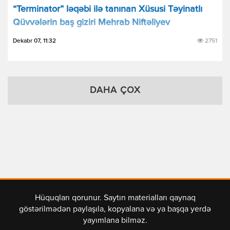
“Terminator” ləqəbi ilə tanınan Xüsusi Təyinatlı
Qüvvələrin baş giziri Mehrab Niftəliyev
Dekabr 07, 11:32
2751
DAHA ÇOX
Hüquqları qorunur. Saytın materialları qaynaq
göstərilmədən paylaşıla, kopyalana və ya başqa yerdə
yayımlana bilməz.