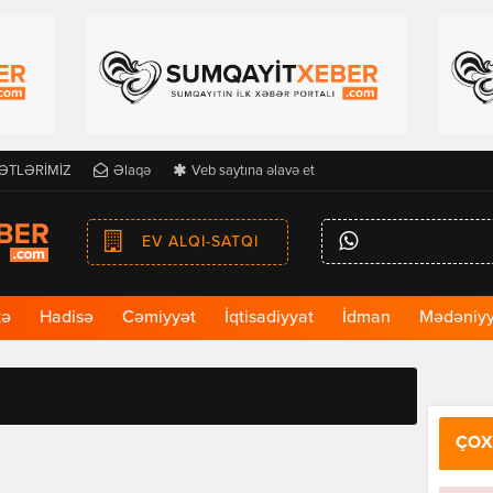
ƏTLƏRİMİZ
Əlaqə
Veb saytına əlavə et
EV ALQI-SATQI
kə
Hadisə
Cəmiyyət
İqtisadiyyat
İdman
Mədəniyy
ÇOX