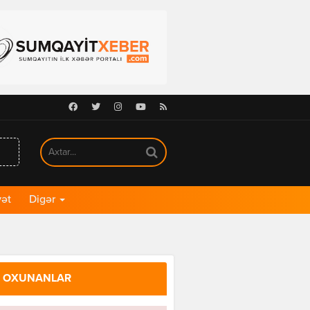
Facebook
Twitter
Instagram
Youtube
RSS
ət
Digər
 OXUNANLAR