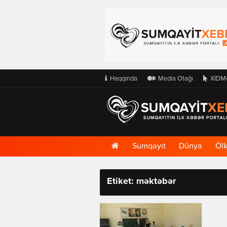
Haqqında
Media Otağı
XİDM
Ana
Sumqayıt
Dünya
Öl
Səhifə
Etiket: məktəbər