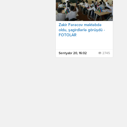
Zakir Fərəcov məktəbdə
oldu, şagirdlərlə görüşdü -
FOTOLAR
Sentyabr 20, 16:02
2745