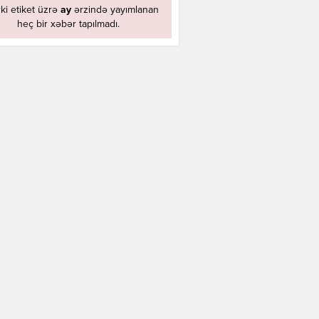
ki etiket üzrə
ay
ərzində yayımlanan
heç bir xəbər tapılmadı.