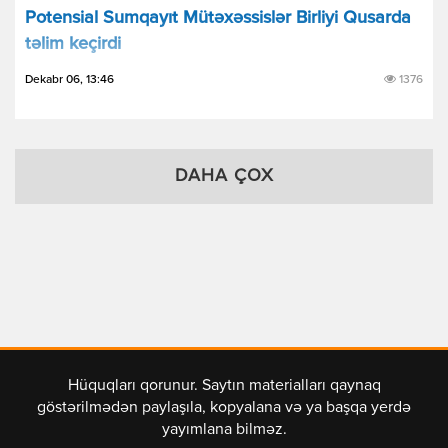
Potensial Sumqayıt Mütəxəssislər Birliyi Qusarda
təlim keçirdi
Dekabr 06, 13:46
1376
DAHA ÇOX
Hüquqları qorunur. Saytın materialları qaynaq
göstərilmədən paylaşıla, kopyalana və ya başqa yerdə
yayımlana bilməz.