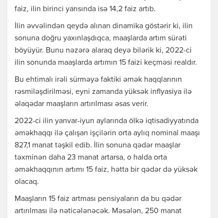
faiz, ilin birinci yarısında isə 14,2 faiz artıb.
İlin əvvəlindən qeydə alınan dinamika göstərir ki, ilin
sonuna doğru yaxınlaşdıqca, maaşlarda artım sürəti
böyüyür. Bunu nəzərə alaraq deyə bilərik ki, 2022-ci
ilin sonunda maaşlarda artımın 15 faizi keçməsi realdır.
Bu ehtimalı irəli sürməyə faktiki əmək haqqlarının
rəsmiləşdirilməsi, eyni zamanda yüksək inflyasiya ilə
əlaqədar maaşların artırılması əsas verir.
2022-ci ilin yanvar-iyun aylarında ölkə iqtisadiyyatında
əməkhaqqı ilə çalışan işçilərin orta aylıq nominal maaşı
827,1 manat təşkil edib. İlin sonuna qədər maaşlar
təxminən daha 23 manat artarsa, o halda orta
əməkhaqqının artımı 15 faiz, hətta bir qədər də yüksək
olacaq.
Maaşların 15 faiz artması pensiyaların da bu qədər
artırılması ilə nəticələnəcək. Məsələn, 250 manat