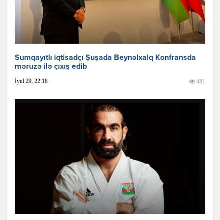
Sumqayıtlı iqtisadçı Şuşada Beynəlxalq Konfransda
məruzə ilə çıxış edib
İyul 29, 22:18
481