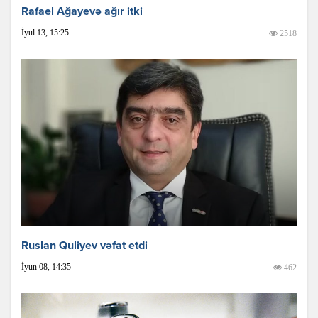
Rafael Ağayevə ağır itki
İyul 13, 15:25
2518
Ruslan Quliyev vəfat etdi
İyun 08, 14:35
462