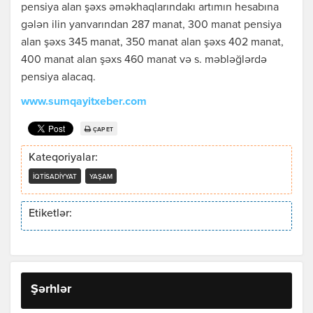
pensiya alan şəxs əməkhaqlarındakı artımın hesabına
gələn ilin yanvarından 287 manat, 300 manat pensiya
alan şəxs 345 manat, 350 manat alan şəxs 402 manat,
400 manat alan şəxs 460 manat və s. məbləğlərdə
pensiya alacaq.
www.sumqayitxeber.com
ÇAP ET
Kateqoriyalar:
İQTISADIYYAT
YAŞAM
Etiketlər:
Şərhlər