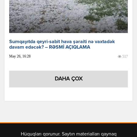
Sumqayıtda qeyri-sabit hava şəraiti nə vaxtadək
davam edəcək? – RƏSMİ AÇIQLAMA
May 26, 16:28
517
DAHA ÇOX
Hüquqları qorunur. Saytın materialları qaynaq