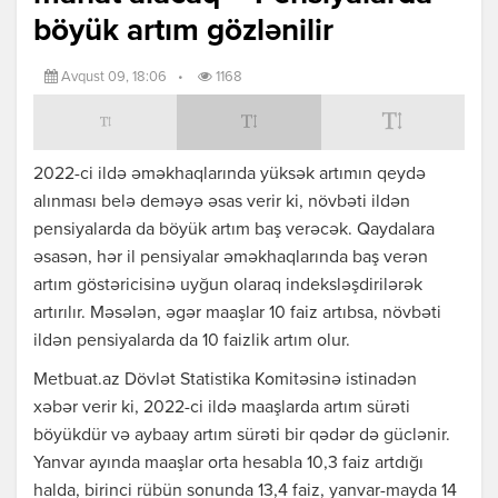
böyük artım gözlənilir
Avqust 09, 18:06
•
1168
2022-ci ildə əməkhaqlarında yüksək artımın qeydə
alınması belə deməyə əsas verir ki, növbəti ildən
pensiyalarda da böyük artım baş verəcək. Qaydalara
əsasən, hər il pensiyalar əməkhaqlarında baş verən
artım göstəricisinə uyğun olaraq indeksləşdirilərək
artırılır. Məsələn, əgər maaşlar 10 faiz artıbsa, növbəti
ildən pensiyalarda da 10 faizlik artım olur.
Metbuat.az Dövlət Statistika Komitəsinə istinadən
xəbər verir ki, 2022-ci ildə maaşlarda artım sürəti
böyükdür və aybaay artım sürəti bir qədər də güclənir.
Yanvar ayında maaşlar orta hesabla 10,3 faiz artdığı
halda, birinci rübün sonunda 13,4 faiz, yanvar-mayda 14