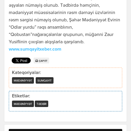
əşyaları nümayiş olunub. Tədbirdə həmçinin,
mədəniyyət müəssisələrinin rəsm dərnəyi üzvlərinin
rəsm sərgisi nümayiş olunub, Şəhər Mədəniyyət Evinin
“Odlar yurdu” rəqs ansamblının,
“Qobustan”nağaraçalanlar qrupunun, müğənni Zaur
Yusiflinin çıxışları alqışlarla qarşılanıb.
www.sumqayitxeber.com
ÇAP ET
Kateqoriyalar:
MƏDƏNIYYƏT
SUMQAYIT
Etiketlər:
MƏDƏNIYYƏT
TƏDBIR