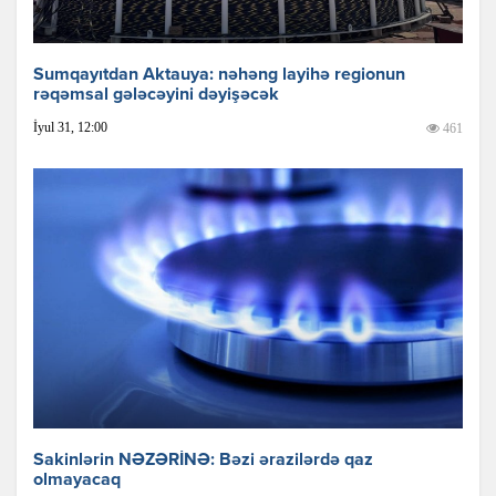
Sumqayıtdan Aktauya: nəhəng layihə regionun
rəqəmsal gələcəyini dəyişəcək
İyul 31, 12:00
461
Sakinlərin NƏZƏRİNƏ: Bəzi ərazilərdə qaz
olmayacaq