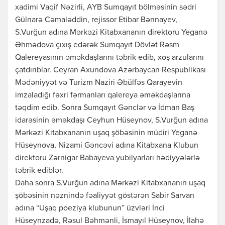
xadimi Vaqif Nəzirli, AYB Sumqayıt bölməsinin sədri
Gülnarə Cəmaləddin, rejissor Etibar Bənnayev,
S.Vurğun adına Mərkəzi Kitabxananın direktoru Yeganə
Əhmədova çıxış edərək Sumqayıt Dövlət Rəsm
Qalereyasının əməkdaşlarını təbrik edib, xoş arzularını
çatdırıblar. Ceyran Axundova Azərbaycan Respublikası
Mədəniyyət və Turizm Naziri Əbülfəs Qarayevin
imzaladığı fəxri fərmanları qalereya əməkdaşlarına
təqdim edib. Sonra Sumqayıt Gənclər və İdman Baş
idarəsinin əməkdaşı Ceyhun Hüseynov, S.Vurğun adına
Mərkəzi Kitabxananın uşaq şöbəsinin müdiri Yeganə
Hüseynova, Nizami Gəncəvi adına Kitabxana Klubun
direktoru Zərnigar Babayeva yubilyarları hədiyyələrlə
təbrik ediblər.
Daha sonra S.Vurğun adına Mərkəzi Kitabxananın uşaq
şöbəsinin nəznində fəaliyyət göstərən Sabir Sarvan
adına “Uşaq poeziya klubunun” üzvləri İnci
Hüseynzadə, Rəsul Bəhmənli, İsmayıl Hüseynov, İlahə