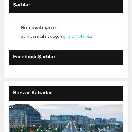
Şərhlər
Bir cavab yazın
Şərh yaza bilmək üçün
giriş etməlisiniz
.
Facebook Şərhlər
Bənzər Xəbərlər