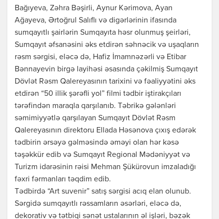
Bağıyeva, Zəhra Bəşirli, Aynur Kərimova, Ayan
Ağayeva, Ərtoğrul Salıflı və digərlərinin ifasında
sumqayıtlı şairlərin Sumqayıta həsr olunmuş şeirləri,
Sumqayıt əfsanəsini əks etdirən səhnəcik və uşaqların
rəsm sərgisi, eləcə də, Hafiz İmamnəzərli və Etibar
Bənnayevin birgə layihəsi əsasında çəkilmiş Sumqayıt
Dövlət Rəsm Qalereyasının tarixini və fəaliyyətini əks
etdirən “50 illik şərəfli yol” filmi tədbir iştirakçıları
tərəfindən maraqla qarşılanıb. Təbrikə gələnləri
səmimiyyətlə qarşılayan Sumqayıt Dövlət Rəsm
Qalereyasının direktoru Ellada Həsənova çıxış edərək
tədbirin ərsəyə gəlməsində əməyi olan hər kəsə
təşəkkür edib və Sumqayıt Regional Mədəniyyət və
Turizm idarəsinin rəisi Mehman Şükürovun imzaladığı
fəxri fərmanları təqdim edib.
Tədbirdə “Art suvenir” satış sərgisi acıq elan olunub.
Sərgidə sumqayıtlı rəssamların əsərləri, eləcə də,
dekorativ və tətbiqi sənət ustalarının əl işləri, bəzək