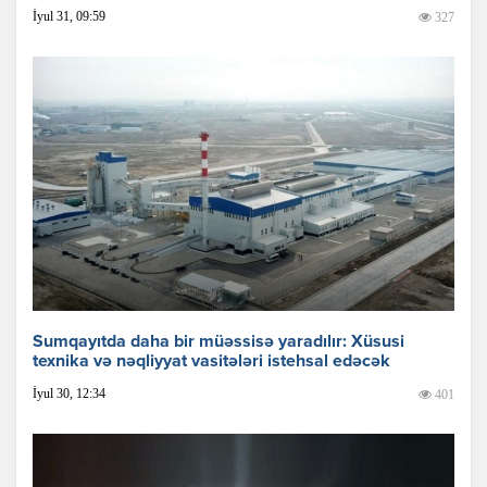
İyul 31, 09:59
327
Sumqayıtda daha bir müəssisə yaradılır: Xüsusi
texnika və nəqliyyat vasitələri istehsal edəcək
İyul 30, 12:34
401