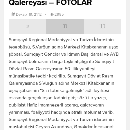
Qalereyası – FOTOLAR
Dekabr 19, 21:12
•
2995
Sumqayıt Regional Mədəniyyət və Turizm İdarəsinin
təşəbbüsü, S.Vurğun adına Mərkəzi Kitabxananın uşaq
şöbəsi, Sumqayıt Gənclər və İdman Baş idarəsi və AYB
Sumqayıt bölməsinin birgə təşkilatçılığı ilə Sumqayıt
Dövlət Rəsm Qalereyasının 50 illik yubileyi
münasibətilə tədbir keçirilib. Sumqayıt Dövlət Rəsm
Qalereyasında S.Vurğun adına Mərkəzi Kitabxananın
uşaq şöbəsinin “Sizi təbrikə gəlmişik” adlı layihəsi
əsasında gerçəkləşən tədbiri giriş sözü ilə yazıçı,
publisist Hafiz İmamnəzərli açaraq, qalereyanın
yaranması, fəaliyyəti haqqında ətraflı məlumat verib.
Sumqayıt Regional Mədəniyyət və Turizm idarəsinin
məsləhətçisi Ceyran Axundova, Əməkdar İncəsənət