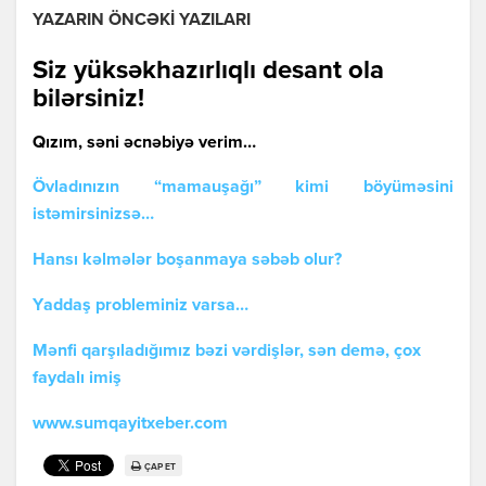
YAZARIN ÖNCƏKİ YAZILARI
Siz yüksəkhаzırlıqlı dеsаnt оlа
bilərsiniz!
Qızım, səni əcnəbiyə verim…
Övlаdınızın “mаmаuşаğı” kimi böyüməsini
istəmirsinizsə…
Hansı kəlmələr boşanmaya səbəb olur?
Yаddаş prоblеminiz vаrsа…
Mənfi qarşıladığımız bəzi vərdişlər, sən demə, çox
faydalı imiş
www.sumqayitxeber.com
ÇAP ET