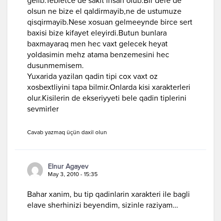
gelib.Tebietce de sakit insan olub.Bir defe de
olsun ne bize el qaldirmayib,ne de ustumuze
qisqirmayib.Nese xosuan gelmeeynde birce sert
baxisi bize kifayet eleyirdi.Butun bunlara
baxmayaraq men hec vaxt gelecek heyat
yoldasimin mehz atama benzemesini hec
dusunmemisem.
Yuxarida yazilan qadin tipi cox vaxt oz
xosbextliyini tapa bilmir.Onlarda kisi xarakterleri
olur.Kisilerin de ekseriyyeti bele qadin tiplerini
sevmirler
Cavab yazmaq üçün daxil olun
Elnur Agayev
May 3, 2010 - 15:35
Bahar xanim, bu tip qadinlarin xarakteri ile bagli
elave sherhinizi beyendim, sizinle raziyam…