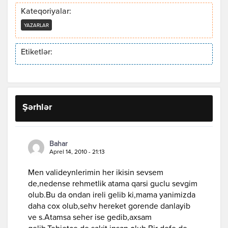
Kateqoriyalar:
YAZARLAR
Etiketlər:
Şərhlər
Bahar
Aprel 14, 2010 - 21:13
Men valideynlerimin her ikisin sevsem
de,nedense rehmetlik atama qarsi guclu sevgim
olub.Bu da ondan ireli gelib ki,mama yanimizda
daha cox olub,sehv hereket gorende danlayib
ve s.Atamsa seher ise gedib,axsam