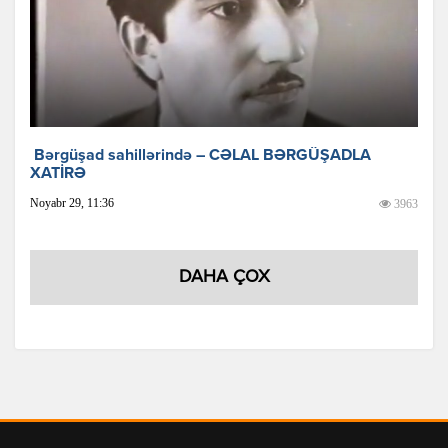
Bərgüşad sahillərində – CƏLAL BƏRGÜŞADLA
XATİRƏ
Noyabr 29, 11:36
3963
DAHA ÇOX