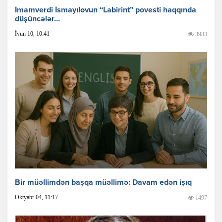
İmamverdi İsmayılovun “Labirint” povesti haqqında
düşüncələr…
İyun 10, 10:41
3983
Bir müəllimdən başqa müəllimə: Davam edən işıq
Oktyabr 04, 11:17
1497