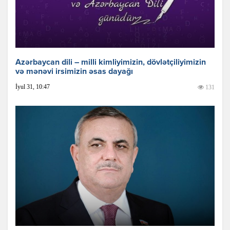
Azərbaycan dili – milli kimliyimizin, dövlətçiliyimizin
və mənəvi irsimizin əsas dayağı
İyul 31, 10:47
131