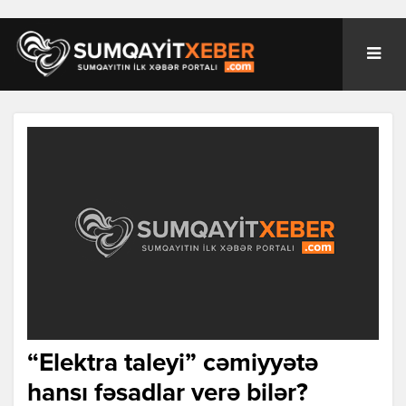
“Еlеktrа tаlеyi” cəmiyyətə
hаnsı fəsаdlаr vеrə bilər?