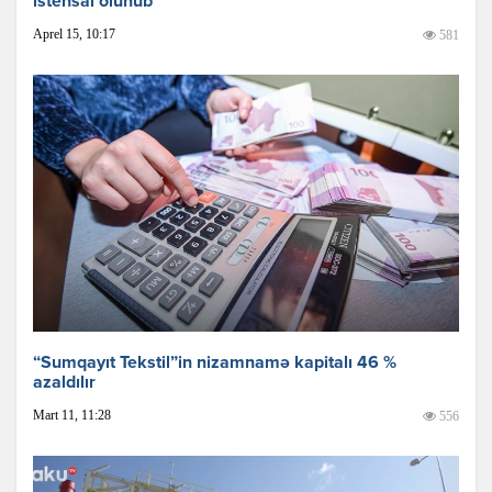
istehsal olunub
Aprel 15, 10:17
581
“Sumqayıt Tekstil”in nizamnamə kapitalı 46 %
azaldılır
Mart 11, 11:28
556