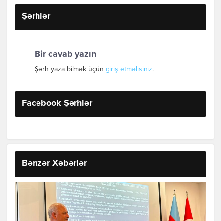
Şərhlər
Bir cavab yazın
Şərh yaza bilmək üçün
giriş etməlisiniz
.
Facebook Şərhlər
Bənzər Xəbərlər