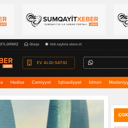
ƏTLƏRİMİZ
Əlaqə
Veb saytına əlavə et
EV ALQI-SATQI
kə
Hadisə
Cəmiyyət
İqtisadiyyat
İdman
Mədəniyy
ÇOX