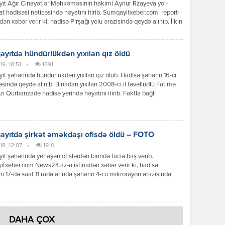
ıt Ağır Cinayətlər Məhkəməsinin hakimi Aynur Rzayeva yol-
at hadisəsi nəticəsində həyatını itirib. Sumqayitxeber.com report-
adən xəbər verir ki, hadisə Pirşağı yolu ərazisində qeydə alınıb. İlkin
a görə, A.Rzayevanın idarə etdiyi “Nissan” markalı avtomobil
əqliyyat vasitəsilə toqquşub. Nəticədə hakim hadisə yerində ölüb.
bağlı araşdırma aparılır. “Unikal” xatırladır ki, Aynur Rzayeva şəhid
yıtda hündürlükdən yıxılan qız öldü
ır. O bu vəzifəyə 2022-ci […]
19, 18:51
•
1691
t şəhərində hündürlükdən yıxılan qız ölüb. Hadisə şəhərin 16-cı
sində qeydə alınıb. Binadan yıxılan 2008-ci il təvəllüdlü Fatimə
zı Qurbanzadə hadisə yerində həyatını itirib. Faktla bağlı
ma aparılır.//Report
yıtda şirkət əməkdaşı ofisdə öldü – FOTO
18, 12:07
•
1910
t şəhərində yerləşən ofislərdən birində faciə baş verib.
txeber.com News24.az-a istinadən xəbər verir ki, hadisə
n 17-də saat 11 radələrində şəhərin 4-cü mikrorayon ərazisində
n “Dynamex” kargo şirkətində qeydə alınıb. Şirkətdə çalışan
 rayon sakini, 1998-ci il təvəllüdlü Orxan Dilqəm oğlu
v iş yerində qəfil vəfat edib. Onun böyrək çatışmazlığından
ehtimal olunur. Faktla bağlı […]
DAHA ÇOX