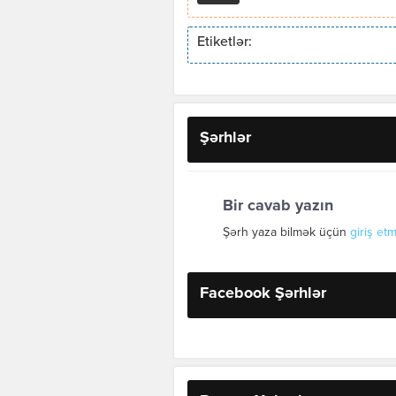
Etiketlər:
Şərhlər
Bir cavab yazın
Şərh yaza bilmək üçün
giriş etm
Facebook Şərhlər