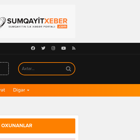
Facebook
Twitter
Instagram
Youtube
RSS
ət
Digər
 OXUNANLAR