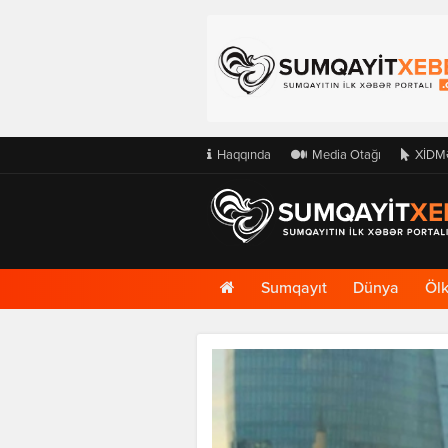
Haqqında
Media Otağı
XİDM
Ana
Sumqayıt
Dünya
Öl
Səhifə