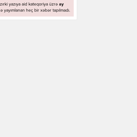
zırki yazıya aid kateqoriya üzrə
ay
ə yayımlanan heç bir xəbər tapılmadı.