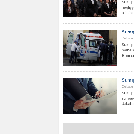
Sumqay
nəqliyy
a istin
məlumat
digər n
Faktla 
Sumqa
övladıd
Dekabr 
Sumqayı
məhəllə
Əmir qı
araşdır
Sumqa
Dekabr 
Sumqayı
sumqayi
dekabrı
yerləşə
Abşeron
Məmmədo
öldüyü 