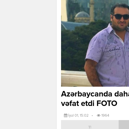
Azərbaycanda daha
vəfat etdi FOTO
İyul 01, 15:02
•
1964