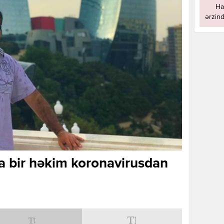
Ha
ərzind
 bir həkim koronavirusdan