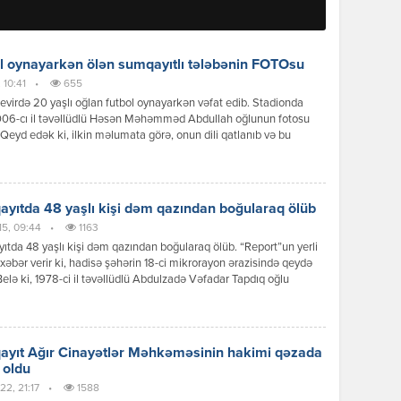
l oynayarkən ölən sumqayıtlı tələbənin FOTOsu
 10:41
•
655
virdə 20 yaşlı oğlan futbol oynayarkən vəfat edib. Stadionda
006-cı il təvəllüdlü Həsən Məhəmməd Abdullah oğlunun fotosu
. Qeyd edək ki, ilkin məlumata görə, onun dili qatlanıb və bu
ən həyatını xilas etmək mümkün olmayıb. Sumqayıt şəhər sakini
 Abdullah Mingəçevir Dövlət Universitetinin mühəndislik ixtisası
kurs tələbəsi idi. Faktla bağlı araşdırma […]
yıtda 48 yaşlı kişi dəm qazından boğularaq ölüb
15, 09:44
•
1163
tda 48 yaşlı kişi dəm qazından boğularaq ölüb. “Report”un yerli
xəbər verir ki, hadisə şəhərin 18-ci mikrorayon ərazisində qeydə
 Belə ki, 1978-ci il təvəllüdlü Abdulzadə Vəfadar Tapdıq oğlu
tağında dəm qazından zəhərlənərək həyatını itirib. Hadisə
hüquq-mühafizə orqanlarının əməkdaşları və müvafiq qurumlar
unub. Faktla bağlı araşdırma aparılır.
yıt Ağır Cinayətlər Məhkəməsinin hakimi qəzada
 oldu
22, 21:17
•
1588