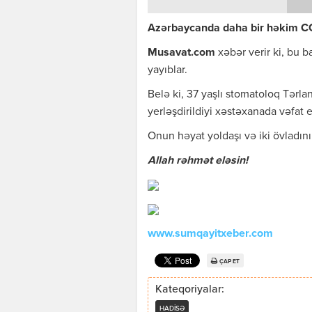
Azərbaycanda daha bir həkim CO
Musavat.com
xəbər verir ki, bu 
yayıblar.
Belə ki, 37 yaşlı stomatoloq Tərla
yerləşdirildiyi xəstəxanada vəfat 
Onun həyat yoldaşı və iki övladının
Allah rəhmət eləsin!
www.sumqayitxeber.com
ÇAP ET
Kateqoriyalar:
HADISƏ