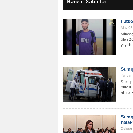
Bənzər Xəbərlər
Futbo
May 05,
Mingəçe
ölən 2
yayılıb
səbəbd
olan H.
üzrə ll 
Sumqa
Yanvar 
Sumqayı
bürosu 
alınıb.
hamam o
yerinə 
cəlb ol
Sumqa
həlak
Dekabr 