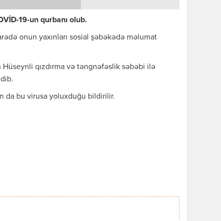
VİD-19-un qurbanı olub.
barədə onun yaxınları sosial şəbəkədə məlumat
n Hüseynli qızdırma və təngnəfəslik səbəbi ilə
edib.
 da bu virusa yoluxduğu bildirilir.