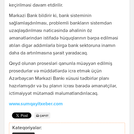
keçirilməsi davam etdirilir.
Mərkəzi Bank bildirir ki, bank sisteminin
sağlamlaşdırılması, problemli bankların sistemdən
uzaqlaşdırılması nəticəsində əhalinin öz
əmanətlərindən istifadə hüquqlarının bərpa edilməsi
atılan digər addımlarla birgə bank sektoruna inamın
daha da artırılmasına şərait yaradacaq.
Qeyd olunan prosesləri qanunla müəyyən edilmiş
prosedurlar və müddətlərdə icra etmək üçün
Azərbaycan Mərkəzi Bankı xüsusi tədbirlər planı
hazırlamışdır və bu planın icrası barədə əmanətçilər,
ictimaiyyət mütəmadi məlumatlandırılacaq.
www.sumqayitxeber.com
ÇAP ET
Kateqoriyalar: