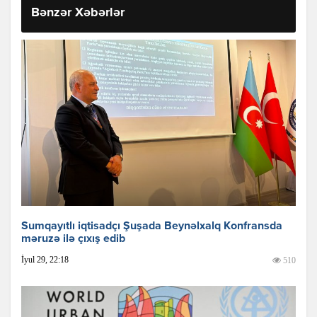
Bənzər Xəbərlər
Sumqayıtlı iqtisadçı Şuşada Beynəlxalq Konfransda
məruzə ilə çıxış edib
İyul 29, 22:18
510