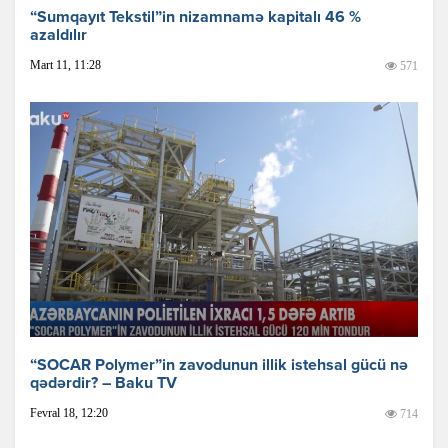
“Sumqayıt Tekstil”in nizamnamə kapitalı 46 %
azaldılır
Mart 11, 11:28
571
“SOCAR Polymer”in zavodunun illik istehsal gücü nə
qədərdir? – Baku TV
Fevral 18, 12:20
714