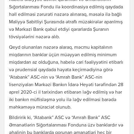
Sığortalanması Fondu ilə koordinasiya edilmiş qaydada
həll edilməsi zərurəti nəzərə alınaraq, məsələ ilə bağlı
Maliyyə Sabitliyi Şurasında ətraflı müzakirələr aparılmış
və Mərkəzi Bank qəbul etdiyi qərarlarda Şuranın
tövsiyələrini nəzərə alıb.
Qeyd olunanları nəzərə alaraq, məcmu kapitalının
miqdarının banklar üçün müəyyən edilmiş minimum
miqdardan az olduğuna, habelə cari fəaliyyətini etibarlı
və prudensial qaydada həyata keçirmədiyinə görə
“Atabank” ASC-nin və “Amrah Bank” ASC-nin
lisenziyaları Mərkəzi Bankın İdarə Heyəti tərəfindən 28
aprel 2020-ci il tarixindən etibarən ləğv edilmiş və hər
iki bankın müflisləşmə yolu ilə ləğv edilməsi barədə
məhkəməyə müraciət olunub.
Bildiririk ki, “Atabank” ASC və “Amrah Bank” ASC
Əmanətlərin Siğortalanması Fonduna üzv banklardır və
əhalinin bu banklarda qorunan əmanətləri heç bir