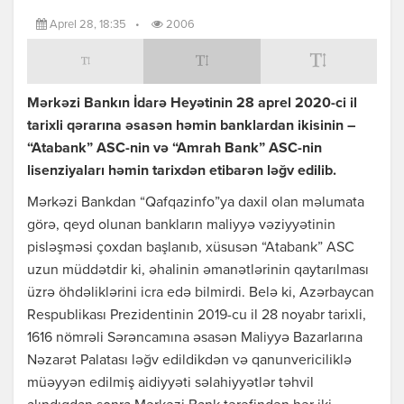
Aprel 28, 18:35
•
2006
Mərkəzi Bankın İdarə Heyətinin 28 aprel 2020-ci il
tarixli qərarına əsasən həmin banklardan ikisinin –
“Atabank” ASC-nin və “Amrah Bank” ASC-nin
lisenziyaları həmin tarixdən etibarən ləğv edilib.
Mərkəzi Bankdan “Qafqazinfo”ya daxil olan məlumata
görə, qeyd olunan bankların maliyyə vəziyyətinin
pisləşməsi çoxdan başlanıb, xüsusən “Atabank” ASC
uzun müddətdir ki, əhalinin əmanətlərinin qaytarılması
üzrə öhdəliklərini icra edə bilmirdi. Belə ki, Azərbaycan
Respublikası Prezidentinin 2019-cu il 28 noyabr tarixli,
1616 nömrəli Sərəncamına əsasən Maliyyə Bazarlarına
Nəzarət Palatası ləğv edildikdən və qanunvericiliklə
müəyyən edilmiş aidiyyəti səlahiyyətlər təhvil