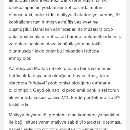
alındıqdan sonra Mərkəzi Bank tərəfindən hər iki
bankda aparılan yoxlamalar nəticəsində məlum
olmuşdur ki, onlar ciddi maliyyə itkilərinə yol vermiş, öz
kapitallarını tam itirmiş və müflis vəziyyətinə
düşmüşdür. Bankların səhmdarları ilə müzakirələrdə
onlar yoxlamaların nəticələri barədə məlumatlandırılmış
və onlara bankları əlavə kapitallaşdırmaq təklif
olunmuşdur, lakin onlar bu imkandan istifadə
etməyiblər.
Azərbaycan Mərkəzi Bankı ölkənin bank sisteminin
bütövlükdə dayanqılı olduğunu bəyan etmiş, lakin
sistemdə “nöqtəvi” problemlər olduğunu dəfələrlə
bildirmişdir. Qeyd olunan iki problemli bankın sektorun
aktivlərində xüsusi çəkisi 2,1%, kredit portfelində isə 3%
təşkil edir.
Maliyyə dayanıqlığı problemi olan kommersiya bankları
ilə bağlı situasiyanın maliyyə sabitliyi xarakteri daşıması,
habelə aidiyyəti dövlət qurumları və Əmanətlərin