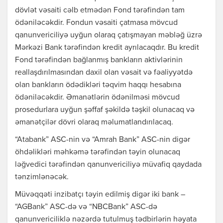
dövlət vəsaiti cəlb etmədən Fond tərəfindən tam
ödəniləcəkdir. Fondun vəsaiti çatmasa mövcud
qanunvericiliyə uyğun olaraq çatışmayan məbləğ üzrə
Mərkəzi Bank tərəfindən kredit ayrılacaqdır. Bu kredit
Fond tərəfindən bağlanmış bankların aktivlərinin
reallaşdırılmasından daxil olan vəsait və fəaliyyətdə
olan bankların ödədikləri təqvim haqqı hesabına
ödəniləcəkdir. Əmanətlərin ödənilməsi mövcud
prosedurlara uyğun şəffaf şəkildə təşkil olunacaq və
əmanətçilər dövri olaraq məlumatlandırılacaq.
“Atabank” ASC-nin və “Amrah Bank” ASC-nin digər
öhdəlikləri məhkəmə tərəfindən təyin olunacaq
ləğvedici tərəfindən qanunvericiliyə müvafiq qaydada
tənzimlənəcək.
Müvəqqəti inzibatçı təyin edilmiş digər iki bank –
“AGBank” ASC-də və “NBCBank” ASC-də
qanunvericiliklə nəzərdə tutulmuş tədbirlərin həyata