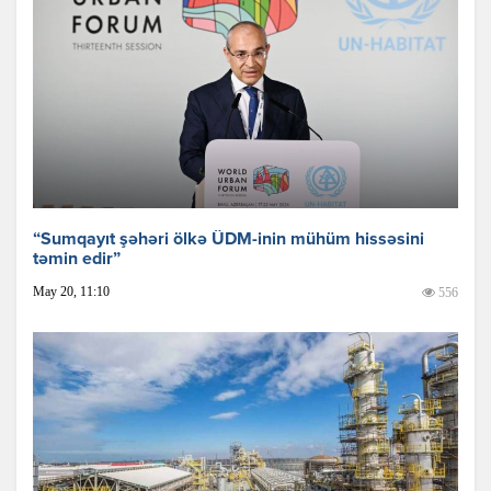
“Sumqayıt şəhəri ölkə ÜDM-inin mühüm hissəsini
təmin edir”
May 20, 11:10
556