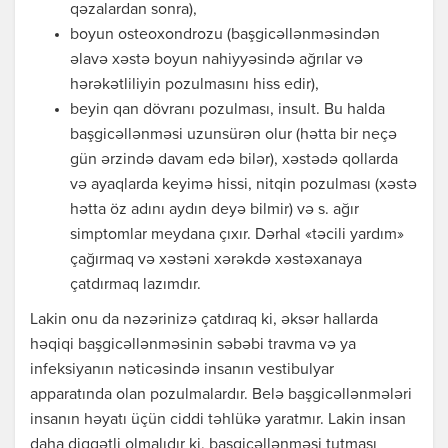
qəzalardan sonra),
boyun osteoxondrozu (başgicəllənməsindən
əlavə xəstə boyun nahiyyəsində ağrılar və
hərəkətliliyin pozulmasını hiss edir),
beyin qan dövranı pozulması, insult. Bu halda
başgicəllənməsi uzunsürən olur (hətta bir neçə
gün ərzində davam edə bilər), xəstədə qollarda
və ayaqlarda keyimə hissi, nitqin pozulması (xəstə
hətta öz adını aydın deyə bilmir) və s. ağır
simptomlar meydana çıxır. Dərhal «təcili yardım»
çağırmaq və xəstəni xərəkdə xəstəxanaya
çatdırmaq lazımdır.
Lakin onu da nəzərinizə çatdıraq ki, əksər hallarda
həqiqi başgicəllənməsinin səbəbi travma və ya
infeksiyanın nəticəsində insanın vestibulyar
apparatında olan pozulmalardır. Belə başgicəllənmələri
insanın həyatı üçün ciddi təhlükə yaratmır. Lakin insan
daha diqqətli olmalıdır ki, başgicəllənməsi tutması