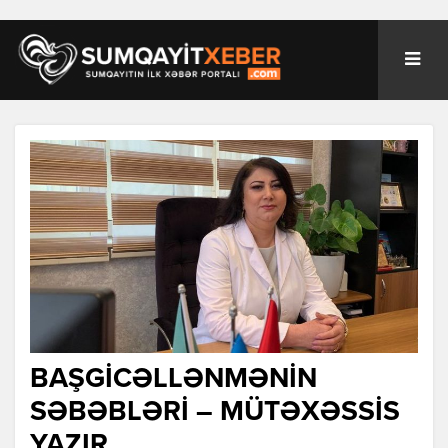
BAŞGİCƏLLƏNMƏNİN
SƏBƏBLƏRİ – MÜTƏXƏSSİS
YAZIR