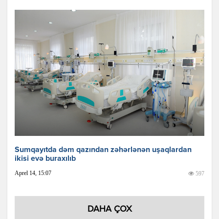
Sumqayıtda dəm qazından zəhərlənən uşaqlardan
ikisi evə buraxılıb
Aprel 14, 15:07
597
DAHA ÇOX