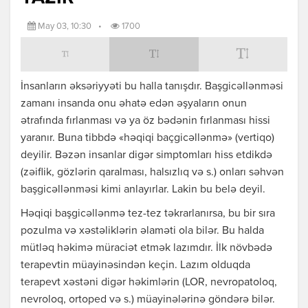
May 03, 10:30
•
1700
İnsanların əksəriyyəti bu halla tanışdır. Başgicəllənməsi
zamanı insanda onu əhatə edən əşyaların onun
ətrafında fırlanması və ya öz bədənin fırlanması hissi
yaranır. Buna tibbdə «həqiqi baçgicəllənmə» (vertiqo)
deyilir. Bəzən insanlar digər simptomları hiss etdikdə
(zəiflik, gözlərin qaralması, halsızlıq və s.) onları səhvən
başgicəllənməsi kimi anlayırlar. Lakin bu belə deyil.
Həqiqi başgicəllənmə tez-tez təkrarlanırsa, bu bir sıra
pozulma və xəstəliklərin əlaməti ola bilər. Bu halda
mütləq həkimə müraciət etmək lazımdır. İlk növbədə
terapevtin müayinəsindən keçin. Lazım olduqda
terapevt xəstəni digər həkimlərin (LOR, nevropatoloq,
nevroloq, ortoped və s.) müayinələrinə göndərə bilər.