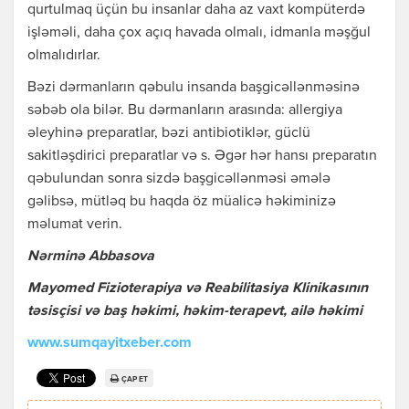
qurtulmaq üçün bu insanlar daha az vaxt kompüterdə
işləməli, daha çox açıq havada olmalı, idmanla məşğul
olmalıdırlar.
Bəzi dərmanların qəbulu insanda başgicəllənməsinə
səbəb ola bilər. Bu dərmanların arasında: allergiya
əleyhinə preparatlar, bəzi antibiotiklər, güclü
sakitləşdirici preparatlar və s. Əgər hər hansı preparatın
qəbulundan sonra sizdə başgicəllənməsi əmələ
gəlibsə, mütləq bu haqda öz müalicə həkiminizə
məlumat verin.
Nərminə Abbasova
Mayomed Fizioterapiya və Reabilitasiya Klinikasının
təsisçisi və baş həkimi, həkim-terapevt, ailə həkimi
www.sumqayitxeber.com
ÇAP ET