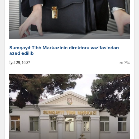
Sumqayıt Tibb Mərkəzinin direktoru vəzifəsindən
azad edilib
İyul 29, 16:37
254