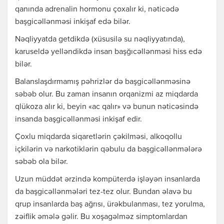
qanında adrenalin hormonu çoxalır ki, nəticədə
başgicəllənməsi inkişaf edə bilər.
Nəqliyyatda getdikdə (xüsusilə su nəqliyyatında),
karuseldə yelləndikdə insan başğıcəllənməsi hiss edə
bilər.
Balanslaşdırmamış pəhrizlər də başgicəllənməsinə
səbəb olur. Bu zaman insanın orqanizmi az miqdarda
qlükoza alır ki, beyin «ac qalır» və bunun nəticəsində
insanda başgicəllənməsi inkişaf edir.
Çoxlu miqdarda siqaretlərin çəkilməsi, alkoqollu
içkilərin və narkotiklərin qəbulu da başgicəllənmələrə
səbəb ola bilər.
Uzun müddət ərzində kompüterdə işləyən insanlarda
da başgicəllənmələri tez-tez olur. Bundan əlavə bu
qrup insanlarda baş ağrısı, ürəkbulanması, tez yorulma,
zəiflik əmələ gəlir. Bu xoşagəlməz simptomlardan