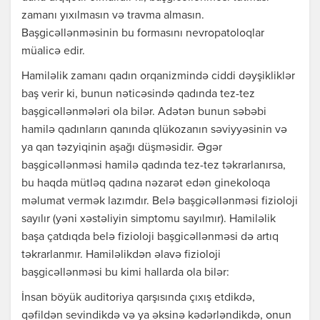
zamanı yıxılmasın və travma almasın.
Başgicəllənməsinin bu formasını nevropatoloqlar
müalicə edir.
Hamiləlik zamanı qadın orqanizmində ciddi dəyşikliklər
baş verir ki, bunun nəticəsində qadında tez-tez
başgicəllənmələri ola bilər. Adətən bunun səbəbi
hamilə qadınların qanında qlükozanın səviyyəsinin və
ya qan təzyiqinin aşağı düşməsidir. Əgər
başgicəllənməsi hamilə qadında tez-tez təkrarlanırsa,
bu haqda mütləq qadına nəzarət edən ginekoloqa
məlumat vermək lazımdır. Belə başgicəllənməsi fizioloji
sayılır (yəni xəstəliyin simptomu sayılmır). Hamiləlik
başa çatdıqda belə fizioloji başgicəllənməsi də artıq
təkrarlanmır. Hamiləlikdən əlavə fizioloji
başgicəllənməsi bu kimi hallarda ola bilər:
İnsan böyük auditoriya qarşısında çıxış etdikdə,
qəfildən sevindikdə və ya əksinə kədərləndikdə, onun