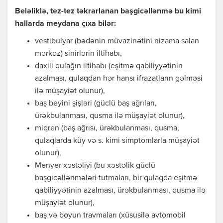
Beləliklə, tez-tez təkrarlanan başgicəllənmə bu kimi
hallarda meydana çıxa bilər:
vestibulyar (bədənin müvazinətini nizama salan
mərkəz) sinirlərin iltihabı,
daxili qulağın iltihabı (eşitmə qabiliyyətinin
azalması, qulaqdan hər hansı ifrazatların gəlməsi
ilə müşayiət olunur),
baş beyini şişləri (güclü baş ağrıları,
ürəkbulanması, qusma ilə müşayiət olunur),
miqren (baş ağrısı, ürəkbulanması, qusma,
qulaqlarda küy və s. kimi simptomlarla müşayiət
olunur),
Menyer xəstəliyi (bu xəstəlik güclü
başgicəllənmələri tutmaları, bir qulaqda eşitmə
qabiliyyətinin azalması, ürəkbulanması, qusma ilə
müşayiət olunur),
baş və boyun travmaları (xüsusilə avtomobil