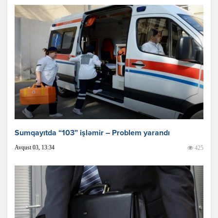
Sumqayıtda “103” işləmir – Problem yarandı
Avqust 03, 13:34
425