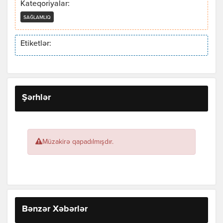
Kateqoriyalar:
SAĞLAMLIQ
Etiketlər:
Şərhlər
Müzakirə qapadılmışdır.
Bənzər Xəbərlər