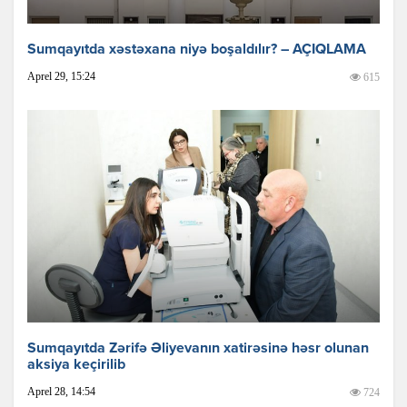
Sumqayıtda xəstəxana niyə boşaldılır? – AÇIQLAMA
Aprel 29, 15:24
615
Sumqayıtda Zərifə Əliyevanın xatirəsinə həsr olunan
aksiya keçirilib
Aprel 28, 14:54
724