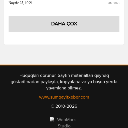
Noyabr 25, 10:21
3863
DAHA ÇOX
Hüquqları qorunur. Saytın materialları qaynaq
göstərilmədən paylaşıla, kopyalana və ya başqa yerdə
yayımlana bilməz.
www.sumqayitxeber.com
© 2010-2026