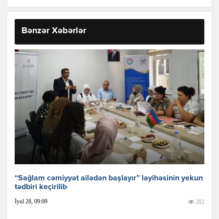
Bənzər Xəbərlər
“Sağlam cəmiyyət ailədən başlayır” layihəsinin yekun
tədbiri keçirilib
İyul 28, 09:09
202