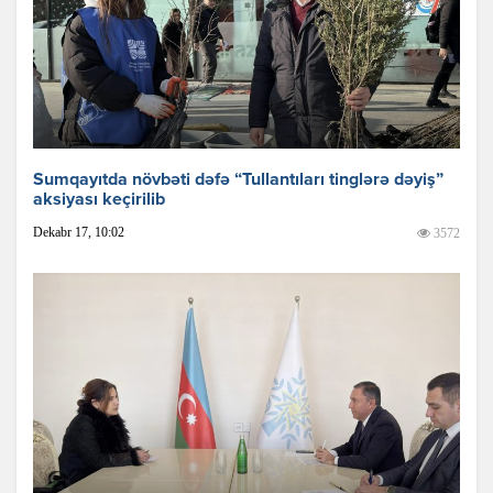
Sumqayıtda növbəti dəfə “Tullantıları tinglərə dəyiş”
aksiyası keçirilib
Dekabr 17, 10:02
3572