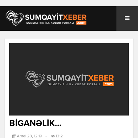
BİGANƏLİK…
Aprel 28, 12:19
•
1312