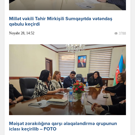
Millət vəkili Tahir Mirkişili Sumqayıtda vətəndaş
qəbulu keçirdi
Noyabr 28, 14:52
3788
Məişət zorakılığına qarşı əlaqələndirmə qrupunun
iclası keçirilib – FOTO