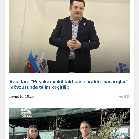
Vəkillərə “Peşəkar vəkil taktikası: praktik bacarıqlar”
mövzusunda təlim keçirilib
Fevral 16, 10:25
938