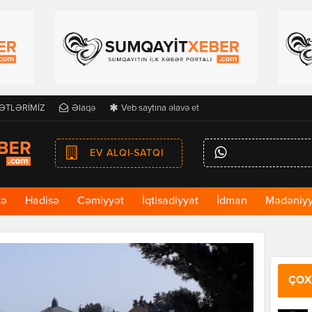
ƏTLƏRİMİZ
Əlaqə
Veb saytına əlavə et
EV ALQI-SATQI
kə
Hadisə
Cəmiyyət
İqtisadiyyat
İdman
Mədəniyy
ÇOX