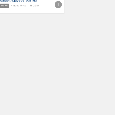
Rafael Ağayevə ağır itki
4 həftə öncə
2519
YAŞAM