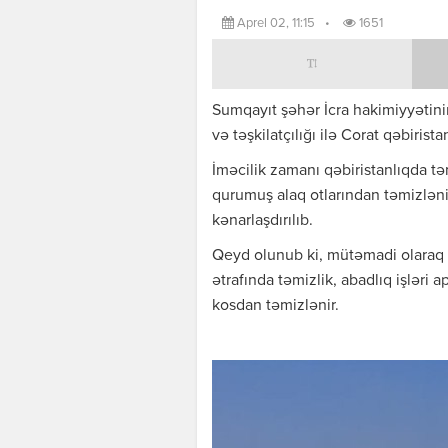
Aprel 02, 11:15
•
1651
Sumqayıt şəhər İcra hakimiyyətin
və təşkilatçılığı ilə Corat qəbirista
İməcilik zamanı qəbiristanlıqda təmi
qurumuş alaq otlarından təmizləni
kənarlaşdırılıb.
Qeyd olunub ki, mütəmadi olaraq a
ətrafında təmizlik, abadlıq işləri ap
kosdan təmizlənir.