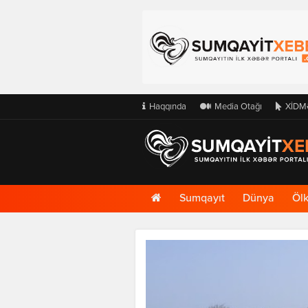
Haqqında
Media Otağı
XİDM
Ana
Sumqayıt
Dünya
Öl
Səhifə