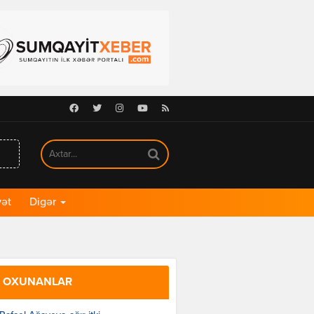
Facebook
Twitter
Instagram
Youtube
RSS
ət
Digər
 OXUNANLAR