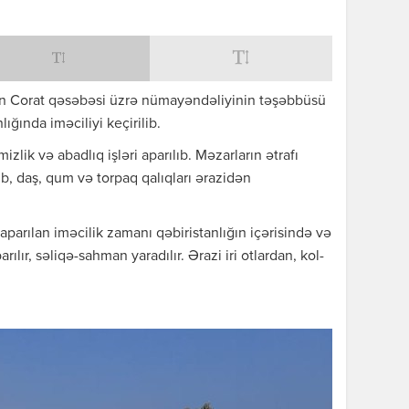
in Corat qəsəbəsi üzrə nümayəndəliyinin təşəbbüsü
nlığında iməciliyi keçirilib.
zlik və abadlıq işləri aparılıb. Məzarların ətrafı
b, daş, qum və torpaq qalıqları ərazidən
parılan iməcilik zamanı qəbiristanlığın içərisində və
arılır, səliqə-sahman yaradılır. Ərazi iri otlardan, kol-