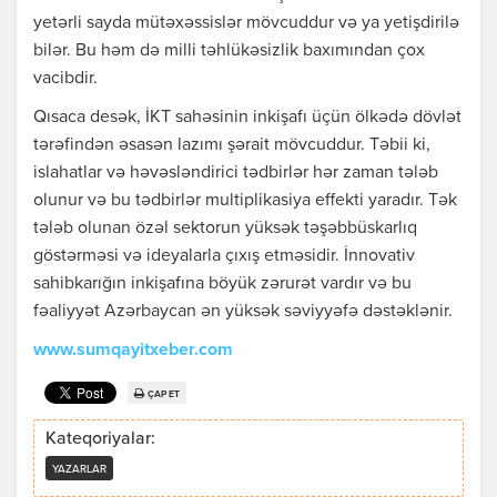
yetərli sayda mütəxəssislər mövcuddur və ya yetişdirilə
bilər. Bu həm də milli təhlükəsizlik baxımından çox
vacibdir.
Qısaca desək, İKT sahəsinin inkişafı üçün ölkədə dövlət
tərəfindən əsasən lazımı şərait mövcuddur. Təbii ki,
islahatlar və həvəsləndirici tədbirlər hər zaman tələb
olunur və bu tədbirlər multiplikasiya effekti yaradır. Tək
tələb olunan özəl sektorun yüksək təşəbbüskarlıq
göstərməsi və ideyalarla çıxış etməsidir. İnnovativ
sahibkarığın inkişafına böyük zərurət vardır və bu
fəaliyyət Azərbaycan ən yüksək səviyyəfə dəstəklənir.
www.sumqayitxeber.com
ÇAP ET
Kateqoriyalar:
YAZARLAR