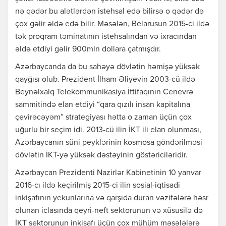
nə qədər bu alətlərdən istehsal edə bilirsə o qədər də
çox gəlir əldə edə bilir. Məsələn, Belarusun 2015-ci ildə
tək proqram təminatının istehsalından və ixracından
əldə etdiyi gəlir 900mln dollara çatmışdır.
Azərbaycanda da bu sahəyə dövlətin həmişə yüksək
qayğısı olub. Prezident İlham Əliyevin 2003-cü ildə
Beynəlxalq Telekommunikasiya İttifaqının Cenevrə
sammitində elan etdiyi “qara qızılı insan kapitalına
çevirəcəyəm” strategiyası hətta o zaman üçün çox
uğurlu bir seçim idi. 2013-cü ilin İKT ili elan olunması,
Azərbaycanın süni peyklərinin kosmosa göndərilməsi
dövlətin İKT-yə yüksək dəstəyinin göstəriciləridir.
Azərbaycan Prezidenti Nazirlər Kabinetinin 10 yanvar
2016-cı ildə keçirilmiş 2015-ci ilin sosial-iqtisadi
inkişafının yekunlarına və qarşıda duran vəzifələrə həsr
olunan iclasında qeyri-neft sektorunun və xüsusilə də
İKT sektorunun inkişafı üçün çox mühüm məsələlərə