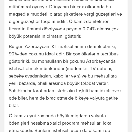
mühüm rol oynayır. Dünyanın bir çox ölkərində bu
məqsədlə müddətli olaraq şirkətlərə vergi güzəştləri və
digər güzəştlər təqdim edilir. Ölkəmizdə elektron
ticarətin ümümi dövriyyədə payının 0.04% olması çox
böyük potensialın olmasını göstərir.
Bü gün Azərbaycan İKT məhsullarının demək olar ki,
90%-dən çoxunu idxal edir. Bir çox ölkələrin təcrübəsi
göstərir ki, bu məhsulların bir çoxunu Azərbaycanda
istehsal etmək mümkündür (modemlər, TV qutular,
şəbəkə avadanlıqları, kabellər və s) və bu məhsullara
yerli bazarda, əhali arasında böyük tələbat vardır.
Sahibkarlar tərəfindən istehsalın təşkili həm idxalı əvəz
edə bilər, həm də ixrac etməklə ölkəyə valyuta gətirə
bilər.
Ölkəmiz eyni zamanda böyük miqdarda valyuta
ödənişləri hesabına xarici proqram məhsulları idxal
etməkdədir. Bunların istehsalı üçün də ölkəmizdə