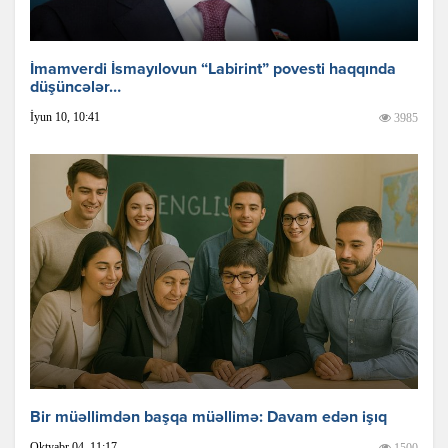
İmamverdi İsmayılovun “Labirint” povesti haqqında
düşüncələr…
İyun 10, 10:41
3985
Bir müəllimdən başqa müəllimə: Davam edən işıq
Oktyabr 04, 11:17
1500