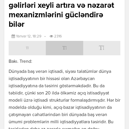
gəlirləri xeyli artıra və nəzarət
mexanizmlərini gücləndirə
bilər
Yanvar 12, 18:29
•
2316
Bakı. Trend:
Dünyada baş verən iqtisadi, siyası təlatümlər dünya
iqtisadiyyatının bir hissəsi olan Azərbaycan
iqtisadiyyatına da təsirini göstərməkdədir. Bu da
təbiidir, çünki son 20 ildə ölkəmiz açıq istisadiyyat
modeli üzrə iqtisadi strukturlar formalaşdırmışdır. Hər bir
modeldə olduğu kimi, açıq-bazar iqtisadiyyatının da
çatışmayan cəhətlərindən biri dünyada baş verən
ümumi problemlərin milli iqtisadiyyatlara təsiridir. Bu