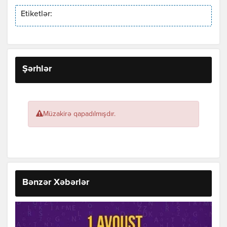
Etiketlər:
Şərhlər
Müzakirə qapadılmışdır.
Bənzər Xəbərlər