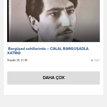
Bərgüşad sahillərində – CƏLAL BƏRGÜŞADLA
XATİRƏ
Noyabr 29, 11:36
3967
DAHA ÇOX