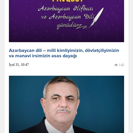
Azərbaycan dili – milli kimliyimizin, dövlətçiliyimizin
və mənəvi irsimizin əsas dayağı
İyul 31, 10:47
140