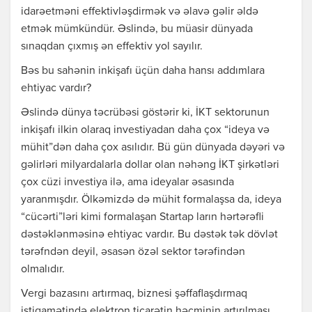
idarəetməni effektivləşdirmək və əlavə gəlir əldə
etmək mümkündür. Əslində, bu müasir dünyada
sınaqdan çıxmış ən effektiv yol sayılır.
Bəs bu sahənin inkişafı üçün daha hansı addımlara
ehtiyac vardır?
Əslində dünya təcrübəsi göstərir ki, İKT sektorunun
inkişafı ilkin olaraq investiyadan daha çox “ideya və
mühit”dən daha çox asılıdır. Bü gün dünyada dəyəri və
gəlirləri milyardalarla dollar olan nəhəng İKT şirkətləri
çox cüzi investiya ilə, ama ideyalar əsasında
yaranmışdır. Ölkəmizdə də mühit formalaşsa da, ideya
“cücərti”ləri kimi formalaşan Startap ların hərtərəfli
dəstəklənməsinə ehtiyac vardır. Bu dəstək tək dövlət
tərəfndən deyil, əsasən özəl sektor tərəfindən
olmalıdır.
Vergi bazasını artırmaq, biznesi şəffaflaşdırmaq
istiqamətində elektron ticarətin həcminin artırılması