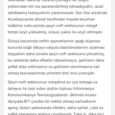
təsirlədən daha az zərərlə çıxmağın ən doğru
yollarından biri isə şaxələndirilmiş iqtisadiyyatın, azad
sahibkarlıq fəaliyyətinin yaranmasıdır. Son illər ərzdində
Azərbaycanda dövlət tərəfindən həyata keçirilən
tədbirlər nəticəsində qeyri-neft sektorunun inkişaf
tempi xeyli yüksəlmiş, xüsusi çəkisi ilə xeyli artmışdır.
Dünya bazarında neftin qiymətlərinin aşağı düşməsi,
bununla bağlı ölkəyə valyuta daxilolmalarının azalması
diqqətləri daha sürətlə qeyri-neft sektoruna yönəltmiş,
bu sektorda daha effektiv idarəetməyə, gəlirlərin daha
şəffaf əldə edilməsinə və gəlirlərin artırılmasına nail
olmaq təxirəsalınmaz prioritet kimi önə çıxmışdır.
Qeyri-neft sektorunun inkişafına ən çox birbaşa və
dolayısı ilə təsir edən alətlər toplusu İnformasiya
Kommunikasiya Texnologiyalarıdır. Əslində müasir
dünyada İKT çoxdan bir sektor olmaq sərhədlərini
aşmış, bütün sektorlarda effektiv, daha sərfəli, cəld və
şəffaf idarəetmə alətinə çevrilmişdir. Təbii ki, ölkə özü