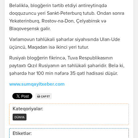
Beləliklə, blogğerin tərtib etdiyi antireytinqdə
doqquzuncu yeri Sankt-Peterburq tutub. Ondan sonra
Yekaterinburq, Rostov-na-Don, Çelyabinsk və
Blaqoveşensk gəlir.
Varlamovun təhlükəli şəhərlər siyahısında Ulan-Ude
üçüncü, Maqadan isə ikinci yeri tutur.
Rusiyalı blogğerin fikrincə, Tuva Respublikasının
paytaxtı Qızıl Rusiyanın ən təhlükəli şəhəridir. Belə ki,
şəhərdə hər 100 min nəfərə 35 qətl hadisəsi düşür.
www.sumqayitxeber.com
ÇAP ET
Kateqoriyalar:
DÜNYA
Etiketlər: