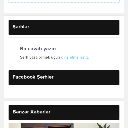
Şərhlər
Bir cavab yazın
Şərh yaza bilmək üçün
giriş etməlisiniz
.
Facebook Şərhlər
Bənzər Xəbərlər