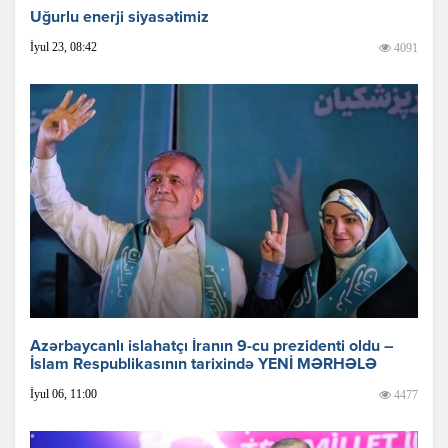
Uğurlu enerji siyasətimiz
İyul 23, 08:42
4091
Azərbaycanlı islahatçı İranın 9-cu prezidenti oldu –
İslam Respublikasının tarixində YENİ MƏRHƏLƏ
İyul 06, 11:00
4477