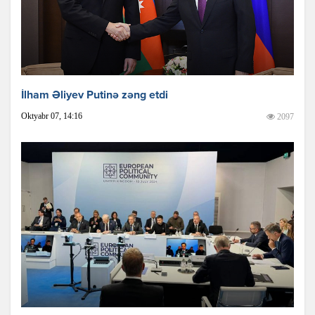
İlham Əliyev Putinə zəng etdi
Oktyabr 07, 14:16
2097