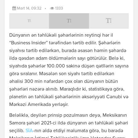
Mart 14, 09:32
•
1333
Dünyanın ən təhlükəli şəhərlərinin reytinqi hər il
“Business Insider” tərəfindən tərtib edilir. Şəhərlərin
siyahısı tərtib edilərkən, burada əsasən həmin şəhərdə
ildə qəsdən adam öldürmələrin sayı götürülür. Belə ki,
siyahıda şəhərlər 100.000 sakinə düşən qətllərin sayına
görə sıralanır. Məsələn son siyahı tərtib edilərkən
əhalisi 300 min nəfərdən çox olan dünyanın bütün
şəhərləri nəzərə alınıb. Maraqlıdır ki, statistikaya görə,
planetin ən təhlükəli şəhərlərinin əksəriyyəti Cənubi və
Mərkəzi Amerikada yerləşir.
Beləliklə, deyilən prinsip pozulmasın deyə, Meksikanın
Samora şəhəri 2021-ci ildə dünyanın ən təhlükəli şəhəri
seçilib.
SİA
-nın əldə etdiyi məlumata görə, bu barədə