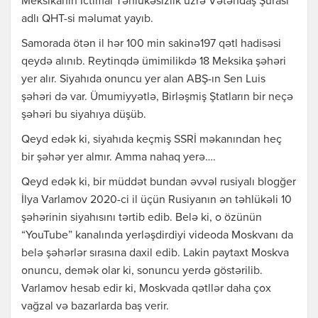
Meksikanın İctimai Təhlükəsizlik üzrə Vətəndaş Şurası
adlı QHT-si məlumat yayıb.
Samorada ötən il hər 100 min sakinə197 qətl hadisəsi
qeydə alınıb. Reytinqdə ümimilikdə 18 Meksika şəhəri
yer alır. Siyahıda onuncu yer alan ABŞ-ın Sen Luis
şəhəri də var. Ümumiyyətlə, Birləşmiş Ştatların bir neçə
şəhəri bu siyahıya düşüb.
Qeyd edək ki, siyahıda keçmiş SSRİ məkanından heç
bir şəhər yer almır. Amma nahaq yerə….
Qeyd edək ki, bir müddət bundan əvvəl rusiyalı blogğer
İlya Varlamov 2020-ci il üçün Rusiyanın ən təhlükəli 10
şəhərinin siyahısını tərtib edib. Belə ki, o özünün
“YouTube” kanalında yerləşdirdiyi videoda Moskvanı da
belə şəhərlər sırasına daxil edib. Lakin paytaxt Moskva
onuncu, demək olar ki, sonuncu yerdə göstərilib.
Varlamov hesab edir ki, Moskvada qətllər daha çox
vağzal və bazarlarda baş verir.