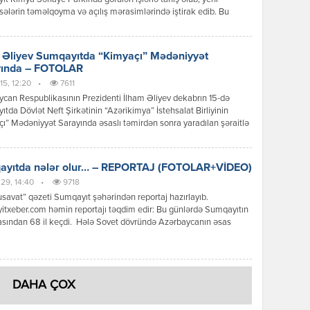
ələrin təməlqoyma və açılış mərasimlərində iştirak edib. Bu
Prezident İlham Əliyevin 2011-ci il 21 dekabr tarixli Fərmanına
olaraq həyata keçirilib. Fərmana əsəsən Sumqayıt Kimya Sənaye
ə İqtisadiyyat Nazirliyinin tabeliyində parkın idarəedici təşkilatı
 Əliyev Sumqayıtda “Kimyaçı” Mədəniyyət
Sumqayıt Kimya Sənaye […]
yında – FOTOLAR
15, 12:20
•
7611
can Respublikasının Prezidenti İlham Əliyev dekabrın 15-də
tda Dövlət Neft Şirkətinin “Azərikimya” İstehsalat Birliyinin
ı” Mədəniyyət Sarayında əsaslı təmirdən sonra yaradılan şəraitlə
lub. Sumqayıtda “Kimyaçı” Mədəniyyət Sarayı 1986-cı ildə
əyə verilib. 2011-ci ildə Azərbaycan Respublikasının Prezidenti
liyev Sumqayıt şəhərinə səfəri zamanı “Kimyaçı” Mədəniyyət
ayıtda nələr olur… – REPORTAJ (FOTOLAR+VİDEO)
ın mövcud vəziyyəti, 2013-cü ildə isə Mədəniyyət Sarayında və
29, 14:40
•
9718
]
savat” qəzeti Sumqayıt şəhərindən reportaj hazırlayıb.
txeber.com həmin reportajı təqdim edir: Bu günlərdə Sumqayıtın
asından 68 il keçdi. Hələ Sovet dövründə Azərbaycanın əsas
mərkəzi statusuna sahib olan Sumqayıt bu adı indi də daşımağa
r. Son illər şəhərdə onlarca yeni istehsal müəssisələrinin
ması, bir sıra ənənəvi istehsal sahələrinin fəaliyyətinin
ırılması bunu təsdiq edir. Ümumiyyətlə, […]
DAHA ÇOX