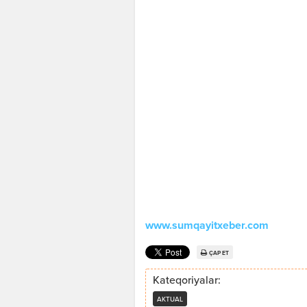
www.sumqayitxeber.com
ÇAP ET
Kateqoriyalar:
AKTUAL