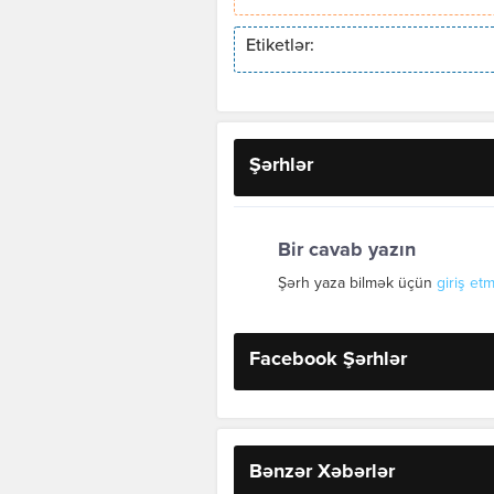
Etiketlər:
Şərhlər
Bir cavab yazın
Şərh yaza bilmək üçün
giriş etm
Facebook Şərhlər
Bənzər Xəbərlər