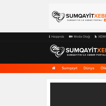
Haqqında
Media Otağı
XİDM
Ana
Sumqayıt
Dünya
Öl
Səhifə