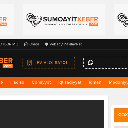
ƏTLƏRİMİZ
Əlaqə
Veb saytına əlavə et
EV ALQI-SATQI
kə
Hadisə
Cəmiyyət
İqtisadiyyat
İdman
Mədəniyy
ÇOX