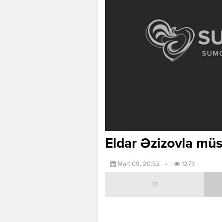
Eldar Əzizovla mü
Mart 09, 20:52
•
1273