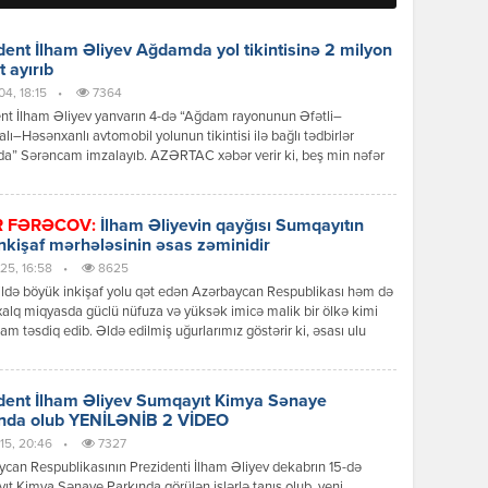
dent İlham Əliyev Ağdamda yol tikintisinə 2 milyon
 ayırıb
04, 18:15
•
7364
nt İlham Əliyev yanvarın 4-də “Ağdam rayonunun Əfətli–
alı–Həsənxanlı avtomobil yolunun tikintisi ilə bağlı tədbirlər
da” Sərəncam imzalayıb. AZƏRTAC xəbər verir ki, beş min nəfər
n yaşadığı 7 yaşayış məntəqəsini birləşdirən Əfətli–Hacıturalı–
nlı avtomobil yolunun tikintisi məqsədi ilə dövlət büdcəsinin
əsaslı vəsait qoyuluşu xərclərinin bölgüsündə avtomobil yollarının
R FƏRƏCOV:
İlham Əliyevin qayğısı Sumqayıtın
si və yenidən qurulması üçün nəzərdə tutulmuş vəsaitin 2 milyon
inkişaf mərhələsinin əsas zəminidir
25, 16:58
•
8625
ildə böyük inkişaf yolu qət edən Azərbaycan Respublikası həm də
alq miqyasda güclü nüfuza və yüksək imicə malik bir ölkə kimi
am təsdiq edib. Əldə edilmiş uğurlarımız göstərir ki, əsası ulu
eydər Əliyev tərəfindən qoyulmuş siyasi və iqtisadi kurs
nt İlham Əliyev tərəfindən uğurla davam etdirilir. Bu siyasətin
isə bütün […]
dent İlham Əliyev Sumqayıt Kimya Sənaye
nda olub YENİLƏNİB 2 VİDEO
15, 20:46
•
7327
can Respublikasının Prezidenti İlham Əliyev dekabrın 15-də
t Kimya Sənaye Parkında görülən işlərlə tanış olub, yeni