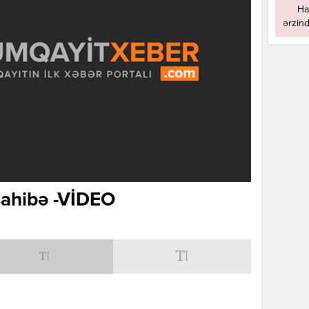
Ha
ərzind
sahibə -VİDEO