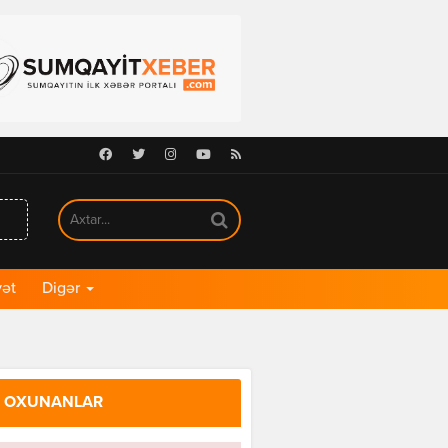
Facebook
Twitter
Instagram
Youtube
RSS
ət
Digər
 OXUNANLAR