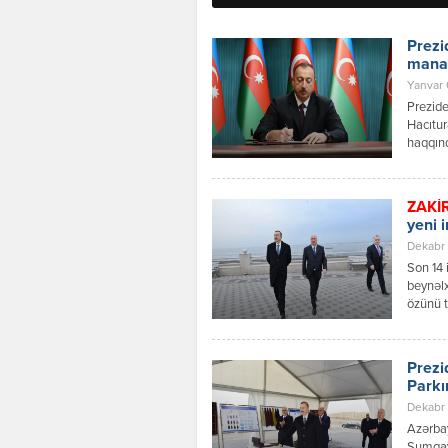
Prezi
manat
Yanvar 
Prezide
Hacıtur
haqqın
əhalini
Həsənxa
dövlət 
ZAKİ
tikinti
yeni 
[…]
Dekabr 
Son 14 
beynəlx
özünü t
öndər H
Prezide
davamı 
Prezi
Parkı
Dekabr 
Azərbay
Sumqayı