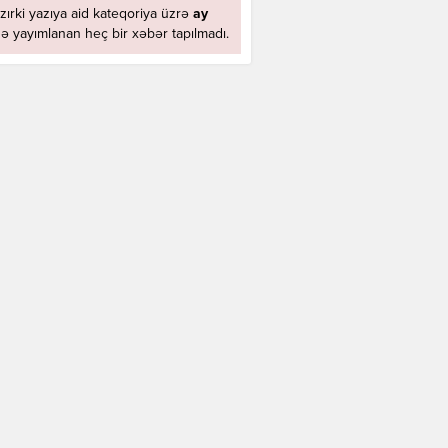
zırki yazıya aid kateqoriya üzrə
ay
ə yayımlanan heç bir xəbər tapılmadı.