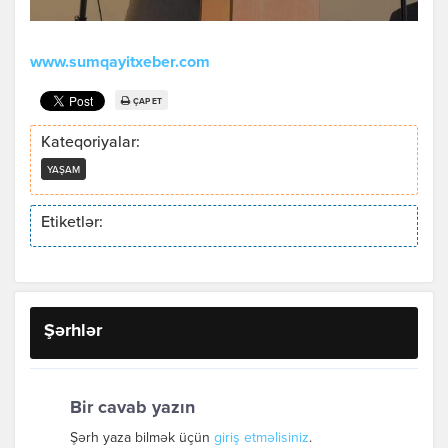
www.sumqayitxeber.com
ÇAP ET
Kateqoriyalar:
YAŞAM
Etiketlər:
Şərhlər
Bir cavab yazın
Şərh yaza bilmək üçün
giriş etməlisiniz
.