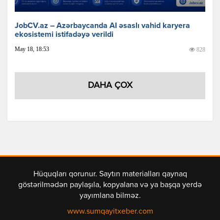
JobCV.az – Azərbaycanda AI əsaslı vahid karyera
ekosistemi istifadəyə verildi
May 18, 18:53
828
DAHA ÇOX
Hüquqları qorunur. Saytın materialları qaynaq
göstərilmədən paylaşıla, kopyalana və ya başqa yerdə
yayımlana bilməz.
www.sumqayitxeber.com