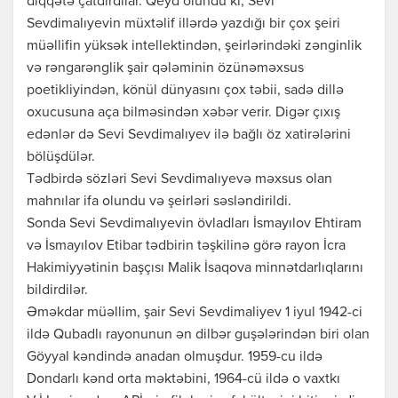
diqqətə çatdırdılar. Qeyd olundu ki, Sevi
Sevdimalıyevin müxtəlif illərdə yazdığı bir çox şeiri
müəllifin yüksək intellektindən, şeirlərindəki zənginlik
və rəngarənglik şair qələminin özünəməxsus
poetikliyindən, könül dünyasını çox təbii, sadə dillə
oxucusuna aça bilməsindən xəbər verir. Digər çıxış
edənlər də Sevi Sevdimalıyev ilə bağlı öz xatirələrini
bölüşdülər.
Tədbirdə sözləri Sevi Sevdimalıyevə məxsus olan
mahnılar ifa olundu və şeirləri səsləndirildi.
Sonda Sevi Sevdimalıyevin övladları İsmayılov Ehtiram
və İsmayılov Etibar tədbirin təşkilinə görə rayon İcra
Hakimiyyətinin başçısı Malik İsaqova minnətdarlıqlarını
bildirdilər.
Əməkdar müəllim, şair Sevi Sevdimaliyev 1 iyul 1942-ci
ildə Qubadlı rayonunun ən dilbər guşələrindən biri olan
Göyyal kəndində anadan olmuşdur. 1959-cu ildə
Dondarlı kənd orta məktəbini, 1964-cü ildə o vaxtkı