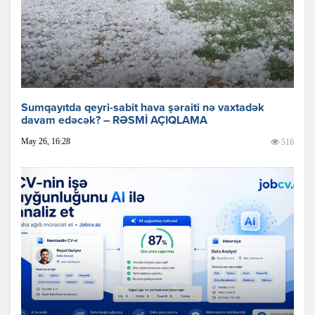
Sumqayıtda qeyri-sabit hava şəraiti nə vaxtadək
davam edəcək? – RƏSMİ AÇIQLAMA
May 26, 16:28
516