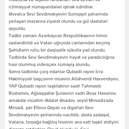
müəssisə və təşkilat rəhbərləri, ailə üzvləri və
ictimaiyyət nümayəndələri iştirak edirdilər.
Əvvəlcə Sevi Sevdimalıyevin Sumqayıt şəhərində
yerləşən məzarına ziyarət olundu və gül dəstələri
qoyuldu.
Tədbir zamanı Azərbaycan Respublikasının himni
səsləndirildi və Vətən uğrunda canlarından keçmiş
Şəhidlərin ruhu bir dəqiqəlik sükutla yad olundu.
Tədbirdə Sevi Sevdimalıyevin həyat və yaradıcılığına
həsr olunmuş videoçarx nümayiş olundu.
Sonra tədbirdə çıxış edənlər Qubadlı rayon İcra
Hakimiyyəti başçısının müavini Allahverdi Haxverdiyev,
YAP Qubadlı rayon təşkilatının sədri Təhmasib
Rüstəmov, Ağsaqqallar Şurasının sədri Əvəz Həsənov,
əməkdar müəllim Ədalət Əsədov, seyid Mirsədizadə
Mirsədi, şair Elbrus Qayalı və digərləri Sevi
Sevdimalıyevin şeirlərində nəciblik, dosta sədaqət,
Vətənə, torpağa bağlılıq hissinin ana xətt təşkil etdiyini