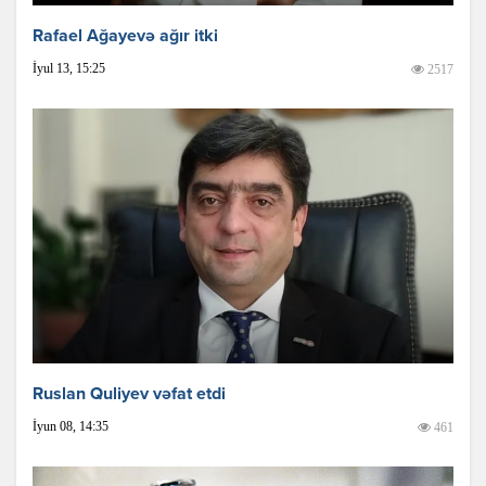
Rafael Ağayevə ağır itki
İyul 13, 15:25
2517
Ruslan Quliyev vəfat etdi
İyun 08, 14:35
461