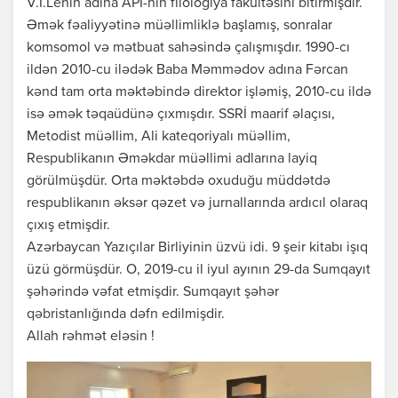
V.İ.Lenin adına APİ-nin filologiya fakültəsini bitirmişdir.
Əmək fəaliyyətinə müəllimliklə başlamış, sonralar
komsomol və mətbuat sahəsində çalışmışdır. 1990-cı
ildən 2010-cu ilədək Baba Məmmədov adına Fərcan
kənd tam orta məktəbində direktor işləmiş, 2010-cu ildə
isə əmək təqaüdünə çıxmışdır. SSRİ maarif əlaçısı,
Metodist müəllim, Ali kateqoriyalı müəllim,
Respublikanın Əməkdar müəllimi adlarına layiq
görülmüşdür. Orta məktəbdə oxuduğu müddətdə
respublikanın əksər qəzet və jurnallarında ardıcıl olaraq
çıxış etmişdir.
Azərbaycan Yazıçılar Birliyinin üzvü idi. 9 şeir kitabı işıq
üzü görmüşdür. O, 2019-cu il iyul ayının 29-da Sumqayıt
şəhərində vəfat etmişdir. Sumqayıt şəhər
qəbristanlığında dəfn edilmişdir.
Allah rəhmət eləsin !