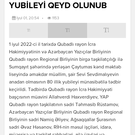
YUBİLEYİ QEYD OLUNUB
İyul 01, 20:54
•
1153
1 iyul 2022-ci il tarixdə Qubadlı rayon İcra
Hakimiyyətinin və Azərbaycan Yazıçılar Birliyinin
Qubadlı rayon Regional Birliyinin birgə təşkilatçılığı ilə
Sumqayıt şəhərində yerləşən Çaytumas kənd məktəb
liseyində əməkdar müəllim, şair Sevi Sevdimalıyevin
anadan olmasının 80 illik yubileyi münasibətilə tədbir
keçirildi. Tədbirdə Qubadlı rayon İcra Hakimiyyəti
başçısının müavini Allahverdi Haxverdiyev, YAP
Qubadlı rayon təşkilatının sədri Təhmasib Rüstəmov,
Azərbaycan Yazıçılar Birliyinin Qubadlı rayon Regional
Birliyinin sədri Namiq Əliyev, Ağsaqqallar Şurasının
sədri Əvəz Həsənov, RİH-nin məsul işçiləri, idarə,