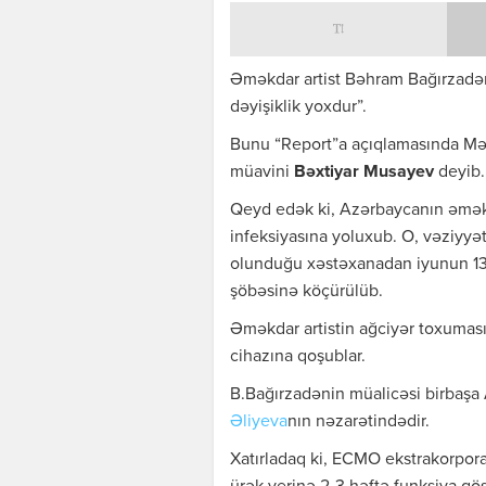
Əməkdar artist Bəhram Bağırzadənin
dəyişiklik yoxdur”.
Bunu “Report”a açıqlamasında Mərk
müavini
Bəxtiyar Musayev
deyib.
Qeyd edək ki, Azərbaycanın əməkd
infeksiyasına yoluxub. O, vəziyyə
olunduğu xəstəxanadan iyunun 13
şöbəsinə köçürülüb.
Əməkdar artistin ağciyər toxum
cihazına qoşublar.
B.Bağırzadənin müalicəsi birbaşa 
Əliyeva
nın nəzarətindədir.
Xatırladaq ki, ECMO ekstrakorpor