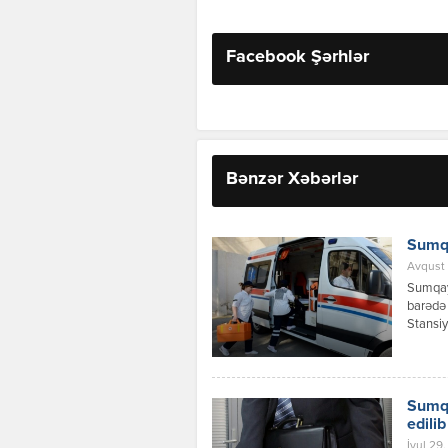
Facebook Şərhlər
Bənzər Xəbərlər
Sumqa
Avqust 
Sumqayı
barədə 
Stansiy
ilə əla
“103” q
aradan 
nömrələ
Sumqa
edilib
İyul 29,