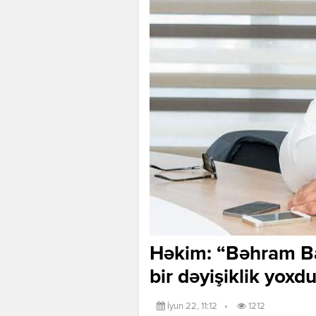
Həkim: “Bəhram Ba
bir dəyişiklik yoxd
İyun 22, 11:12
•
1212