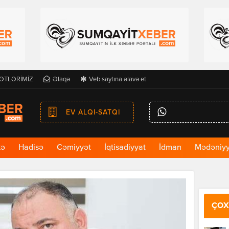
ƏTLƏRİMİZ
Əlaqə
Veb saytına əlavə et
EV ALQI-SATQI
kə
Hadisə
Cəmiyyət
İqtisadiyyat
İdman
Mədəniyy
ÇOX