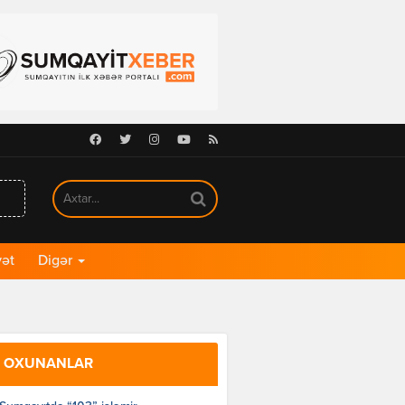
Facebook
Twitter
Instagram
Youtube
RSS
ət
Digər
 OXUNANLAR