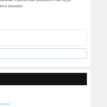
stərərək, mövcud olan problemin həlli üçün
licə üsuludur.
əlisiniz
.