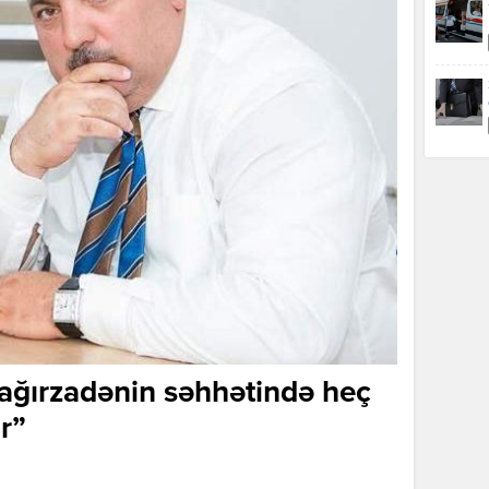
ğırzadənin səhhətində heç
ur”