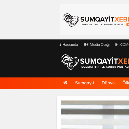
Haqqında
Media Otağı
XİDM
Ana
Sumqayıt
Dünya
Öl
Səhifə