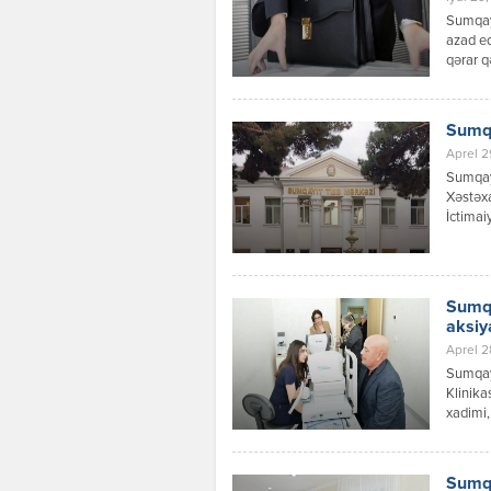
Sumqayı
azad ed
qərar q
Sumqa
Aprel 2
Sumqay
Xəstəxa
İctimai
Hidayət
boşaldı
şəhərin
olunmuş
Sumqa
istisma
aksiya
Aprel 2
Sumqay
Klinika
xadimi,
Akademi
olunmuş
üçün gö
Sumqa