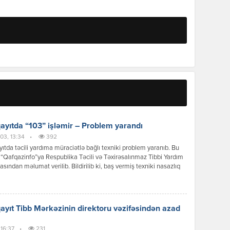
yıtda “103” işləmir – Problem yarandı
03, 13:34
•
392
tda təcili yardıma müraciətlə bağlı texniki problem yaranıb. Bu
“Qafqazinfo”ya Respublika Təcili və Təxirəsalınmaz Tibbi Yardım
asından məlumat verilib. Bildirilib ki, baş vermiş texniki nasazlıq
qədar Sumqayıt Təcili və Təxirəsalınmaz Tibbi Yardım Stansiyasının
ısa nömrəsinə zənglərdə çətinlik müşahidə olunur. Problem
qaldırılanadək təcili tibbi yardıma müraciət etmək üçün aşağıdakı
rlə əlaqə saxlamaq […]
yıt Tibb Mərkəzinin direktoru vəzifəsindən azad
 16:37
•
231