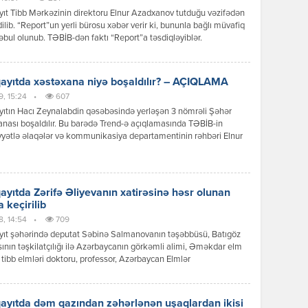
t Tibb Mərkəzinin direktoru Elnur Azadxanov tutduğu vəzifədən
ilib. “Report”un yerli bürosu xəbər verir ki, bununla bağlı müvafiq
əbul olunub. TƏBİB-dən faktı “Report”a təsdiqləyiblər.
yıtda xəstəxana niyə boşaldılır? – AÇIQLAMA
9, 15:24
•
607
ıtın Hacı Zeynalabdin qəsəbəsində yerləşən 3 nömrəli Şəhər
nası boşaldılır. Bu barədə Trend-ə açıqlamasında TƏBİB-in
yyətlə əlaqələr və kommunikasiya departamentinin rəhbəri Elnur
oğlu məlumat verib. Onun sözlərinə görə, xəstəxananın
lmasının səbəbi binanın qəzalı vəziyyətdə olmasıdır: “Sumqayıt
in Hacı Zeynalabdin qəsəbəsində yerləşən, 1916-cı ildə inşa
 tarixi tikilinin bir sıra konstruktiv elementlərində uzunmüddətli
yıtda Zərifə Əliyevanın xatirəsinə həsr olunan
r nəticəsində aşınma […]
 keçirilib
8, 14:54
•
709
ıt şəhərində deputat Səbinə Salmanovanın təşəbbüsü, Batıgöz
sının təşkilatçılığı ilə Azərbaycanın görkəmli alimi, Əməkdar elm
 tibb elmləri doktoru, professor, Azərbaycan Elmlər
yasının həqiqi üzvü Zərifə xanım Əliyevanın 103 illiyinə həsr
 şəhid ailələri, qazilər, müharibə iştirakçıları və aztəminatlı ailələr
z müayinəsi təşkil edilib. Toplantıda əvvəlcə Azərbaycan xalqının
yıtda dəm qazından zəhərlənən uşaqlardan ikisi