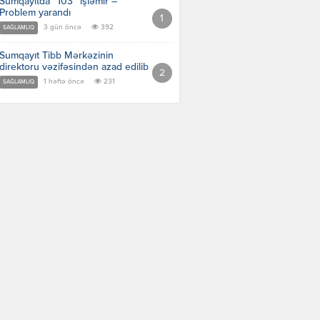
Sumqayıtda “103” işləmir –
Problem yarandı
3 gün öncə
392
SAĞLAMLIQ
Sumqayıt Tibb Mərkəzinin
direktoru vəzifəsindən azad edilib
1 həftə öncə
231
SAĞLAMLIQ