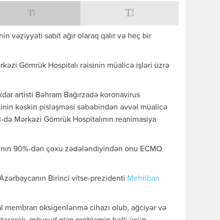
 vəziyyəti sabit ağır olaraq qalır və heç bir
əzi Gömrük Hospitalı rəisinin müalicə işləri üzrə
ar artisti Bəhram Bağırzadə koronavirus
tinin kəskin pisləşməsi səbəbindən əvvəl müalicə
-də Mərkəzi Gömrük Hospitalının reanimasiya
asının 90%-dən çoxu zədələndiyindən onu ECMO
Azərbaycanın Birinci vitse-prezidenti
Mehriban
al membran oksigenlənmə cihazı olub, ağciyər və