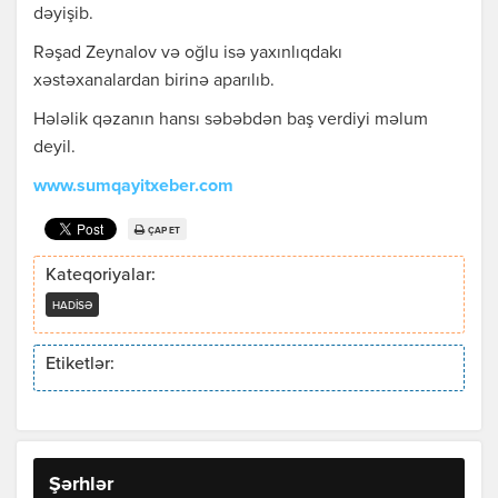
dəyişib.
Rəşad Zeynalov və oğlu isə yaxınlıqdakı
xəstəxanalardan birinə aparılıb.
Hələlik qəzanın hansı səbəbdən baş verdiyi məlum
deyil.
www.sumqayitxeber.com
ÇAP ET
Kateqoriyalar:
HADISƏ
Etiketlər:
Şərhlər