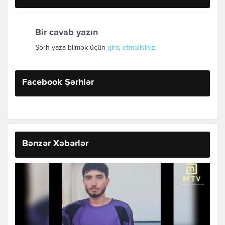
Bir cavab yazın
Şərh yaza bilmək üçün
giriş etməlisiniz
.
Facebook Şərhlər
Bənzər Xəbərlər