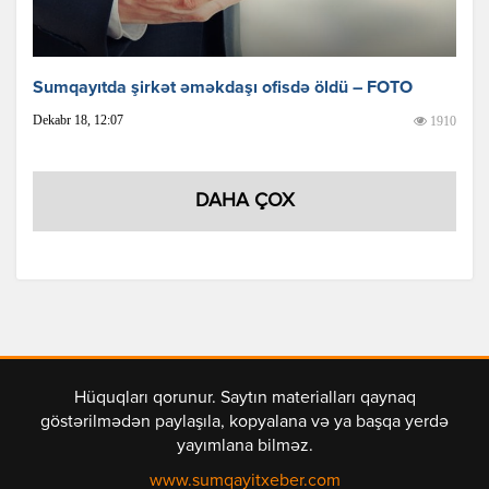
Sumqayıtda şirkət əməkdaşı ofisdə öldü – FOTO
Dekabr 18, 12:07
1910
DAHA ÇOX
Hüquqları qorunur. Saytın materialları qaynaq
göstərilmədən paylaşıla, kopyalana və ya başqa yerdə
yayımlana bilməz.
www.sumqayitxeber.com