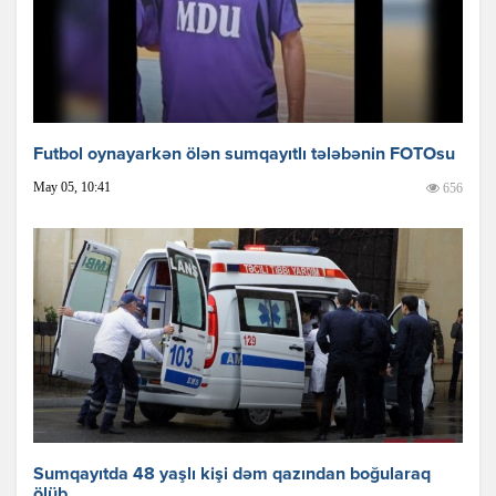
Futbol oynayarkən ölən sumqayıtlı tələbənin FOTOsu
May 05, 10:41
656
Sumqayıtda 48 yaşlı kişi dəm qazından boğularaq
ölüb