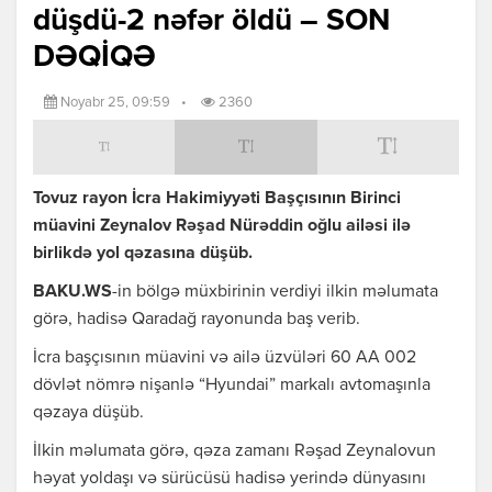
düşdü-2 nəfər öldü – SON
DƏQİQƏ
Noyabr 25, 09:59
•
2360
Tovuz rayon İcra Hakimiyyəti Başçısının Birinci
müavini Zeynalov Rəşad Nürəddin oğlu ailəsi ilə
birlikdə yol qəzasına düşüb.
BAKU.WS
-in bölgə müxbirinin verdiyi ilkin məlumata
görə, hadisə Qaradağ rayonunda baş verib.
İcra başçısının müavini və ailə üzvüləri 60 AA 002
dövlət nömrə nişanlə “Hyundai” markalı avtomaşınla
qəzaya düşüb.
İlkin məlumata görə, qəza zamanı Rəşad Zeynalovun
həyat yoldaşı və sürücüsü hadisə yerində dünyasını