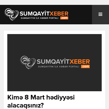
Kimə 8 Mаrt hədiyyəsi
аlаcаqsınız?