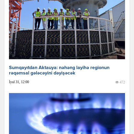
Sumqayıtdan Aktauya: nəhəng layihə regionun
rəqəmsal gələcəyini dəyişəcək
İyul 31, 12:00
472