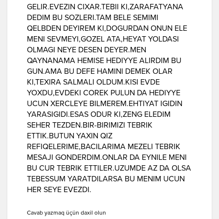
GELIR.EVEZIN CIXAR.TEBII KI,ZARAFATYANA
DEDIM BU SOZLERI.TAM BELE SEMIMI
QELBDEN DEYIREM KI,DOGURDAN ONUN ELE
MENI SEVMEYI,GOZEL ATA,HEYAT YOLDASI
OLMAGI NEYE DESEN DEYER.MEN
QAYNANAMA HEMISE HEDIYYE ALIRDIM BU
GUN.AMA BU DEFE HAMINI DEMEK OLAR
KI,TEXIRA SALMALI OLDUM.KISI EVDE
YOXDU,EVDEKI COREK PULUN DA HEDIYYE
UCUN XERCLEYE BILMEREM.EHTIYAT IGIDIN
YARASIGIDI.ESAS ODUR KI,ZENG ELEDIM
SEHER TEZDEN.BIR-BIRIMIZI TEBRIK
ETTIK.BUTUN YAXIN QIZ
REFIQELERIME,BACILARIMA MEZELI TEBRIK
MESAJI GONDERDIM.ONLAR DA EYNILE MENI
BU CUR TEBRIK ETTILER.UZUMDE AZ DA OLSA
TEBESSUM YARATDILARSA BU MENIM UCUN
HER SEYE EVEZDI.
Cavab yazmaq üçün daxil olun