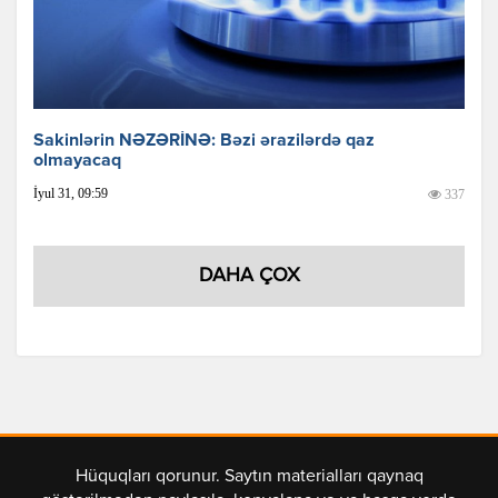
Sakinlərin NƏZƏRİNƏ: Bəzi ərazilərdə qaz
olmayacaq
İyul 31, 09:59
337
DAHA ÇOX
Hüquqları qorunur. Saytın materialları qaynaq