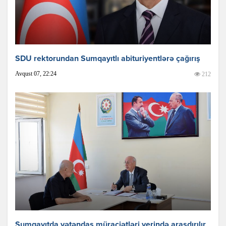
SDU rektorundan Sumqayıtlı abituriyentlərə çağırış
Avqust 07, 22:24
212
Sumqayıtda vətəndaş müraciətləri yerində araşdırılır