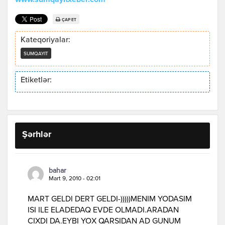
www.sumqayitxeber.com
ÇAP ET
Kateqoriyalar:
SUMQAYIT
Etiketlər:
Şərhlər
bahar
Mart 9, 2010 - 02:01
MART GELDI DERT GELDI-)))))MENIM YODASIM
ISI ILE ELADEDAQ EVDE OLMADI.ARADAN
CIXDI DA.EYBI YOX QARSIDAN AD GUNUM