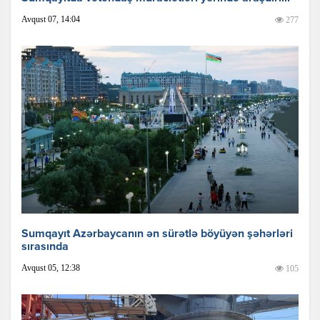
Avqust 07, 14:04
277
Sumqayıt Azərbaycanın ən sürətlə böyüyən şəhərləri
sırasında
Avqust 05, 12:38
105