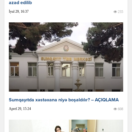
azad edilib
İyul 29, 16:37
235
Sumqayıtda xəstəxana niyə boşaldılır? – AÇIQLAMA
Aprel 29, 15:24
608