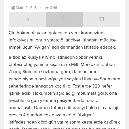
Mart 19, 13:18
•
1246
Çin hökuməti yaxın gələcəkdə yeni koronavirus
infeksiyasını, onun yaratdığı ağciyər iltihabını müalicə
etmək üçün “Avigan” adlı dərmandan istifadə edəcək.
e-tibb.az Rusiya KİV-nə istinadən xəbər verir ki,
biotexnologiyanın inkişafı üzrə Milli Mərkəzin rəhbəri
Zhang Sinminin sözlərinə görə, dərman artıq
pandemiyanın başlanğıc yeri sayılan Uhan və Shenzhen
şəhərlərində sınaqdan keçirilib. Testlərdə 320 nəfər
iştirak edib. Hökumətin açıqladığı məlumata görə, orta
hesabla iki gün yarımda pasiyentlərdə hərarət
normallaşıb. Dərman tətbiq edilmədiyi halda isə analoji
proses 4 gündən çox davam edib. “Avigan”
istifadəsindən dörd gün yarım sonra xəstələrdə öskürək