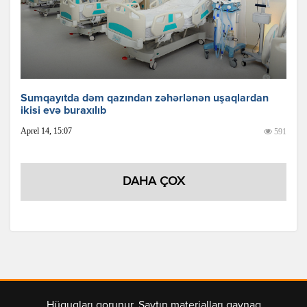
Sumqayıtda dəm qazından zəhərlənən uşaqlardan
ikisi evə buraxılıb
Aprel 14, 15:07
591
DAHA ÇOX
Hüquqları qorunur. Saytın materialları qaynaq