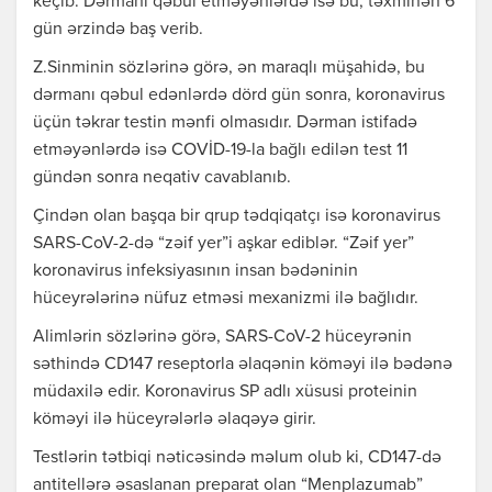
keçib. Dərmanı qəbul etməyənlərdə isə bu, təxminən 6
gün ərzində baş verib.
Z.Sinminin sözlərinə görə, ən maraqlı müşahidə, bu
dərmanı qəbul edənlərdə dörd gün sonra, koronavirus
üçün təkrar testin mənfi olmasıdır. Dərman istifadə
etməyənlərdə isə COVİD-19-la bağlı edilən test 11
gündən sonra neqativ cavablanıb.
Çindən olan başqa bir qrup tədqiqatçı isə koronavirus
SARS-CoV-2-də “zəif yer”i aşkar ediblər. “Zəif yer”
koronavirus infeksiyasının insan bədəninin
hüceyrələrinə nüfuz etməsi mexanizmi ilə bağlıdır.
Alimlərin sözlərinə görə, SARS-CoV-2 hüceyrənin
səthində CD147 reseptorla əlaqənin köməyi ilə bədənə
müdaxilə edir. Koronavirus SP adlı xüsusi proteinin
köməyi ilə hüceyrələrlə əlaqəyə girir.
Testlərin tətbiqi nəticəsində məlum olub ki, CD147-də
antitellərə əsaslanan preparat olan “Menplazumab”