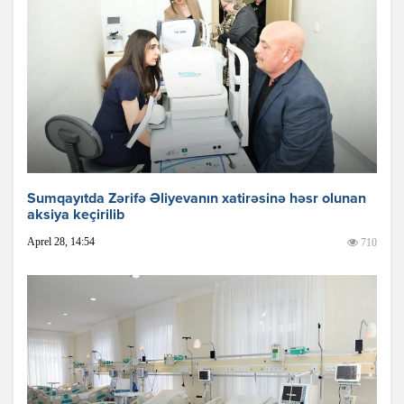
Sumqayıtda Zərifə Əliyevanın xatirəsinə həsr olunan
aksiya keçirilib
Aprel 28, 14:54
710