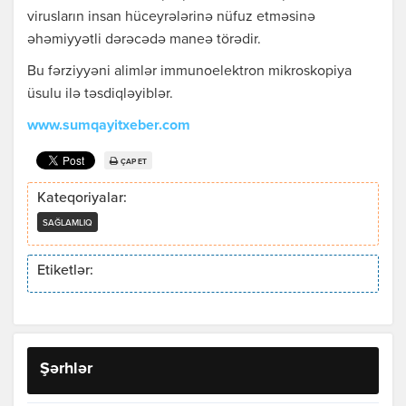
virusların insan hüceyrələrinə nüfuz etməsinə
əhəmiyyətli dərəcədə maneə törədir.
Bu fərziyyəni alimlər immunoelektron mikroskopiya
üsulu ilə təsdiqləyiblər.
www.sumqayitxeber.com
ÇAP ET
Kateqoriyalar:
SAĞLAMLIQ
Etiketlər:
Şərhlər