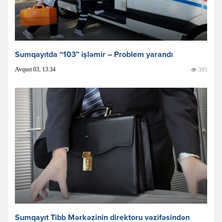
Sumqayıtda “103” işləmir – Problem yarandı
Avqust 03, 13:34
395
Sumqayıt Tibb Mərkəzinin direktoru vəzifəsindən