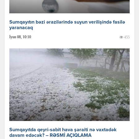
Sumqayıtın bəzi ərazilərində suyun verilişində fasilə
yaranacaq
İyun 08, 10:10
455
Sumqayıtda qeyri-sabit hava şəraiti nə vaxtadək
davam edəcək? – RƏSMİ AÇIQLAMA