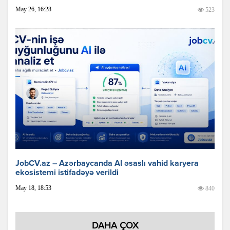
May 26, 16:28
523
JobCV.az – Azərbaycanda AI əsaslı vahid karyera
ekosistemi istifadəyə verildi
May 18, 18:53
840
DAHA ÇOX