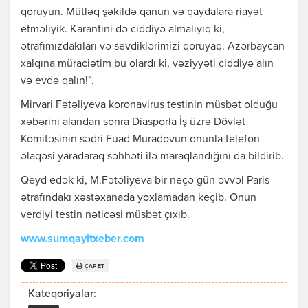
qoruyun. Mütləq şəkildə qanun və qaydalara riayət
etməliyik. Karantini də ciddiyə almalıyıq ki,
ətrafımızdakıları və sevdiklərimizi qoruyaq. Azərbaycan
xalqına müraciətim bu olardı ki, vəziyyəti ciddiyə alın
və evdə qalın!”.
Mirvari Fətəliyeva koronavirus testinin müsbət olduğu
xəbərini alandan sonra Diasporla İş üzrə Dövlət
Komitəsinin sədri Fuad Muradovun onunla telefon
əlaqəsi yaradaraq səhhəti ilə maraqlandığını da bildirib.
Qeyd edək ki, M.Fətəliyeva bir neçə gün əvvəl Paris
ətrafındakı xəstəxanada yoxlamadan keçib. Onun
verdiyi testin nəticəsi müsbət çıxıb.
www.sumqayitxeber.com
ÇAP ET
Kateqoriyalar: