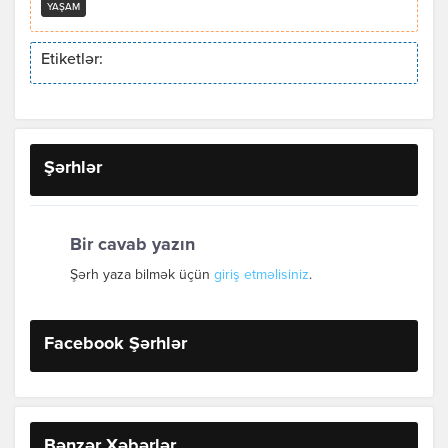
YAŞAM
Etiketlər:
Şərhlər
Bir cavab yazın
Şərh yaza bilmək üçün
giriş etməlisiniz
.
Facebook Şərhlər
Bənzər Xəbərlər