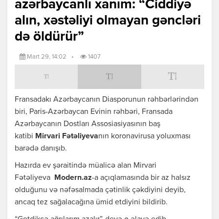
azərbaycanlı xanım: “Ciddiyə
alın, xəstəliyi olmayan gəncləri
də öldürür”
Mart 29, 14:02
•
1407
Fransadakı Azərbaycanın Diasporunun rəhbərlərindən
biri, Paris-Azərbaycan Evinin rəhbəri, Fransada
Azərbaycanın Dostları Assosiasiyasının baş
katibi
Mirvari Fətəliyeva
nın koronavirusa yoluxması
barədə danışıb.
Hazırda ev şəraitində müalicə alan Mirvari
Fətəliyeva
Modern.az
-a açıqlamasında bir az halsız
olduğunu və nəfəsalmada çətinlik çəkdiyini deyib,
ancaq tez sağalacağına ümid etdiyini bildirib.