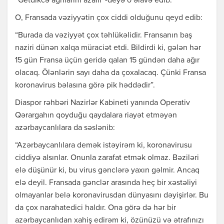
“Getdikcə ağrılarım azalır”-deyə o əlavə edib.
O, Fransada vəziyyətin çox ciddi olduğunu qeyd edib:
“Burada da vəziyyət çox təhlükəlidir. Fransanın baş
naziri dünən xalqa müraciət etdi. Bildirdi ki, gələn hər
15 gün Fransa üçün geridə qalan 15 gündən daha ağır
olacaq. Ölənlərin sayı daha da çoxalacaq. Çünki Fransa
koronavirus bəlasına görə pik həddədir”.
Diaspor rəhbəri Nazirlər Kabineti yanında Operativ
Qərargahın qoyduğu qaydalara riayət etməyən
azərbaycanlılara da səslənib:
“Azərbaycanlılara demək istəyirəm ki, koronavirusu
ciddiyə alsınlar. Onunla zarafat etmək olmaz. Bəziləri
elə düşünür ki, bu virus gənclərə yaxın gəlmir. Ancaq
elə deyil. Fransada gənclər arasında heç bir xəstəliyi
olmayanlar belə koronavirusdan dünyasını dəyişirlər. Bu
da çox narahatedici haldır. Ona görə də hər bir
azərbaycanlıdan xahiş edirəm ki, özünüzü və ətrafınızı