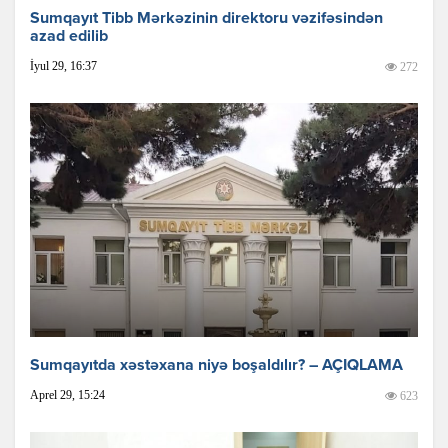
Sumqayıt Tibb Mərkəzinin direktoru vəzifəsindən
azad edilib
İyul 29, 16:37
272
Sumqayıtda xəstəxana niyə boşaldılır? – AÇIQLAMA
Aprel 29, 15:24
623