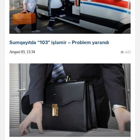
Sumqayıtda “103” işləmir – Problem yarandı
Avqust 03, 13:34
443