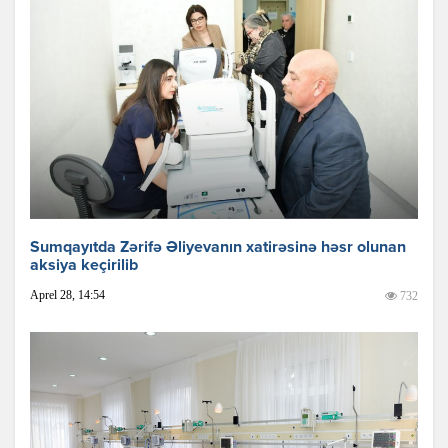
Sumqayıtda Zərifə Əliyevanın xatirəsinə həsr olunan
aksiya keçirilib
Aprel 28, 14:54
732