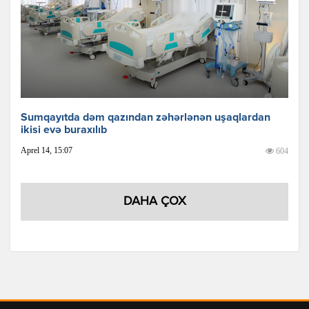
Sumqayıtda dəm qazından zəhərlənən uşaqlardan
ikisi evə buraxılıb
Aprel 14, 15:07
604
DAHA ÇOX