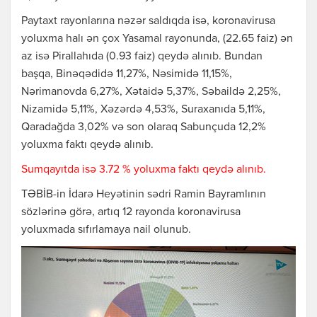
Paytaxt rayonlarına nəzər saldıqda isə, koronavirusa
yoluxma halı ən çox Yasamal rayonunda, (22.65 faiz) ən
az isə Pirallahıda (0.93 faiz) qeydə alınıb. Bundan
başqa, Binəqədidə 11,27%, Nəsimidə 11,15%,
Nərimanovda 6,27%, Xətaidə 5,37%, Səbaildə 2,25%,
Nizamidə 5,11%, Xəzərdə 4,53%, Suraxanıda 5,11%,
Qaradağda 3,02% və son olaraq Sabunçuda 12,2%
yoluxma faktı qeydə alınıb.
Sumqayıtda isə 3.72 % yoluxma faktı qeydə alınıb.
TƏBİB-in İdarə Heyətinin sədri Ramin Bayramlının
sözlərinə görə, artıq 12 rayonda koronavirusa
yoluxmada sıfırlamaya nail olunub.