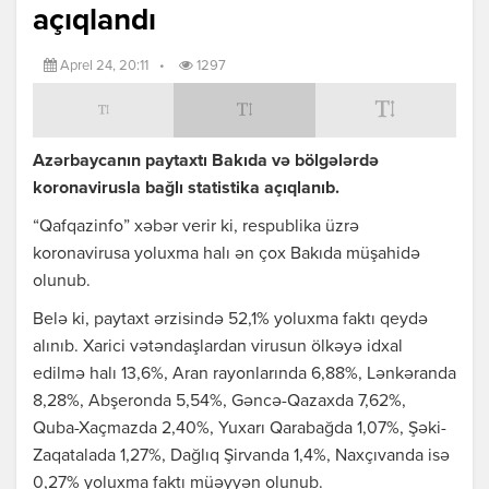
açıqlandı
Aprel 24, 20:11
•
1297
Azərbaycanın paytaxtı Bakıda və bölgələrdə
koronavirusla bağlı statistika açıqlanıb.
“Qafqazinfo” xəbər verir ki, respublika üzrə
koronavirusa yoluxma halı ən çox Bakıda müşahidə
olunub.
Belə ki, paytaxt ərzisində 52,1% yoluxma faktı qeydə
alınıb. Xarici vətəndaşlardan virusun ölkəyə idxal
edilmə halı 13,6%, Aran rayonlarında 6,88%, Lənkəranda
8,28%, Abşeronda 5,54%, Gəncə-Qazaxda 7,62%,
Quba-Xaçmazda 2,40%, Yuxarı Qarabağda 1,07%, Şəki-
Zaqatalada 1,27%, Dağlıq Şirvanda 1,4%, Naxçıvanda isə
0,27% yoluxma faktı müəyyən olunub.