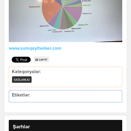
www.sumqayitxeber.com
ÇAP ET
Kateqoriyalar:
SAĞLAMLIQ
Etiketlər:
Şərhlər