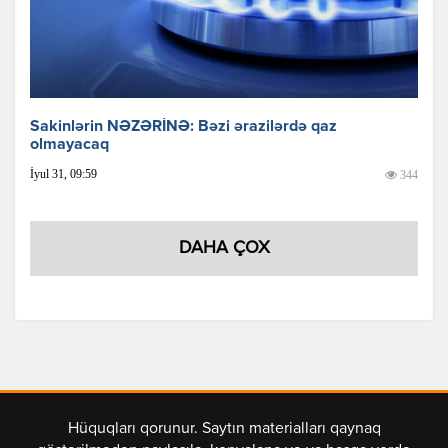
Sakinlərin NƏZƏRİNƏ: Bəzi ərazilərdə qaz
olmayacaq
İyul 31, 09:59
344
DAHA ÇOX
Hüquqları qorunur. Saytın materialları qaynaq