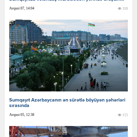
Avqust 07, 14:04
310
Sumqayıt Azərbaycanın ən sürətlə böyüyən şəhərləri
sırasında
Avqust 05, 12:38
115