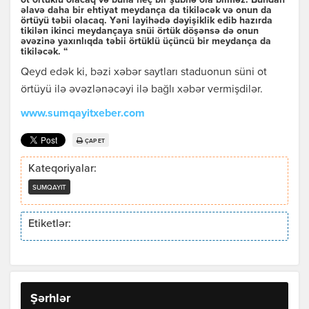
ot örtüklü olacaq və buna heç bir şübhə ola bilməz. Bundan
əlavə daha bir ehtiyat meydança da tikiləcək və onun da
örtüyü təbii olacaq. Yəni layihədə dəyişiklik edib hazırda
tikilən ikinci meydançaya snüi örtük döşənsə də onun
əvəzinə yaxınlıqda təbii örtüklü üçüncü bir meydança da
tikiləcək. “
Qeyd edək ki, bəzi xəbər saytları staduonun süni ot
örtüyü ilə əvəzlənəcəyi ilə bağlı xəbər vermişdilər.
www.sumqayitxeber.com
ÇAP ET
Kateqoriyalar:
SUMQAYIT
Etiketlər:
Şərhlər