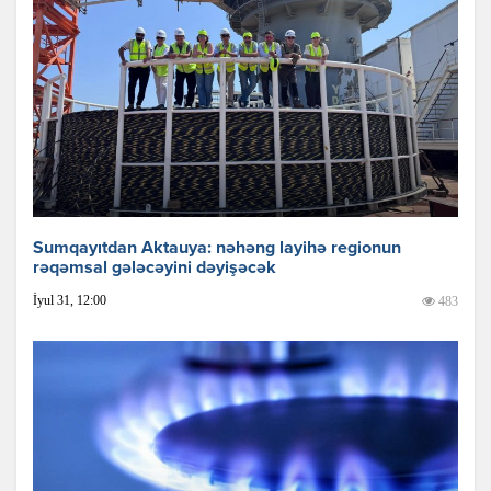
Sumqayıtdan Aktauya: nəhəng layihə regionun
rəqəmsal gələcəyini dəyişəcək
İyul 31, 12:00
483