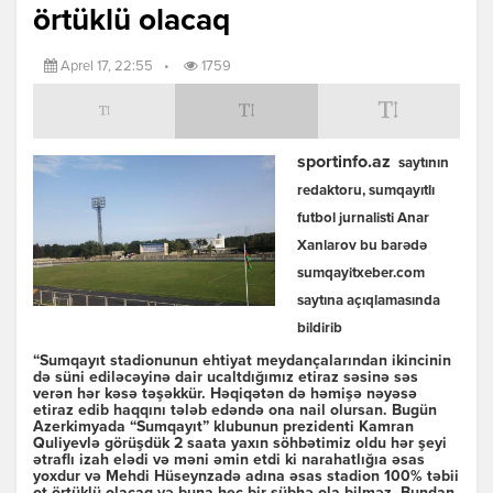
örtüklü olacaq
Aprel 17, 22:55
•
1759
sportinfo.az
saytının
redaktoru, sumqayıtlı
futbol jurnalisti Anar
Xanlarov bu barədə
sumqayitxeber.com
saytına açıqlamasında
bildirib
“Sumqayıt stadionunun ehtiyat meydançalarından ikincinin
də süni ediləcəyinə dair ucaltdığımız etiraz səsinə səs
verən hər kəsə təşəkkür. Həqiqətən də həmişə nəyəsə
etiraz edib haqqını tələb edəndə ona nail olursan. Bugün
Azerkimyada “Sumqayıt” klubunun prezidenti Kamran
Quliyevlə görüşdük 2 saata yaxın söhbətimiz oldu hər şeyi
ətraflı izah elədi və məni əmin etdi ki narahatlığıa əsas
yoxdur və Mehdi Hüseynzadə adına əsas stadion 100% təbii