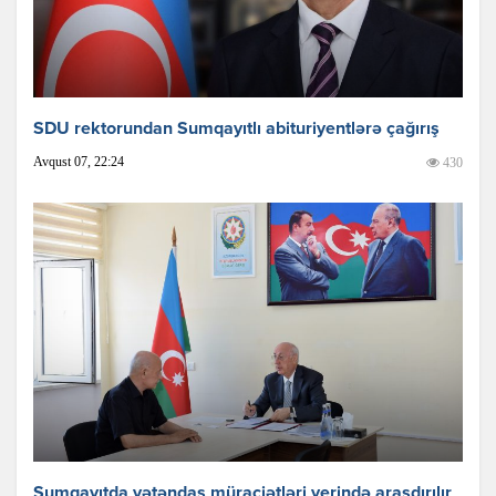
SDU rektorundan Sumqayıtlı abituriyentlərə çağırış
Avqust 07, 22:24
430
Sumqayıtda vətəndaş müraciətləri yerində araşdırılır