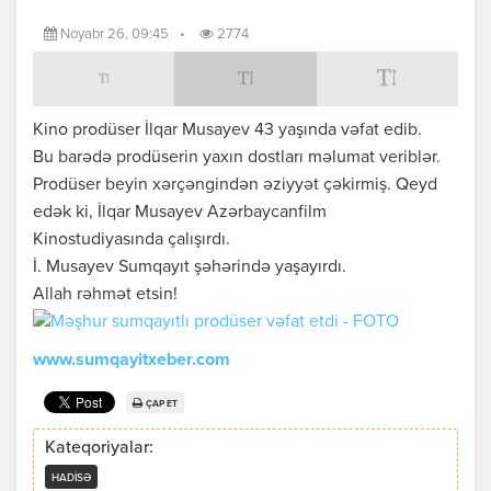
Noyabr 26, 09:45
•
2774
Kino prodüser İlqar Musayev 43 yaşında vəfat edib.
Bu barədə prodüserin yaxın dostları məlumat veriblər.
Prodüser beyin xərçəngindən əziyyət çəkirmiş. Qeyd
edək ki, İlqar Musayev Azərbaycanfilm
Kinostudiyasında çalışırdı.
İ. Musayev Sumqayıt şəhərində yaşayırdı.
Allah rəhmət etsin!
www.sumqayitxeber.com
ÇAP ET
Kateqoriyalar:
HADISƏ