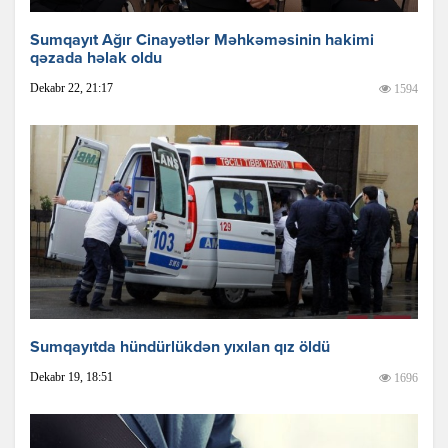
Sumqayıt Ağır Cinayətlər Məhkəməsinin hakimi
qəzada həlak oldu
Dekabr 22, 21:17
1594
Sumqayıtda hündürlükdən yıxılan qız öldü
Dekabr 19, 18:51
1696