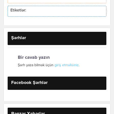
Etiketlər:
Şərhlər
Bir cavab yazın
Şərh yaza bilmək üçün
giriş etməlisiniz
.
Facebook Şərhlər
Bənzər Xəbərlər