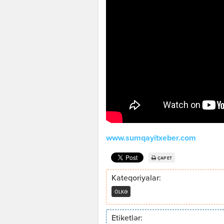
www.sumqayitxeber.com
ÇAP ET
Kateqoriyalar:
ÖLKƏ
Etiketlər: