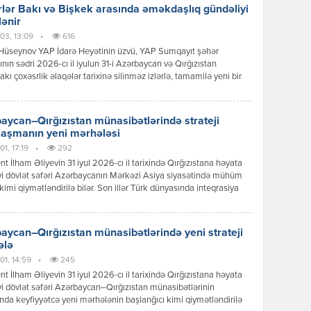
lər Bakı və Bişkek arasında əməkdaşlıq gündəliyi
lənir
03, 13:09
•
616
Hüseynov YAP İdarə Heyətinin üzvü, YAP Sumqayıt şəhər
tının sədri 2026-cı il iyulun 31-i Azərbaycan və Qırğızıstan
akı çoxəsrlik əlaqələr tarixinə silinməz izlərlə, tamamilə yeni bir
 mərhələsinin başlanğıcı kimi əbədi olaraq həkk olundu.
can Respublikasının Prezidenti İlham Əliyevin Qırğız
ikasına reallaşdırdığı bu tarixi səfər sadəcə diplomatik protokol
aycan–Qırğızıstan münasibətlərində strateji
ının icrası deyildi; bu, ortaq köklərə, […]
laşmanın yeni mərhələsi
1, 17:19
•
292
nt İlham Əliyevin 31 iyul 2026-cı il tarixində Qırğızıstana həyata
yi dövlət səfəri Azərbaycanın Mərkəzi Asiya siyasətində mühüm
kimi qiymətləndirilə bilər. Son illər Türk dünyasında inteqrasiya
ərinin sürətlənməsi fonunda Bakı ilə Bişkek arasında
ətlər də yeni məzmun qazanır. Dövlət başçılarının görüşü zamanı
 mesajlar və əldə olunan razılaşmalar göstərir ki, iki ölkə siyasi
aycan–Qırğızıstan münasibətlərində yeni strateji
 […]
ələ
01, 14:59
•
245
nt İlham Əliyevin 31 iyul 2026-cı il tarixində Qırğızıstana həyata
yi dövlət səfəri Azərbaycan–Qırğızıstan münasibətlərinin
ında keyfiyyətcə yeni mərhələnin başlanğıcı kimi qiymətləndirilə