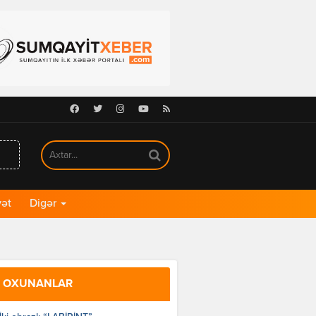
Facebook
Twitter
Instagram
Youtube
RSS
ət
Digər
 OXUNANLAR