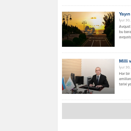
bilər. 
sənədlə
tərəflə
Yayın
müttəfi
İyul 30,
“Müttəf
Avqust 
bu barə
avqustd
yerlərd
miqdarı
günləri
Milli 
İyul 30,
Hər bir
amillər
tarixi 
ki, Azə
vasitəs
mübariz