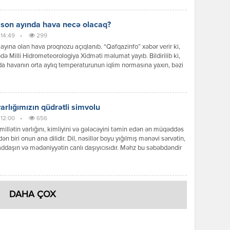
Səfər çərçivəsində keçirilən yüksək səviyyəli görüşlər, imzalanan
r, qəbul edilən qərarlar və verilən siyasi mesajlar göstərir ki,
r əməkdaşlığı ənənəvi dostluq münasibətlərindən strateji
 son ayında hava necə olacaq?
qlik səviyyəsinə yüksəltmək əzmindədir. Prezident İlham Əliyevin
 14:49
•
299
iqlik münasibətləri […]
ayına olan hava proqnozu açıqlanıb. “Qafqazinfo” xəbər verir ki,
də Milli Hidrometeorologiya Xidməti məlumat yayıb. Bildirilib ki,
a havanın orta aylıq temperaturunun iqlim normasına yaxın, bəzi
ə isə bir qədər yüksək olacağı gözlənilir. Aylıq yağıntının
nın əsasən iqlim normasına yaxın olacağı ehtimal olunur. Ayın ilk
ndə ölkə ərazisində əksər rayonlarda əsasən yağmursuz hava […]
varlığımızın qüdrətli simvolu
 12:00
•
656
 millətin varlığını, kimliyini və gələcəyini təmin edən ən müqəddəs
dən biri onun ana dilidir. Dil, nəsillər boyu yığılmış mənəvi sərvətin,
yaddaşın və mədəniyyətin canlı daşıyıcısıdır. Məhz bu səbəbdəndir
rbaycan xalqı üçün dil məsələsi heç vaxt sadəcə bir ünsiyyət
i olmamış, əksinə, müstəqillik və milli özünüdərk uğrunda aparılan
ənin əsas cəbhələrindən birinə […]
DAHA ÇOX