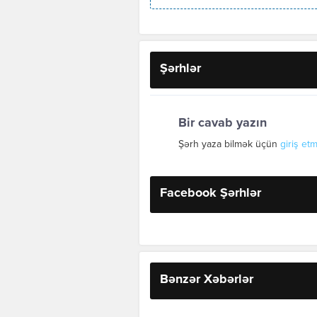
Şərhlər
Bir cavab yazın
Şərh yaza bilmək üçün
giriş etm
Facebook Şərhlər
Bənzər Xəbərlər