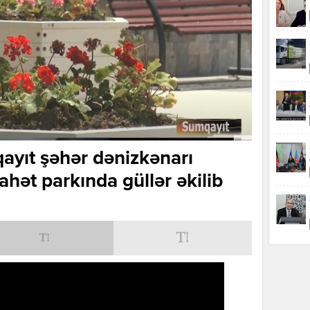
ayıt şəhər dənizkənarı
ahət parkında güllər əkilib