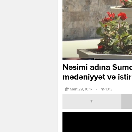
Nəsimi adına Sumq
mədəniyyət və istir
Mart 29, 10:17
•
1013