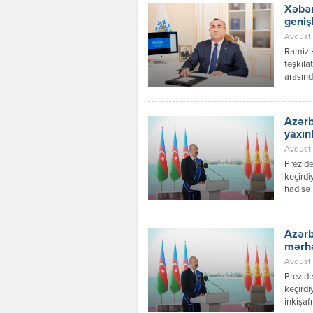
Xəbər
geniş
Avqust 
Ramiz 
təşkila
arasınd
inkişaf
Azərbay
Respubl
Azərb
qaydalar
yaxın
Avqust 0
Prezide
keçirdi
hadisə 
prosesl
münasib
verilən
Azərb
dialoqu
mərh
Avqust 
Prezide
keçirdi
inkişaf