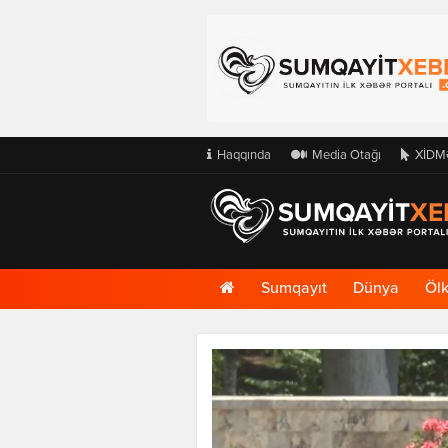
Haqqında
Media Otağı
XİDM
Ana
Sumqayıt
Dünya
Öl
Səhifə