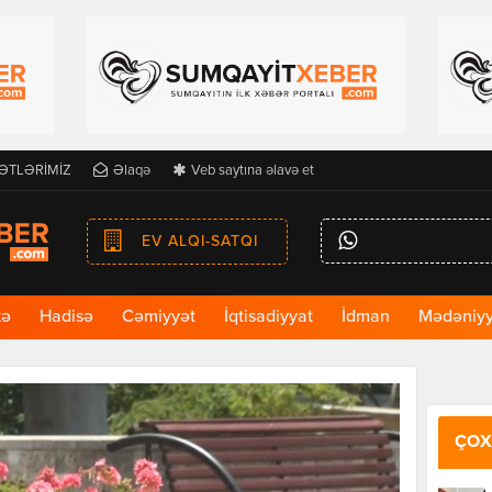
ƏTLƏRİMİZ
Əlaqə
Veb saytına əlavə et
EV ALQI-SATQI
kə
Hadisə
Cəmiyyət
İqtisadiyyat
İdman
Mədəniyy
ÇOX