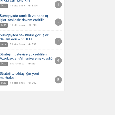
İki obrazlı “LABİRİNT”
4 həftə öncə
3374
ÖLKƏ
Sumqayıtda təmizlik və abadlıq
işləri fasiləsiz davam etdirilir
3 həftə öncə
990
ÖLKƏ
Sumqayıtda sakinlərlə görüşlər
davam edir – VİDEO
3 həftə öncə
832
ÖLKƏ
Strateji müstəviyə yüksəldilən
Azərbaycan-Almaniya əməkdaşlığı
1 həftə öncə
815
ÖLKƏ
Strateji tərəfdaşlığın yeni
mərhələsi
4 həftə öncə
802
ÖLKƏ