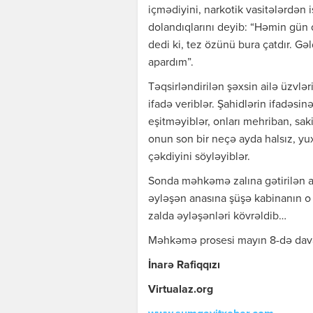
içmədiyini, narkotik vasitələrdən 
dolandıqlarını deyib: “Həmin gün 
dedi ki, tez özünü bura çatdır. G
apardım”.
Təqsirləndirilən şəxsin ailə üzvlər
ifadə veriblər. Şahidlərin ifadəsinə
eşitməyiblər, onları mehriban, saki
onun son bir neçə ayda halsız, yu
çəkdiyini söyləyiblər.
Sonda məhkəmə zalına gətirilən 
əyləşən anasına şüşə kabinanın o 
zalda əyləşənləri kövrəldib…
Məhkəmə prosesi mayın 8-də da
İnarə Rafiqqızı
Virtualaz.org