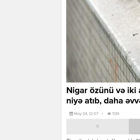
Nigar özünü və iki 
niyə atıb, daha əvv
May 04, 12:07
•
1139