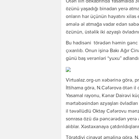
Ötən ilin dekabrında Yasamalda 30 
özünü yaşadığı binadan yerə atmas
onların hər üçünün həyatını xila
əmələ əl atmağa vadar edən səbəblə
özünün, üstəlik iki azyaşlı övlad
Bu hadisəni törədən həmin gənc q
çıxarılıb. Onun işinə Bakı Ağır C
günü baş verənləri “yuxu” adlandırı
Virtualaz.org-un xəbərinə görə, pr
İttihama görə, N.Cəfərova ötən il
Yasamal rayonu, Kənar Dairəvi küç
mərtəbəsindən azyaşları övladları
il təvəllüdlü Oktay Cəfərovu mənz
sonrasa özü də pəncərədən yerə atı
alıblar. Xəstəxanaya çatdırıldıqla
Törətdiyi cinayət əməlinə görə, N