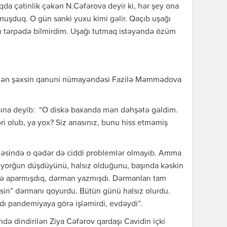
qda çətinlik çəkən N.Cəfərova deyir ki, hər şey ona
ymuşduq. O gün sanki yuxu kimi gəlir. Qaçıb uşağı
mı tərpədə bilmirdim. Uşağı tutmaq istəyəndə özüm
rilən şəxsin qanuni nümayəndəsi Fazilə Məmmədova
asına deyib: “O diskə baxanda mən dəhşətə gəldim.
ləri olub, ya yox? Siz anasınız, bunu hiss etməmiş
ləsində o qədər də ciddi problemlər olmayıb. Amma
ə yorğun düşdüyünü, halsız olduğunu, başında kəskin
imə aparmışdıq, dərman yazmışdı. Dərmanları tam
qlisin” dərmanı qoyurdu. Bütün günü halsız olurdu.
rdı pandemiyaya görə işləmirdi, evdəydi”.
ə dindirilən Ziya Cəfərov qardaşı Cavidin içki