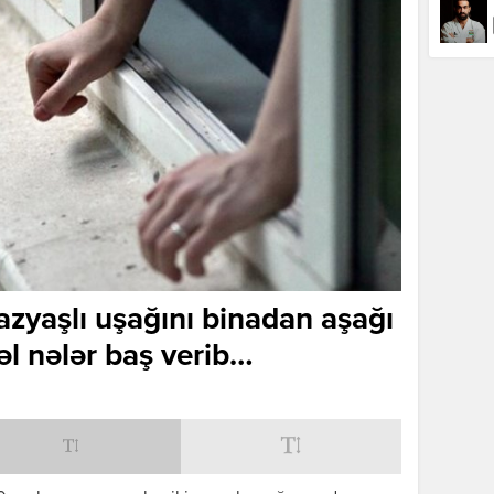
azyaşlı uşağını binadan aşağı
əl nələr baş verib…