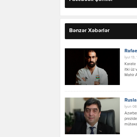
Bənzər Xəbərlər
Rafae
İyul 13,
Karate 
itki üz
Mahir A
Rusla
İyun 08
Azərba
prezide
mütəxəs
qeydə a
müdaxil