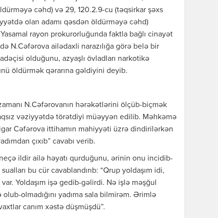
öldürməyə cəhd) və 29, 120.2.9-cu (təqsirkar şəxs
iyyətdə olan adamı qəsdən öldürməyə cəhd)
b, Yasamal rayon prokurorluğunda faktla bağlı cinayət
ində N.Cəfərova ailədaxli narazılığa görə belə bir
ifadəçisi olduğunu, azyaşlı övladları narkotikə
nü öldürmək qərarına gəldiyini deyib.
ı zamanı N.Cəfərovanın hərəkətlərini ölçüb-biçmək
laqsız vəziyyətdə törətdiyi müəyyən edilib. Məhkəmə
igar Cəfərova ittihamın mahiyyəti üzrə dindirilərkən
yadımdan çıxıb” cavabı verib.
eçə ildir ailə həyatı qurduğunu, ərinin onu incidib-
sualları bu cür cavablandırıb: “Qrup yoldaşım idi,
var. Yoldaşım işə gedib-gəlirdi. Nə işlə məşğul
 olub-olmadığını yadıma sala bilmirəm. Ərimlə
 vaxtlar canım xəstə düşmüşdü”.