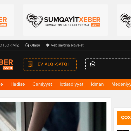
ƏTLƏRİMİZ
Əlaqə
Veb saytına əlavə et
EV ALQI-SATQI
kə
Hadisə
Cəmiyyət
İqtisadiyyat
İdman
Mədəniyy
ÇOX