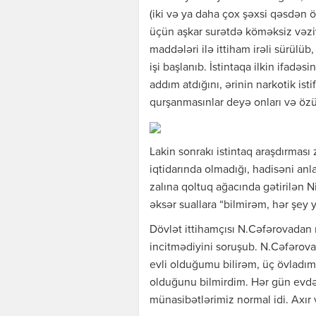
(iki və ya daha çox şəxsi qəsdən 
üçün aşkar surətdə köməksiz vəz
maddələri ilə ittiham irəli sürülü
işi başlanıb. İstintaqa ilkin ifadəs
addım atdığını, ərinin narkotik ist
qurşanmasınlar deyə onları və özü
Lakin sonrakı istintaq araşdırmas
iqtidarında olmadığı, hadisəni an
zalına qoltuq ağacında gətirilən N
əksər suallara “bilmirəm, hər şey 
Dövlət ittihamçısı N.Cəfərovadan n
incitmədiyini soruşub. N.Cəfərova 
evli olduğumu bilirəm, üç övladım 
olduğunu bilmirdim. Hər gün evdə
münasibətlərimiz normal idi. Axır