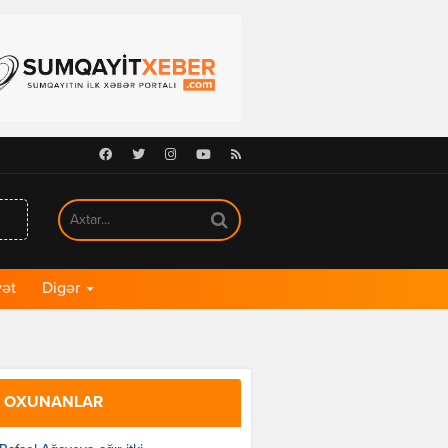
Facebook
Twitter
Instagram
Youtube
RSS
ət
Digər
 OXUNANLAR