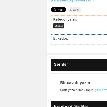
www.sumqayitxeber.com
ÇAP ET
Kateqoriyalar:
YAŞAM
Etiketlər:
Şərhlər
Bir cavab yazın
Şərh yaza bilmək üçün
giriş etm
Facebook Şərhlər