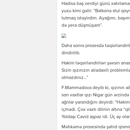
Hadisə baş verdiyi günü xatırlama
yuxu kimi gəlir: “Balkona stul qo
tutmaq istəyirdim. Ayağımı, başı
də yerə düşmüşəm”.
Daha sonra prosesdə təqsirləndi
dindirilib.
Hakim təqsirləndirilən şəxsin an
Sizin qızınızın ailədaxili problem
olmazdınız…”
F.Məmmədova deyib ki, qızının ai
son vaxtlar qızı Nigar gün ərzind
ağrılar yarandığını deyirdi: “Hək
içmədi. Çox vaxtı dilinin altına “
Yoldaşı Cavid aşpaz idi. Üç ay ola
Məhkəmə prosesində şahid qismind