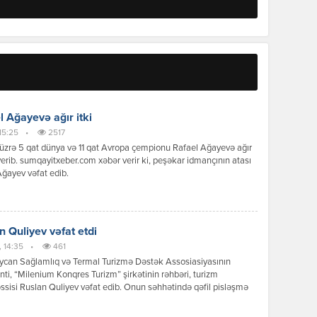
l Ağayevə ağır itki
 15:25
•
2517
üzrə 5 qat dünya və 11 qat Avropa çempionu Rafael Ağayevə ağır
 verib. sumqayitxeber.com xəbər verir ki, peşəkar idmançının atası
ğayev vəfat edib.
n Quliyev vəfat etdi
, 14:35
•
461
ycan Sağlamlıq və Termal Turizmə Dəstək Assosiasiyasının
nti, “Milenium Konqres Turizm” şirkətinin rəhbəri, turizm
sisi Ruslan Quliyev vəfat edib. Onun səhhətində qəfil pisləşmə
lınıb və tibbi yardım üçün xəstəxanaya aparılıb. Lakin həkimlərin
əsinə baxmayaraq, 53 yaşlı R.Quliyevin həyatını xilas etmək