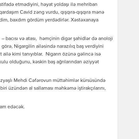
istifadə etmədiyini, həyat yoldaşı ilə mehriban
qardaşım Cavid zəng vurdu, qışqıra-qışqıra mənə
əldim, baxdım gördüm yerdədirlər. Xəstəxanaya
i – bacısı və atası, həmçinin digər şahidlər də anoloji
 görə, Nigargilin ailəsində narazılıq baş verdiyini
t ailə kimi tanıyıblar. Nigarın özünə gəlincə isə
xulu olduğunu, kəskin baş ağrılarından əziyyət
azyaşlı Mehdi Cəfərovun müttəhimlər kürsüsündə
biri üzündən al sallaması məhkəmə iştirakçılarını,
vam edəcək.