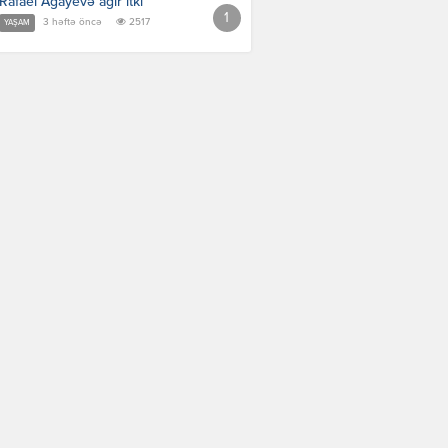
Rafael Ağayevə ağır itki
3 həftə öncə
2517
YAŞAM