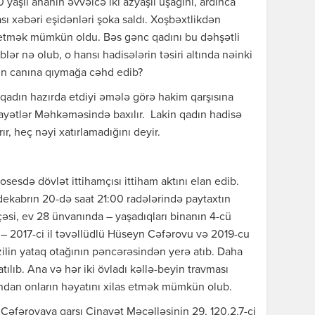
yaşlı ananın əvvəlcə iki azyaşlı uşağını, ardınca
ı xəbəri eşidənləri şoka saldı. Xoşbəxtlikdən
s etmək mümkün oldu. Bəs gənc qadını bu dəhşətli
r nə olub, o hansı hadisələrin təsiri altında nəinki
ının canına qıymağa cəhd edib?
adın hazırda etdiyi əmələ görə hakim qarşısına
inayətlər Məhkəməsində baxılır. Lakin qadın hadisə
r, heç nəyi xatırlamadığını deyir.
osesdə dövlət ittihamçısı ittiham aktını elan edib.
 dekabrın 20-də saat 21:00 radələrində paytaxtın
əsi, ev 28 ünvanında – yaşadıqları binanın 4-cü
 – 2017-ci il təvəllüdlü Hüseyn Cəfərovu və 2019-cu
ilin yataq otağının pəncərəsindən yerə atıb. Daha
lıb. Ana və hər iki övladı kəllə-beyin travması
rından onların həyatını xilas etmək mümkün olub.
.Cəfərovaya qarşı Cinayət Məcəlləsinin 29, 120.2.7-ci