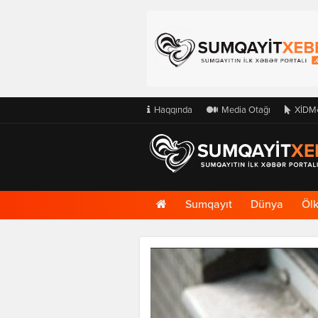
Haqqında
Media Otağı
XİDM
Ana
Sumqayıt
Dünya
Öl
Səhifə