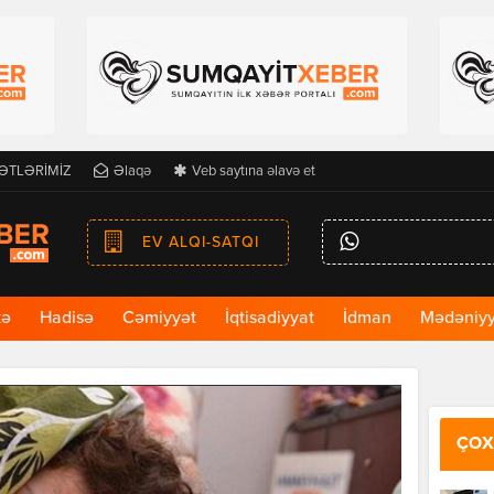
ƏTLƏRİMİZ
Əlaqə
Veb saytına əlavə et
EV ALQI-SATQI
kə
Hadisə
Cəmiyyət
İqtisadiyyat
İdman
Mədəniyy
ÇOX