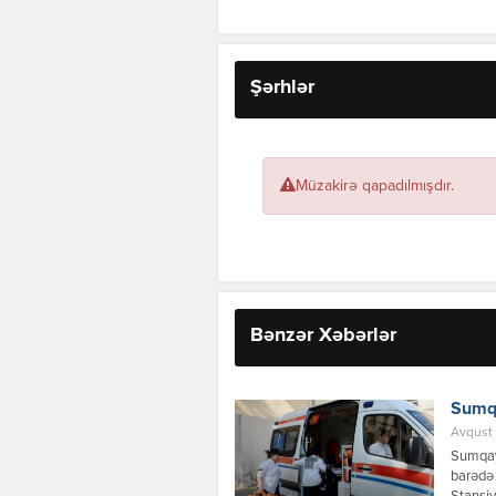
Şərhlər
Müzakirə qapadılmışdır.
Bənzər Xəbərlər
Sumqa
Avqust 
Sumqayı
barədə 