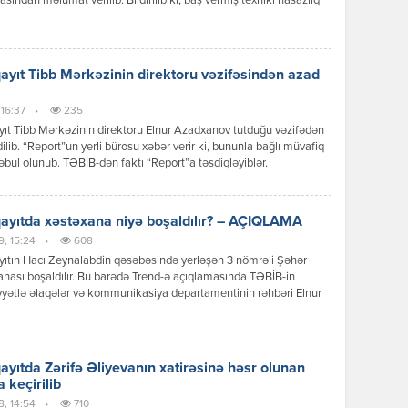
asından məlumat verilib. Bildirilib ki, baş vermiş texniki nasazlıq
qədar Sumqayıt Təcili və Təxirəsalınmaz Tibbi Yardım Stansiyasının
ısa nömrəsinə zənglərdə çətinlik müşahidə olunur. Problem
qaldırılanadək təcili tibbi yardıma müraciət etmək üçün aşağıdakı
rlə əlaqə saxlamaq […]
yıt Tibb Mərkəzinin direktoru vəzifəsindən azad
 16:37
•
235
t Tibb Mərkəzinin direktoru Elnur Azadxanov tutduğu vəzifədən
ilib. “Report”un yerli bürosu xəbər verir ki, bununla bağlı müvafiq
əbul olunub. TƏBİB-dən faktı “Report”a təsdiqləyiblər.
yıtda xəstəxana niyə boşaldılır? – AÇIQLAMA
9, 15:24
•
608
ıtın Hacı Zeynalabdin qəsəbəsində yerləşən 3 nömrəli Şəhər
nası boşaldılır. Bu barədə Trend-ə açıqlamasında TƏBİB-in
yyətlə əlaqələr və kommunikasiya departamentinin rəhbəri Elnur
oğlu məlumat verib. Onun sözlərinə görə, xəstəxananın
lmasının səbəbi binanın qəzalı vəziyyətdə olmasıdır: “Sumqayıt
in Hacı Zeynalabdin qəsəbəsində yerləşən, 1916-cı ildə inşa
 tarixi tikilinin bir sıra konstruktiv elementlərində uzunmüddətli
yıtda Zərifə Əliyevanın xatirəsinə həsr olunan
r nəticəsində aşınma […]
 keçirilib
8, 14:54
•
710