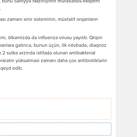
ki, bunu Səhiyyə Nazirliyinin mütəxəssis-eksperti
.
ası zamanı sinir sisteminin, müxtəlif orqanların
i, ölkəmizdə də influenza virusu yayılıb. Qripin
manlara gəlincə, bunun üçün, ilk növbədə, diaqnoz
k 2 sutka ərzində istifadə olunan antibakterial
hərarətin yüksəlməsi zamanı daha çox antibiotiklərin
 qeyd edib.