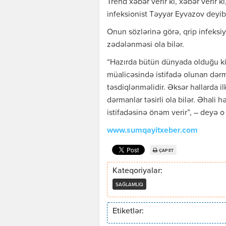
Trend xəbər verir ki, xəbər verir 
infeksionist Təyyar Eyvazov deyib
Onun sözlərinə görə, qrip infeksiy
zədələnməsi ola bilər.
“Hazırda bütün dünyada olduğu kim
müalicəsində istifadə olunan dər
təsdiqlənməlidir. Əksər hallarda il
dərmanlar təsirli ola bilər. Əhali 
istifadəsinə önəm verir”, – deyə o
www.sumqayitxeber.com
ÇAP ET
Kateqoriyalar:
SAĞLAMLIQ
Etiketlər: