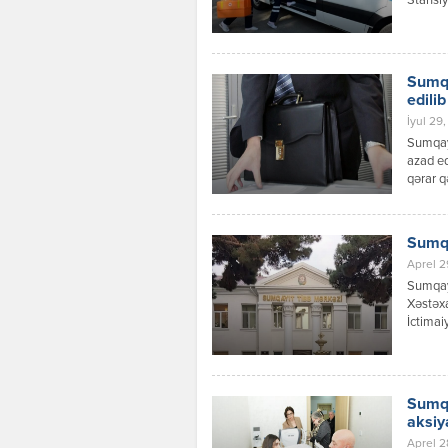
Stansiy
ilə əla
“103” q
aradan 
nömrələ
Sumqa
edilib
İyul 29,
Sumqayı
azad ed
qərar q
Sumqa
Aprel 2
Sumqay
Xəstəxa
İctimai
Hidayət
boşaldı
şəhərin
olunmuş
Sumqa
istisma
aksiya
Aprel 2