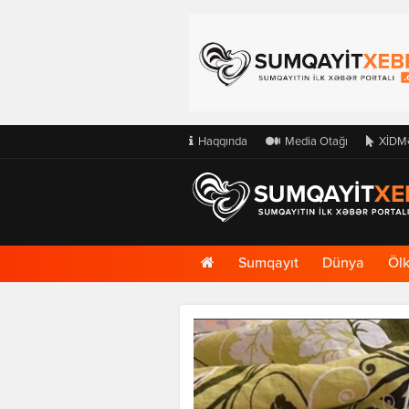
Haqqında
Media Otağı
XİDM
Ana
Sumqayıt
Dünya
Öl
Səhifə