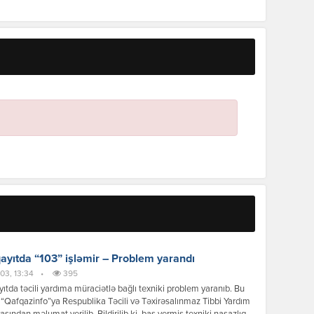
yıtda “103” işləmir – Problem yarandı
03, 13:34
•
395
tda təcili yardıma müraciətlə bağlı texniki problem yaranıb. Bu
“Qafqazinfo”ya Respublika Təcili və Təxirəsalınmaz Tibbi Yardım