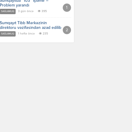
Sumqayıtda “103” işləmir –
Problem yarandı
3 gün öncə
395
SAĞLAMLIQ
Sumqayıt Tibb Mərkəzinin
direktoru vəzifəsindən azad edilib
1 həftə öncə
235
SAĞLAMLIQ