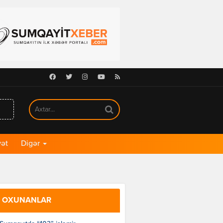
Facebook
Twitter
Instagram
Youtube
RSS
ət
Digər
 OXUNANLAR