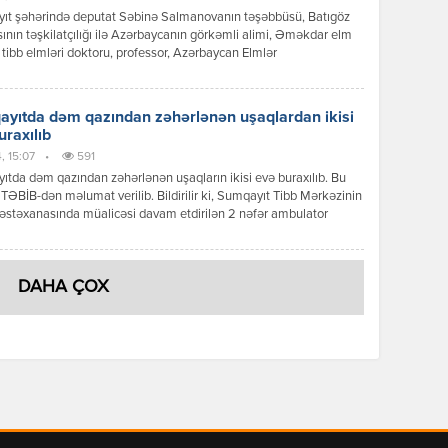
ıt şəhərində deputat Səbinə Salmanovanın təşəbbüsü, Batıgöz
sının təşkilatçılığı ilə Azərbaycanın görkəmli alimi, Əməkdar elm
 tibb elmləri doktoru, professor, Azərbaycan Elmlər
yasının həqiqi üzvü Zərifə xanım Əliyevanın 103 illiyinə həsr
 şəhid ailələri, qazilər, müharibə iştirakçıları və aztəminatlı ailələr
z müayinəsi təşkil edilib. Toplantıda əvvəlcə Azərbaycan xalqının
yıtda dəm qazından zəhərlənən uşaqlardan ikisi
li Lideri Heydər Əliyev, görkəmli oftalmoloq-alim, […]
uraxılıb
, 15:07
•
591
tda dəm qazından zəhərlənən uşaqların ikisi evə buraxılıb. Bu
TƏBİB-dən məlumat verilib. Bildirilir ki, Sumqayıt Tibb Mərkəzinin
stəxanasında müalicəsi davam etdirilən 2 nəfər ambulator
 üçün evə buraxılıb: “Respublika Pediatriya Mərkəzinin
dəki Ə.F.Qarayev adına Uşaq Klinik Xəstəxanasında müalicəsi
tdirilən və meninqoensofalit diaqnozu təyin edilən 1 nəfərin
DAHA ÇOX
i isə ağır stabil olaraq qalır”. […]