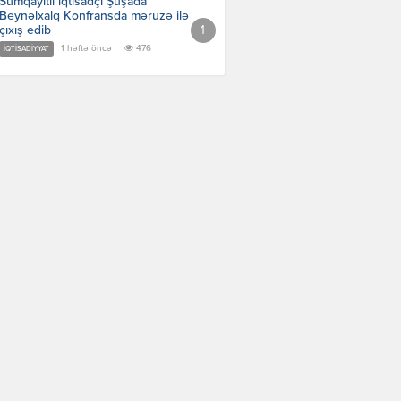
Sumqayıtlı iqtisadçı Şuşada
Beynəlxalq Konfransda məruzə ilə
çıxış edib
1 həftə öncə
476
İQTISADIYYAT