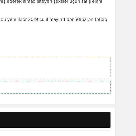
niş edərək almaq istəyən şəxslər üçün satış elanı
bu yeniliklər 2019-cu il mayın 1-dən etibarən tətbiq