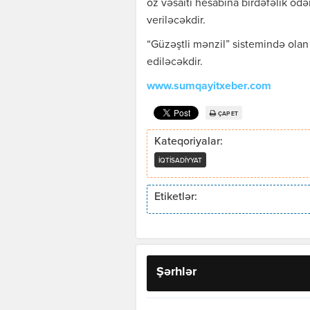
öz vəsaiti hesabına birdəfəlik ödə
veriləcəkdir.
“Güzəştli mənzil” sistemində olan 
ediləcəkdir.
www.sumqayitxeber.com
ÇAP ET
Kateqoriyalar:
İQTISADIYYAT
Etiketlər:
Şərhlər