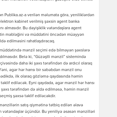
ən Publika.az-a verilən məlumata görə, yeniliklərdən
elektron kabinet verilmiş şəxsin agent banka
ını almasıdır. Bu dəyişiklik vətəndaşlara agent
ditin məbləğini və müddətini öncədən müəyyən
də edilməsini rahatlaşdıracaq.
şı müddətində mənzil seçimi edə bilməyən şəxslərə
ılmasıdır. Belə ki, “Güzəştli mənzil” sistemində
çivəsində daha iki şəxs tərəfindən də ardıcıl olaraq
Yəni, əgər hər hansı bir səbəbdən mənzil onu
mədikdə, ilk olaraq gözləmə qaydasında həmin
 təklif ediləcək. Eyni qaydada, əgər mənzil hər hansı
ş şəxs tərəfindən də əldə edilməsə, həmin mənzil
eçmiş şəxsə təklif ediləcəkdir.
mənzillərin satış qiymətinə tətbiq edilən əlavə
 vətəndaşlar üçündür. Bu yeniliyə əsasən mənzilləri