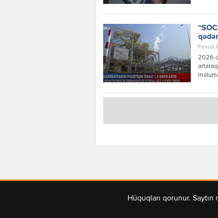
Xatırla
Xidməti
Bununla
“SOCA
qədər
Fevral 1
2026-cı
artaraq
məlumat
edib. X
min ton
Parkın
Hüquqları qorunur. Saytın 