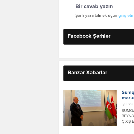
Bir cavab yazın
Şərh yaza bilmək üçün
giriş etm
Facebook Şərhlər
Bənzər Xəbərlər
Sumqa
məruz
İyul 29,
SUMQA
BEYNƏ
ÇIXIŞ 
şəhərim
çevrilm