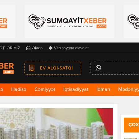
ƏTLƏRİMİZ
Əlaqə
Veb saytına əlavə et
EV ALQI-SATQI
kə
Hadisə
Cəmiyyət
İqtisadiyyat
İdman
Mədəniyy
ÇOX