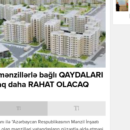
 mənzillərlə bağlı QAYDALARI
maq daha RAHAT OLACAQ
anı ilə “Azərbaycan Respublikasının Mənzil İnşaatı
olan mənzilləri vətəndaşların güzəştlə əldə etməsi