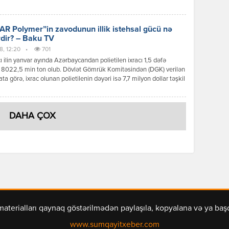
daq ki, İqtisadiyyat Nazirliyi yanında Əmlak Məsələləri Dövlət
 “Sumqayıt Tekstil”i 2023-cü ilin avqust ayında özəlləşdirib.
 bağlı elan edilmiş […]
R Polymer”in zavodunun illik istehsal gücü nə
dir? – Baku TV
8, 12:20
•
701
 ilin yanvar ayında Azərbaycandan polietilen ixracı 1,5 dəfə
 8022,5 min ton olub. Dövlət Gömrük Komitəsindən (DGK) verilən
a görə, ixrac olunan polietilenin dəyəri isə 7,7 milyon dollar təşkil
atırladaq ki, 2025-ci ilin eyni dövründə 6,1 milyon dollarlıq 5329,7
 polietilen ixrac olunub. Qeyd edək ki, Sumqayıt Kimya Sənaye
da “SOCAR Polymer” […]
DAHA ÇOX
materialları qaynaq göstərilmədən paylaşıla, kopyalana və ya ba
www.sumqayitxeber.com