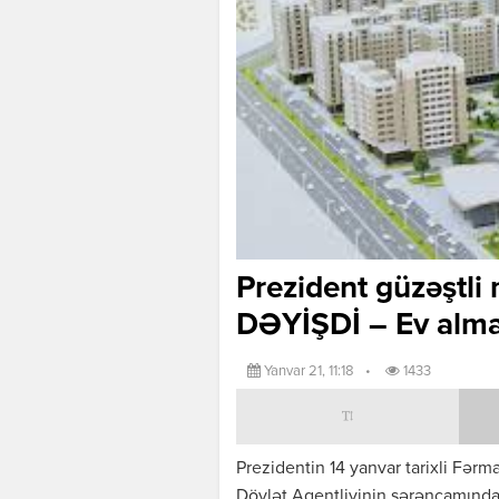
Prezident güzəştli
DƏYİŞDİ – Ev al
Yanvar 21, 11:18
•
1433
Prezidentin 14 yanvar tarixli Fərm
Dövlət Agentliyinin sərəncamında 