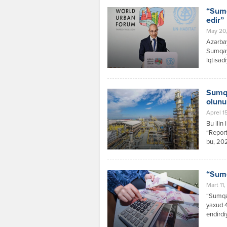
Beynəlx
“Sumq
İtaliya
edir”
Qazaxs
May 20,
Azərbay
Sumqayı
İqtisad
iqtisad
mühüm y
priorit
Sumqa
ərazilər
olunu
Aprel 15
Bu ilin
“Report
bu, 202
nə 27,7
gübrəs
Karbami
“Sumq
istifadə
Mart 11,
“Sumqa
yaxud 4
endirdi
Dövlət 