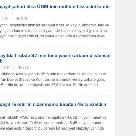
alq Elmi Tədqiqatlar Konfransı keçirilmişdir. Konfransda ABŞ,
ayıt şəhəri ölkə ÜDM-inin mühüm hissəsini təmin
, Türkiyə, Səudiyyə Ərəbistanı, Polşa, Albaniya, Rusiya,
tandan və Azərbaycanın müxtəlif […]
 11:10
•
545
can Respublikasının iqtisadiyyat naziri Mikayıl Cabbarov Bakı və
t şəhərlərinin ölkə iqtisadiyyatında xüsusi rol oynadığını bildirib.
iyyat naziri qeyd edib ki, bu şəhərlər birlikdə Azərbaycanın əsas
i mərkəzini formalaşdırır və ölkənin urban inkişaf strategiyalarında
er tutur. Nazirin sözlərinə görə, Azərbaycanın əsas
etlərindən biri şəhərlərin dayanıqlı inkişafı və azad olunmuş
yıtda I rübdə 87 min tona yaxın karbamid istehsal
in bərpasıdır. O vurğulayıb ki, […]
b
, 10:17
•
582
 I rübündə Azərbaycanda 85,6 min ton karbamid istehsal olunub.
”un Dövlət Statistika Komitəsinə istinadən verdiyi xəbərə görə,
5-ci ilin üç ayı ilə müqayisədə 37,6 % azdır. Bu ilin aprelin 1-
 min ton hazır məhsul qalığı yaranıb. Xatırladaq ki, karbamid (azot
i) Sumqayıt Kimya Sənaye Parkının ərazisindəki “SOCAR
d” zavodunda istehsal edilir. Zavod 2019-cu il yanvarın 16-da
ayıt Tekstil”in nizamnamə kapitalı 46 % azaldılır
yə verilib, il […]
 11:28
•
559
yıt Tekstil” MMC nizamnamə kapitalını 4,662 milyon manat və
6,1 % azaldılaraq 10,112 milyon manatdan 5,45 milyon manata
yini elan edib. “Report” bu barədə İqtisadiyyat Nazirliyi yanında
Vergi Xidmətinin “Vergilər” qəzetinə istinadən xəbər verir.