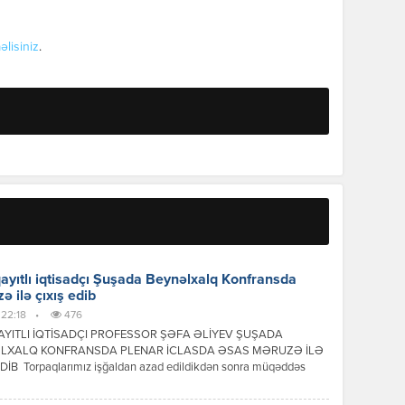
əlisiniz
.
yıtlı iqtisadçı Şuşada Beynəlxalq Konfransda
ə ilə çıxış edib
 22:18
•
476
YITLI İQTİSADÇI PROFESSOR ŞƏFA ƏLİYEV ŞUŞADA
LXALQ KONFRANSDA PLENAR İCLASDA ƏSAS MƏRUZƏ İLƏ
EDİB Torpaqlarımız işğaldan azad edildikdən sonra müqəddəs
iz Şuşa Beynəlxalq forumların və tədbirlərin mərkəzinə
işdir. 23 iyul 2026-cı ildə Şuşa şəhərində Azərbaycan 4-cü