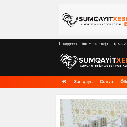
Haqqında
Media Otağı
XİDM
Ana
Sumqayıt
Dünya
Öl
Səhifə