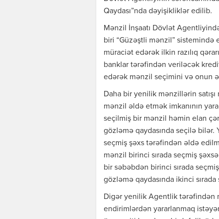
Qaydası”nda dəyişikliklər edilib.
Mənzil İnşaatı Dövlət Agentliyind
biri “Güzəştli mənzil” sistemində 
müraciət edərək ilkin razılıq qərar
banklar tərəfindən veriləcək kre
edərək mənzil seçimini və onun əl
Daha bir yenilik mənzillərin satı
mənzil əldə etmək imkanının yarad
seçilmiş bir mənzil həmin elan çər
gözləmə qaydasında seçilə bilər. 
seçmiş şəxs tərəfindən əldə edil
mənzil birinci sırada seçmiş şəxsə
bir səbəbdən birinci sırada seçmi
gözləmə qaydasında ikinci sırada s
Digər yenilik Agentlik tərəfindən 
endirimlərdən yararlanmaq istəyən