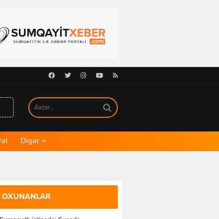
Facebook
Twitter
Instagram
Youtube
RSS
ət
Digər
 OXUNANLAR