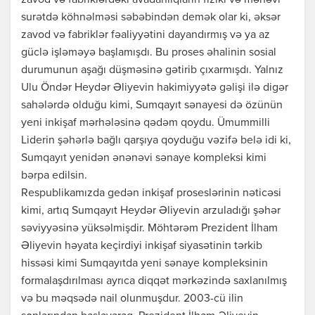
zavod və fabriklərdəki avadanlıqların fiziki və mənəvi
surətdə köhnəlməsi səbəbindən demək olar ki, əksər
zavod və fabriklər fəaliyyətini dayandırmış və ya az
güclə işləməyə başlamışdı. Bu proses əhalinin sosial
durumunun aşağı düşməsinə gətirib çıxarmışdı. Yalnız
Ulu Öndər Heydər Əliyevin hakimiyyətə gəlişi ilə digər
sahələrdə olduğu kimi, Sumqayıt sənayesi də özünün
yeni inkişaf mərhələsinə qədəm qoydu. Ümummilli
Liderin şəhərlə bağlı qarşıya qoyduğu vəzifə belə idi ki,
Sumqayıt yenidən ənənəvi sənaye kompleksi kimi
bərpa edilsin.
Respublikamızda gedən inkişaf proseslərinin nəticəsi
kimi, artıq Sumqayıt Heydər Əliyevin arzuladığı şəhər
səviyyəsinə yüksəlmişdir. Möhtərəm Prezident İlham
Əliyevin həyata keçirdiyi inkişaf siyasətinin tərkib
hissəsi kimi Sumqayıtda yeni sənaye kompleksinin
formalaşdırılması ayrıca diqqət mərkəzində saxlanılmış
və bu məqsədə nail olunmuşdur. 2003-cü ilin