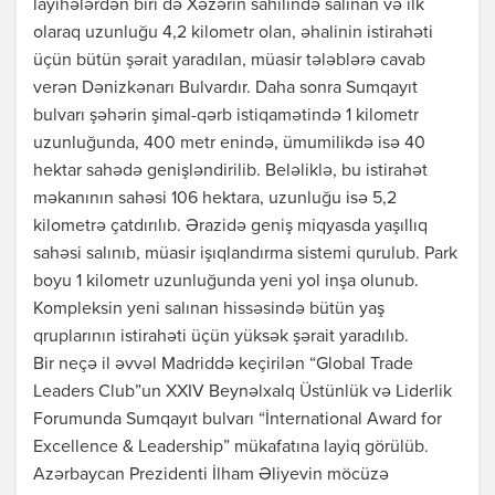
layihələrdən biri də Xəzərin sahilində salınan və ilk
olaraq uzunluğu 4,2 kilometr olan, əhalinin istirahəti
üçün bütün şərait yaradılan, müasir tələblərə cavab
verən Dənizkənarı Bulvardır. Daha sonra Sumqayıt
bulvarı şəhərin şimal-qərb istiqamətində 1 kilometr
uzunluğunda, 400 metr enində, ümumilikdə isə 40
hektar sahədə genişləndirilib. Beləliklə, bu istirahət
məkanının sahəsi 106 hektara, uzunluğu isə 5,2
kilometrə çatdırılıb. Ərazidə geniş miqyasda yaşıllıq
sahəsi salınıb, müasir işıqlandırma sistemi qurulub. Park
boyu 1 kilometr uzunluğunda yeni yol inşa olunub.
Kompleksin yeni salınan hissəsində bütün yaş
qruplarının istirahəti üçün yüksək şərait yaradılıb.
Bir neçə il əvvəl Madriddə keçirilən “Global Trade
Leaders Club”un XXIV Beynəlxalq Üstünlük və Liderlik
Forumunda Sumqayıt bulvarı “İnternational Award for
Excellence & Leadership” mükafatına layiq görülüb.
Azərbaycan Prezidenti İlham Əliyevin möcüzə