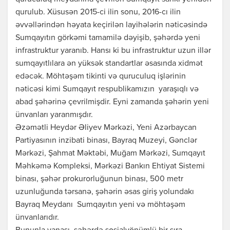
qurulub. Xüsusən 2015-ci ilin sonu, 2016-cı ilin
əvvəllərindən həyata keçirilən layihələrin nəticəsində
Sumqayıtın görkəmi tamamilə dəyişib, şəhərdə yeni
infrastruktur yaranıb. Hansı ki bu infrastruktur uzun illər
sumqayıtlılara ən yüksək standartlar əsasında xidmət
edəcək. Möhtəşəm tikinti və quruculuq işlərinin
nəticəsi kimi Sumqayıt respublikamızın yaraşıqlı və
abad şəhərinə çevrilmişdir. Eyni zamanda şəhərin yeni
ünvanları yaranmışdır.
Əzəmətli Heydər Əliyev Mərkəzi, Yeni Azərbaycan
Partiyasının inzibati binası, Bayraq Muzeyi, Gənclər
Mərkəzi, Şahmat Məktəbi, Muğam Mərkəzi, Sumqayıt
Məhkəmə Kompleksi, Mərkəzi Bankın Ehtiyat Sistemi
binası, şəhər prokurorluğunun binası, 500 metr
uzunluğunda tərsanə, şəhərin əsas giriş yolundakı
Bayraq Meydanı Sumqayıtın yeni və möhtəşəm
ünvanlarıdır.