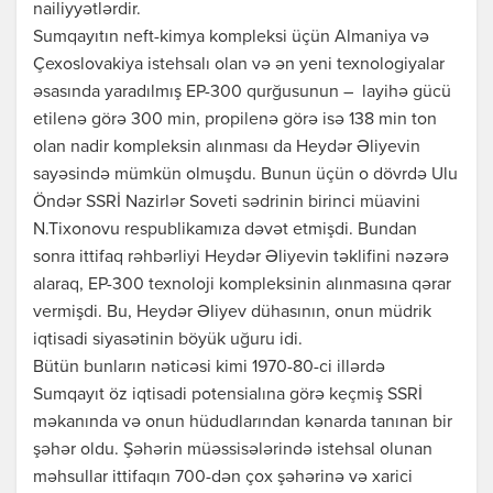
nailiyyətlərdir.
Sumqayıtın neft-kimya kompleksi üçün Almaniya və
Çexoslovakiya istehsalı olan və ən yeni texnologiyalar
əsasında yaradılmış EP-300 qurğusunun – layihə gücü
etilenə görə 300 min, propilenə görə isə 138 min ton
olan nadir kompleksin alınması da Heydər Əliyevin
sayəsində mümkün olmuşdu. Bunun üçün o dövrdə Ulu
Öndər SSRİ Nazirlər Soveti sədrinin birinci müavini
N.Tixonovu respublikamıza dəvət etmişdi. Bundan
sonra ittifaq rəhbərliyi Heydər Əliyevin təklifini nəzərə
alaraq, EP-300 texnoloji kompleksinin alınmasına qərar
vermişdi. Bu, Heydər Əliyev dühasının, onun müdrik
iqtisadi siyasətinin böyük uğuru idi.
Bütün bunların nəticəsi kimi 1970-80-ci illərdə
Sumqayıt öz iqtisadi potensialına görə keçmiş SSRİ
məkanında və onun hüdudlarından kənarda tanınan bir
şəhər oldu. Şəhərin müəssisələrində istehsal olunan
məhsullar ittifaqın 700-dən çox şəhərinə və xarici