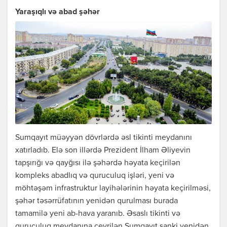
Yaraşıqlı və abad şəhər
Sumqayıt müəyyən dövrlərdə əsl tikinti meydanını
xatırladıb. Elə son illərdə Prezident İlham Əliyevin
tapşırığı və qayğısı ilə şəhərdə həyata keçirilən
kompleks abadlıq və quruculuq işləri, yeni və
möhtəşəm infrastruktur layihələrinin həyata keçirilməsi,
şəhər təsərrüfatının yenidən qurulması burada
tamamilə yeni ab-hava yaranıb. Əsaslı tikinti və
quruculuq meydanına çevrilən Sumqayıt sanki yenidən