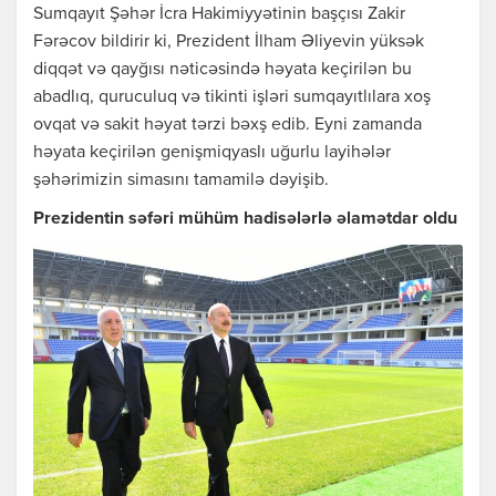
Sumqayıt Şəhər İcra Hakimiyyətinin başçısı Zakir
Fərəcov bildirir ki, Prezident İlham Əliyevin yüksək
diqqət və qayğısı nəticəsində həyata keçirilən bu
abadlıq, quruculuq və tikinti işləri sumqayıtlılara xoş
ovqat və sakit həyat tərzi bəxş edib. Eyni zamanda
həyata keçirilən genişmiqyaslı uğurlu layihələr
şəhərimizin simasını tamamilə dəyişib.
Prezidentin səfəri mühüm hadisələrlə əlamətdar oldu