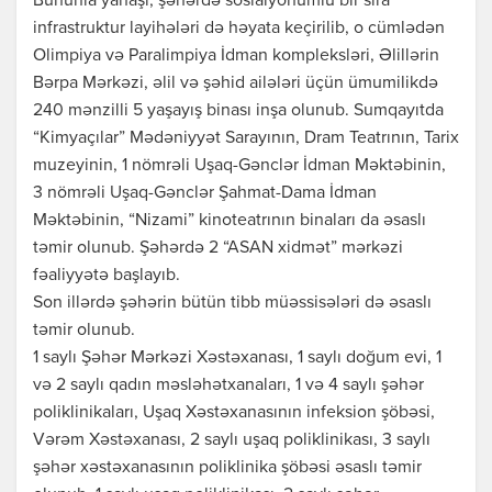
Bununla yanaşı, şəhərdə sosialyönümlü bir sıra
infrastruktur layihələri də həyata keçirilib, o cümlədən
Olimpiya və Paralimpiya İdman kompleksləri, Əlillərin
Bərpa Mərkəzi, əlil və şəhid ailələri üçün ümumilikdə
240 mənzilli 5 yaşayış binası inşa olunub. Sumqayıtda
“Kimyaçılar” Mədəniyyət Sarayının, Dram Teatrının, Tarix
muzeyinin, 1 nömrəli Uşaq-Gənclər İdman Məktəbinin,
3 nömrəli Uşaq-Gənclər Şahmat-Dama İdman
Məktəbinin, “Nizami” kinoteatrının binaları da əsaslı
təmir olunub. Şəhərdə 2 “ASAN xidmət” mərkəzi
fəaliyyətə başlayıb.
Son illərdə şəhərin bütün tibb müəssisələri də əsaslı
təmir olunub.
1 saylı Şəhər Mərkəzi Xəstəxanası, 1 saylı doğum evi, 1
və 2 saylı qadın məsləhətxanaları, 1 və 4 saylı şəhər
poliklinikaları, Uşaq Xəstəxanasının infeksion şöbəsi,
Vərəm Xəstəxanası, 2 saylı uşaq poliklinikası, 3 saylı
şəhər xəstəxanasının poliklinika şöbəsi əsaslı təmir