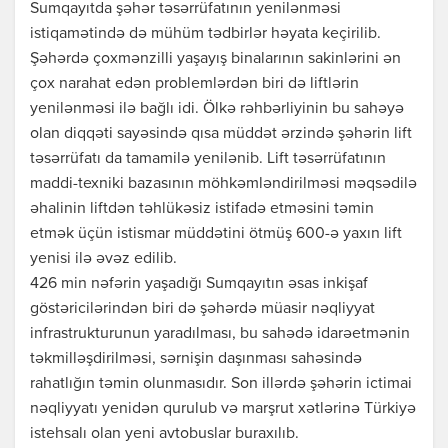
Sumqayıtda şəhər təsərrüfatının yenilənməsi
istiqamətində də mühüm tədbirlər həyata keçirilib.
Şəhərdə çoxmənzilli yaşayış binalarının sakinlərini ən
çox narahat edən problemlərdən biri də liftlərin
yenilənməsi ilə bağlı idi. Ölkə rəhbərliyinin bu sahəyə
olan diqqəti sayəsində qısa müddət ərzində şəhərin lift
təsərrüfatı da tamamilə yenilənib. Lift təsərrüfatının
maddi-texniki bazasının möhkəmləndirilməsi məqsədilə
əhalinin liftdən təhlükəsiz istifadə etməsini təmin
etmək üçün istismar müddətini ötmüş 600-ə yaxın lift
yenisi ilə əvəz edilib.
426 min nəfərin yaşadığı Sumqayıtın əsas inkişaf
göstəricilərindən biri də şəhərdə müasir nəqliyyat
infrastrukturunun yaradılması, bu sahədə idarəetmənin
təkmilləşdirilməsi, sərnişin daşınması sahəsində
rahatlığın təmin olunmasıdır. Son illərdə şəhərin ictimai
nəqliyyatı yenidən qurulub və marşrut xətlərinə Türkiyə
istehsalı olan yeni avtobuslar buraxılıb.