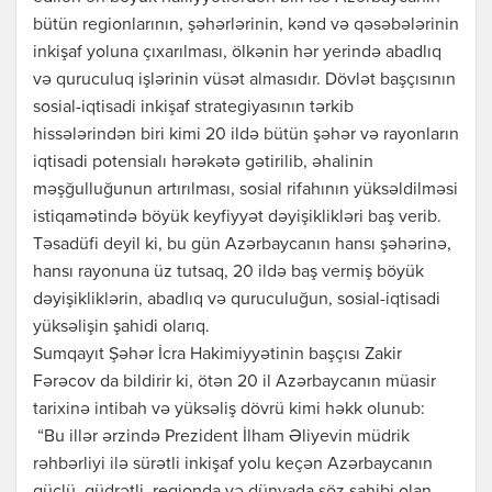
bütün regionlarının, şəhərlərinin, kənd və qəsəbələrinin
inkişaf yoluna çıxarılması, ölkənin hər yerində abadlıq
və quruculuq işlərinin vüsət almasıdır. Dövlət başçısının
sosial-iqtisadi inkişaf strategiyasının tərkib
hissələrindən biri kimi 20 ildə bütün şəhər və rayonların
iqtisadi potensialı hərəkətə gətirilib, əhalinin
məşğulluğunun artırılması, sosial rifahının yüksəldilməsi
istiqamətində böyük keyfiyyət dəyişiklikləri baş verib.
Təsadüfi deyil ki, bu gün Azərbaycanın hansı şəhərinə,
hansı rayonuna üz tutsaq, 20 ildə baş vermiş böyük
dəyişikliklərin, abadlıq və quruculuğun, sosial-iqtisadi
yüksəlişin şahidi olarıq.
Sumqayıt Şəhər İcra Hakimiyyətinin başçısı Zakir
Fərəcov da bildirir ki, ötən 20 il Azərbaycanın müasir
tarixinə intibah və yüksəliş dövrü kimi həkk olunub:
“Bu illər ərzində Prezident İlham Əliyevin müdrik
rəhbərliyi ilə sürətli inkişaf yolu keçən Azərbaycanın