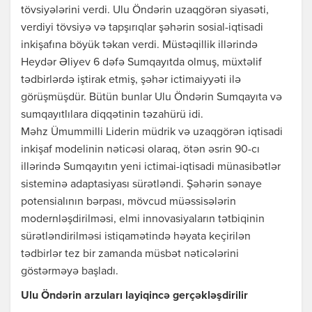
tövsiyələrini verdi. Ulu Öndərin uzaqgörən siyasəti,
verdiyi tövsiyə və tapşırıqlar şəhərin sosial-iqtisadi
inkişafına böyük təkan verdi. Müstəqillik illərində
Heydər Əliyev 6 dəfə Sumqayıtda olmuş, müxtəlif
tədbirlərdə iştirak etmiş, şəhər ictimaiyyəti ilə
görüşmüşdür. Bütün bunlar Ulu Öndərin Sumqayıta və
sumqayıtlılara diqqətinin təzahürü idi.
Məhz Ümummilli Liderin müdrik və uzaqgörən iqtisadi
inkişaf modelinin nəticəsi olaraq, ötən əsrin 90-cı
illərində Sumqayıtın yeni ictimai-iqtisadi münasibətlər
sisteminə adaptasiyası sürətləndi. Şəhərin sənaye
potensialının bərpası, mövcud müəssisələrin
modernləşdirilməsi, elmi innovasiyaların tətbiqinin
sürətləndirilməsi istiqamətində həyata keçirilən
tədbirlər tez bir zamanda müsbət nəticələrini
göstərməyə başladı.
Ulu Öndərin arzuları layiqincə gerçəkləşdirilir