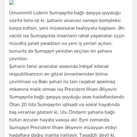
Ümummilli Liderin Sumqayıtla bağlı qarşıya qoyduğu
vəzifə belə idi ki, şəhərin ənənəvi sənaye kompleksi
bərpa edilsin, yeni müəssisələr fəaliyyətə başlasın. Ən
vacibi isə Sumqayıtda insanların rahat yaşamaları üçün
müvafiq şərait yaradılsın və yeni iş yerləri açılsın,
bununla da Sumqayıt yenidən seçilən bir şəhərə
çevrilsin.
Şəhərin tarixi ənənələr əsasında inkişaf edərək
respublikamızın ən gözəl ünvanlarından birinə
çevrilməsi və Bakı şəhəri ilə tam rəqabət aparmaq
imkanına malik olması isə Prezident İlham Əliyevin
Sumqayıtla bağlı qarşıya qoyduğu əsas hədəflərdəndir.
Ötən 20 ildə Sumqayıtın iqtisadi və sosial həyatında
baş verənlər göstərir ki, Ulu Öndərin şəhərlə bağlı
bütün arzuları həyata vəsiqə alır. Eyni zamanda
Sumqayıt Prezident İlham Əliyevin müəyyən etdiyi
hədəflərə doğru inamla irəliləyir. Təsadüfi deyil ki,