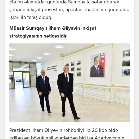
Elə bu əlamətdar günlərdə Sumqayıta səfər edərək
şəhərin inkişaf prosesləri, aparılan abadlıq və quruculuq
işləri ilə tanış olduq.
Müasir Sumqayıt İlham Əliyevin inkişaf
strategiyasının nəticəsidir
Prezident İlham Əliyevin rəhbərliyi ilə 20 ildə əldə
edilən ən böyük nailiyyətlərdən biri isə Azərbaycanın