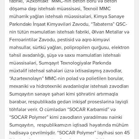
fabriki, “Azkontakt” MMC-nin beton boru və beton
döşəmə daşı istehsalı müəssisəsi, Texnoil MMC
mühərrik yağları istehsalı müəssisələri, Kimya Sənaye
Parkındakı İnşaat Kimyəviləri Zavodu, “Tabaterra” QSC-
nin tütün məmulatları istehsalı fabriki, Əlvan Metallar və
Ferroərintilər Zavodu, pestisid və aqro-kimyəvi
məhsullar, sürtkü yağları, polipropilen qurğusu, elektron
təhsil avadanlığı, şüşə və saxsı məmulatları istehsalı
müəssisələri, Sumqayıt Texnologiyalar Parkında
müxtəlif istehsal sahələri üzrə ixtisaslaşmış zavodlar,
“Azərtexnolayn” MMC-nin polad və polietilen borular,
mexaniki və hidrotexniki avadanlıqlar istehsalı zavodları
Sumqayıtın sənaye şəhəri kimi şöhrətini artırmaqla
bərabər, respublikada gedən inkişaf proseslərinə layiqli
töhfələr verir. O cümlədən “SOCAR Karbamid” və
“SOCAR Polymer” kimi zavodların yaradılması nəinki
Sumqayıtın, respublikamızın iqtisadi həyatında mühüm
hadisəyə çevrilmişdir. “SOCAR Polymer” layihəsi son 45