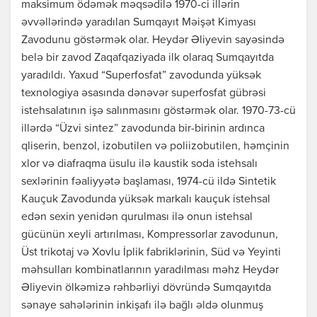
maksimum ödəmək məqsədilə 1970-ci illərin
əvvəllərində yaradılan Sumqayıt Məişət Kimyası
Zavodunu göstərmək olar. Heydər Əliyevin sayəsində
belə bir zavod Zaqafqaziyada ilk olaraq Sumqayıtda
yaradıldı. Yaxud “Superfosfat” zavodunda yüksək
texnologiya əsasında dənəvər superfosfat gübrəsi
istehsalatının işə salınmasını göstərmək olar. 1970-73-cü
illərdə “Üzvi sintez” zavodunda bir-birinin ardınca
qliserin, benzol, izobutilen və poliizobutilen, həmçinin
xlor və diafraqma üsulu ilə kaustik soda istehsalı
sexlərinin fəaliyyətə başlaması, 1974-cü ildə Sintetik
Kauçuk Zavodunda yüksək markalı kauçuk istehsal
edən sexin yenidən qurulması ilə onun istehsal
gücünün xeyli artırılması, Kompressorlar zavodunun,
Üst trikotaj və Xovlu İplik fabriklərinin, Süd və Yeyinti
məhsulları kombinatlarının yaradılması məhz Heydər
Əliyevin ölkəmizə rəhbərliyi dövründə Sumqayıtda
sənaye sahələrinin inkişafı ilə bağlı əldə olunmuş