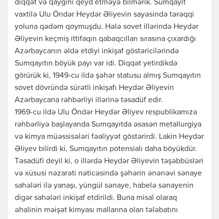
diqqət və qayğını qeyd etməyə bilmərik. Sumqayıt
vaxtilə Ulu Öndər Heydər Əliyevin sayəsində tərəqqi
yoluna qədəm qoymuşdu. Hələ sovet illərində Heydər
Əliyevin keçmiş ittifaqın qabaqcılları sırasına çıxardığı
Azərbaycanın əldə etdiyi inkişaf göstəricilərində
Sumqayıtın böyük payı var idi. Diqqət yetirdikdə
görürük ki, 1949-cu ildə şəhər statusu almış Sumqayıtın
sovet dövründə sürətli inkişafı Heydər Əliyevin
Azərbaycana rəhbərliyi illərinə təsadüf edir.
1969-cu ildə Ulu Öndər Heydər Əliyev respublikamıza
rəhbərliyə başlayanda Sumqayıtda əsasən metallurgiya
və kimya müəssisələri fəaliyyət göstərirdi. Lakin Heydər
Əliyev bilirdi ki, Sumqayıtın potensialı daha böyükdür.
Təsadüfi deyil ki, o illərdə Heydər Əliyevin təşəbbüsləri
və xüsusi nəzarəti nəticəsində şəhərin ənənəvi sənaye
sahələri ilə yanaşı, yüngül sənaye, habelə sənayenin
digər sahələri inkişaf etdirildi. Buna misal olaraq
əhalinin məişət kimyası mallarına olan tələbatını