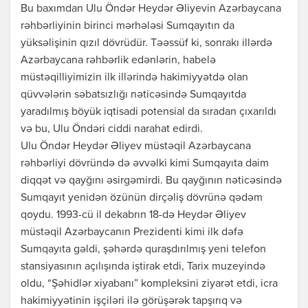
Bu baxımdan Ulu Öndər Heydər Əliyevin Azərbaycana
rəhbərliyinin birinci mərhələsi Sumqayıtın da
yüksəlişinin qızıl dövrüdür. Təəssüf ki, sonrakı illərdə
Azərbaycana rəhbərlik edənlərin, habelə
müstəqilliyimizin ilk illərində hakimiyyətdə olan
qüvvələrin səbatsızlığı nəticəsində Sumqayıtda
yaradılmış böyük iqtisadi potensial da sıradan çıxarıldı
və bu, Ulu Öndəri ciddi narahat edirdi.
Ulu Öndər Heydər Əliyev müstəqil Azərbaycana
rəhbərliyi dövründə də əvvəlki kimi Sumqayıta daim
diqqət və qayğını əsirgəmirdi. Bu qayğının nəticəsində
Sumqayıt yenidən özünün dirçəliş dövrünə qədəm
qoydu. 1993-cü il dekabrın 18-də Heydər Əliyev
müstəqil Azərbaycanın Prezidenti kimi ilk dəfə
Sumqayıta gəldi, şəhərdə quraşdırılmış yeni telefon
stansiyasının açılışında iştirak etdi, Tarix muzeyində
oldu, “Şəhidlər xiyabanı” kompleksini ziyarət etdi, icra
hakimiyyətinin işçiləri ilə görüşərək tapşırıq və