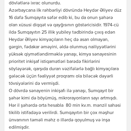
dövlətlərə ixrac olunurdu.
Azərbaycana ilk rəhbərliyi dövründə Heydər Əliyev düz
16 dəfə Sumqayıta səfər edib ki, bu da onun şəhərə
olan xüsusi diqqət və qayğısının göstəricisidir. 1974-cü
ildə Sumqayıtın 25 illik yubiley tədbirində çıxış edən
Heydər Əliyev kimyaçıların heç də asan olmayan,
gərgin, fədakar əməyini, əldə olunmuş nailiyyətlərini
yüksək qiymətləndirməklə yanaşı, kimya sənayesinin
prioritet inkişaf istiqamətləri barədə fikirlərini
söyləyərək, qarşıda duran vəzifələrlə bağlı kimyaçılara
gələcək üçün fəaliyyət proqramı ola biləcək dəyərli
tövsiyələrini də vermişdi.
O dövrdə sənayenin inkişafı ilə yanaşı, Sumqayıt bir
şəhər kimi də böyümüş, mikrorayonların sayı artmışdı.
Hər il şəhərdə orta hesabla 80 min kv.m. mənzil sahəsi
tikilib istifadəyə verilirdi. Sumqayıtın bir çox məşhur
ünvanının təməli məhz o illərdə qoyulmuş və inşa
edilmişdir.