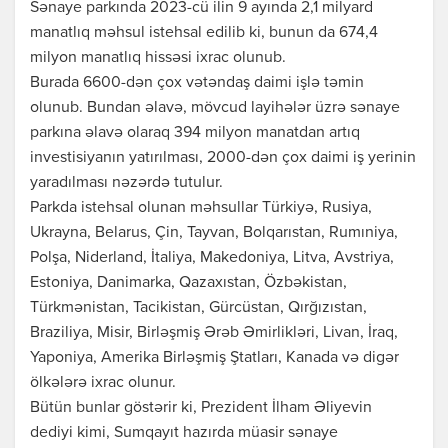
Sənaye parkında 2023-cü ilin 9 ayında 2,1 milyard
manatlıq məhsul istehsal edilib ki, bunun da 674,4
milyon manatlıq hissəsi ixrac olunub.
Burada 6600-dən çox vətəndaş daimi işlə təmin
olunub. Bundan əlavə, mövcud layihələr üzrə sənaye
parkına əlavə olaraq 394 milyon manatdan artıq
investisiyanın yatırılması, 2000-dən çox daimi iş yerinin
yaradılması nəzərdə tutulur.
Parkda istehsal olunan məhsullar Türkiyə, Rusiya,
Ukrayna, Belarus, Çin, Tayvan, Bolqarıstan, Rumıniya,
Polşa, Niderland, İtaliya, Makedoniya, Litva, Avstriya,
Estoniya, Danimarka, Qazaxıstan, Özbəkistan,
Türkmənistan, Tacikistan, Gürcüstan, Qırğızıstan,
Braziliya, Misir, Birləşmiş Ərəb Əmirlikləri, Livan, İraq,
Yaponiya, Amerika Birləşmiş Ştatları, Kanada və digər
ölkələrə ixrac olunur.
Bütün bunlar göstərir ki, Prezident İlham Əliyevin
dediyi kimi, Sumqayıt hazırda müasir sənaye