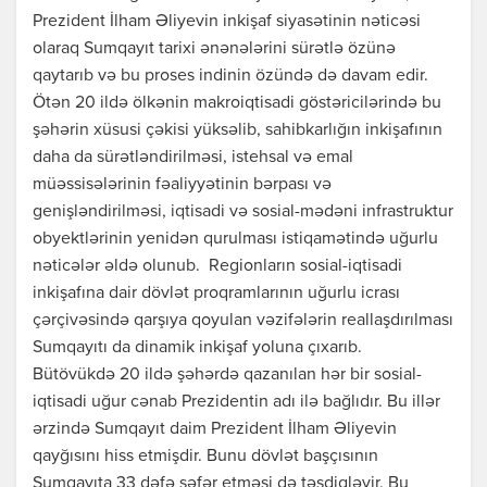
Prezident İlham Əliyevin inkişaf siyasətinin nəticəsi
olaraq Sumqayıt tarixi ənənələrini sürətlə özünə
qaytarıb və bu proses indinin özündə də davam edir.
Ötən 20 ildə ölkənin makroiqtisadi göstəricilərində bu
şəhərin xüsusi çəkisi yüksəlib, sahibkarlığın inkişafının
daha da sürətləndirilməsi, istehsal və emal
müəssisələrinin fəaliyyətinin bərpası və
genişləndirilməsi, iqtisadi və sosial-mədəni infrastruktur
obyektlərinin yenidən qurulması istiqamətində uğurlu
nəticələr əldə olunub. Regionların sosial-iqtisadi
inkişafına dair dövlət proqramlarının uğurlu icrası
çərçivəsində qarşıya qoyulan vəzifələrin reallaşdırılması
Sumqayıtı da dinamik inkişaf yoluna çıxarıb.
Bütövükdə 20 ildə şəhərdə qazanılan hər bir sosial-
iqtisadi uğur cənab Prezidentin adı ilə bağlıdır. Bu illər
ərzində Sumqayıt daim Prezident İlham Əliyevin
qayğısını hiss etmişdir. Bunu dövlət başçısının
Sumqayıta 33 dəfə səfər etməsi də təsdiqləyir. Bu