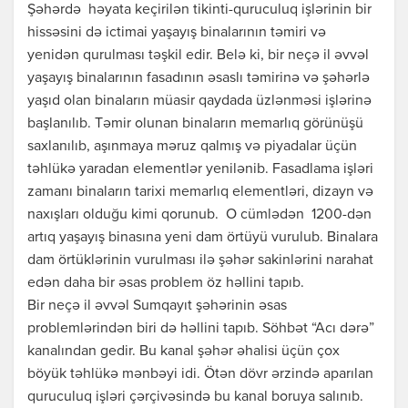
Şəhərdə həyata keçirilən tikinti-quruculuq işlərinin bir
hissəsini də ictimai yaşayış binalarının təmiri və
yenidən qurulması təşkil edir. Belə ki, bir neçə il əvvəl
yaşayış binalarının fasadının əsaslı təmirinə və şəhərlə
yaşıd olan binaların müasir qaydada üzlənməsi işlərinə
başlanılıb. Təmir olunan binaların memarlıq görünüşü
saxlanılıb, aşınmaya məruz qalmış və piyadalar üçün
təhlükə yaradan elementlər yenilənib. Fasadlama işləri
zamanı binaların tarixi memarlıq elementləri, dizayn və
naxışları olduğu kimi qorunub. O cümlədən 1200-dən
artıq yaşayış binasına yeni dam örtüyü vurulub. Binalara
dam örtüklərinin vurulması ilə şəhər sakinlərini narahat
edən daha bir əsas problem öz həllini tapıb.
Bir neçə il əvvəl Sumqayıt şəhərinin əsas
problemlərindən biri də həllini tapıb. Söhbət “Acı dərə”
kanalından gedir. Bu kanal şəhər əhalisi üçün çox
böyük təhlükə mənbəyi idi. Ötən dövr ərzində aparılan
quruculuq işləri çərçivəsində bu kanal boruya salınıb.