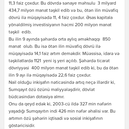
11,3 faiz çoxdur. Bu dövrdə sənaye məhsulu 3 milyard
434,7 milyon manat təşkil edib və bu, ötən ilin müvafiq
dövrü ilə müqayisədə 11, 4 faiz çoxdur. Əsas kapitala
yönəldilmiş investisiyanın həcmi 200 milyon manat
təşkil edib.
Bu ilin 9 ayında şəhərdə orta aylıq əməkhaqqı 850
manat olub. Bu isə ötən ilin müvafiq dövrü ilə
müqayisədə 14,1 faiz artım deməkdir. Müəssisə, idarə və
təşkilatlarda 1121 yeni iş yeri açılıb. Şəhərdə ticarət
dövriyyəsi 400 milyon manat təşkil edib ki, bu da ötən
ilin 9 ayı ilə müqayisədə 22,6 faiz çoxdur.
Nail olduğu inkişafın nəticəsində artıq neçə illərdir ki,
Sumqayıt özü özünü maliyyələşdirir, dövlət
büdcəsindən dotasiya almır.
Onu da qeyd edək ki, 2003-cü ildə 327 min nəfərin
yaşadığı Sumqayıtın indi 426 min nəfər əhalisi var. Bu
artımın özü şəhərin iqtisadi və sosial inkişafının
göstəricisidir.