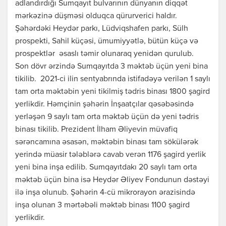
adlandırdığı Sumqayıt bulvarının dünyanın diqqət
mərkəzinə düşməsi olduqca qürurverici haldır.
Şəhərdəki Heydər parkı, Lüdviqshafen parkı, Sülh
prospekti, Sahil küçəsi, ümumiyyətlə, bütün küçə və
prospektlər əsaslı təmir olunaraq yenidən qurulub.
Son dövr ərzində Sumqayıtda 3 məktəb üçün yeni bina
tikilib. 2021-ci ilin sentyabrında istifadəyə verilən 1 saylı
tam orta məktəbin yeni tikilmiş tədris binası 1800 şagird
yerlikdir. Həmçinin şəhərin İnşaatçılar qəsəbəsində
yerləşən 9 saylı tam orta məktəb üçün də yeni tədris
binası tikilib. Prezident İlham Əliyevin müvafiq
sərəncamına əsasən, məktəbin binası tam sökülərək
yerində müasir tələblərə cavab verən 1176 şagird yerlik
yeni bina inşa edilib. Sumqayıtdakı 20 saylı tam orta
məktəb üçün bina isə Heydər Əliyev Fondunun dəstəyi
ilə inşa olunub. Şəhərin 4-cü mikrorayon ərazisində
inşa olunan 3 mərtəbəli məktəb binası 1100 şagird
yerlikdir.