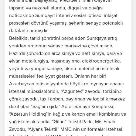
sonlarından başlayaraq, Prezident İlham Əliyevin
tapşırıq və nəzarəti altında, diqqət və qayğısı
nəticəsində Sumqayıt intensiv sosial-iqtisadi inkişaf
prosesləri dövrünü yaşamış, şəhərin sənaye potensialı
dəfələrlə artmışdır.
Beləliklə, tarixi şöhrətini bərpa edən Sumqayıt artıq
yenidən regionun sənaye mərkəzinə çevrilmişdir.
Hazırda şəhərdə onlarca kimya və neft-kimya, qara və
əlvan metallurgiya, maşınqayırma, elektroenergetika,
yeyinti və yüngül sənaye, tikinti materialları istehsalı
müəssisələri fəaliyyət göstərir. Onların hər biri
Azərbaycan iqtisadiyyatında böyük rol oynayan aparıcı
istehsal müəssisələridir. “Azgüntex” zavodu, tərkibinə
çörək zavodu, taxıl anbarı, dəyirman və logistik mərkəz
daxil olan “Sağlam qida” Aqrar-Sənaye Kompleksi,
“Azərsun Holdinq”in kağız və karton emalı kombinatı və
yağ istehsalı fabriki, “Gilan” Tekstil Parkı, Mis Emalı
Zavodu, “Alyans Tekstil” MMC-nin uniformalar istehsalı