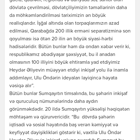
güclü, qüdrətli, regionda və dünyada söz sahibi olan
dövlətə çevrilməsi, dövlətçiliyimizin təməllərinin daha
da möhkəmləndirilməsi tariximizin ən böyük
reallıqlarıdır. İşğal altında olan torpaqlarımızın azad
edilməsi, Qarabağda 200 illik erməni separatizminə son
qoyulması isə ötən 20 ilin ən böyük siyasi-hərbi
hadisələridir. Bütün bunlar həm də ondan xəbər verir ki,
respublikamız əbədiyaşar şəxsiyyət, bu il anadan
olmasının 100 illiyini böyük ehtiramla yad etdiyimiz
Heydər Əliyevin müəyyən etdiyi inkişaf yolu ilə inamla
addımlayır, Ulu Öndərin ideyaları layiqincə həyata
vəsiqə alır”.
Bütün bunlar Sumqayıtın timsalında, bu şəhərin inkişaf
və quruculuq nümunələrində daha aydın
görünməkdədir. 20 ildə Sumqayıtın yüksəlişi həqiqətən
möhtəşəm və qürurvericidir. “Bu dövrdə şəhərin
iqtisadi və sosial həyatında baş verən kəmiyyət və
keyfiyyət dəyişiklikləri göstərir ki, vaxtilə Ulu Öndər