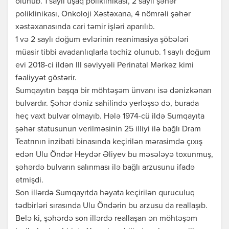
olunub. 1 saylı uşaq poliklinikası, 2 saylı şəhər
poliklinikası, Onkoloji Xəstəxana, 4 nömrəli şəhər
xəstəxanasında cari təmir işləri aparılıb.
1 və 2 saylı doğum evlərinin reanimasiya şöbələri
müasir tibbi avadanlıqlarla təchiz olunub. 1 saylı doğum
evi 2018-ci ildən III səviyyəli Perinatal Mərkəz kimi
fəaliyyət göstərir.
Sumqayıtın başqa bir möhtəşəm ünvanı isə dənizkənarı
bulvardır. Şəhər dəniz sahilində yerləşsə də, burada
heç vaxt bulvar olmayıb. Hələ 1974-cü ildə Sumqayıta
şəhər statusunun verilməsinin 25 illiyi ilə bağlı Dram
Teatrının inzibati binasında keçirilən mərasimdə çıxış
edən Ulu Öndər Heydər Əliyev bu məsələyə toxunmuş,
şəhərdə bulvarın salınması ilə bağlı arzusunu ifadə
etmişdi.
Son illərdə Sumqayıtda həyata keçirilən quruculuq
tədbirləri sırasında Ulu Öndərin bu arzusu da reallaşıb.
Belə ki, şəhərdə son illərdə reallaşan ən möhtəşəm