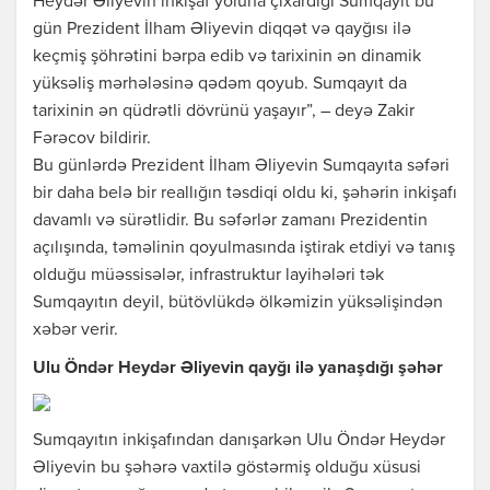
Heydər Əliyevin inkişaf yoluna çıxardığı Sumqayıt bu
gün Prezident İlham Əliyevin diqqət və qayğısı ilə
keçmiş şöhrətini bərpa edib və tarixinin ən dinamik
yüksəliş mərhələsinə qədəm qoyub. Sumqayıt da
tarixinin ən qüdrətli dövrünü yaşayır”, – deyə Zakir
Fərəcov bildirir.
Bu günlərdə Prezident İlham Əliyevin Sumqayıta səfəri
bir daha belə bir reallığın təsdiqi oldu ki, şəhərin inkişafı
davamlı və sürətlidir. Bu səfərlər zamanı Prezidentin
açılışında, təməlinin qoyulmasında iştirak etdiyi və tanış
olduğu müəssisələr, infrastruktur layihələri tək
Sumqayıtın deyil, bütövlükdə ölkəmizin yüksəlişindən
xəbər verir.
Ulu Öndər Heydər Əliyevin qayğı ilə yanaşdığı şəhər
Sumqayıtın inkişafından danışarkən Ulu Öndər Heydər
Əliyevin bu şəhərə vaxtilə göstərmiş olduğu xüsusi