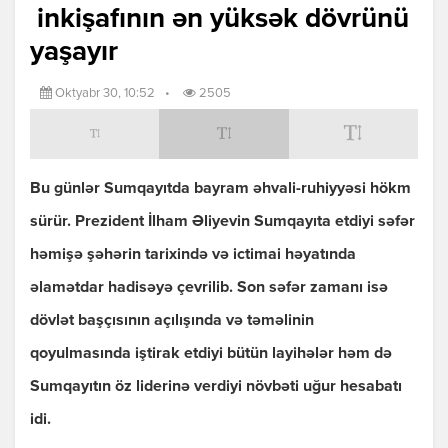
inkişafının ən yüksək dövrünü
yaşayır
Oktyabr 30, 10:52
•
2505
Bu günlər Sumqayıtda bayram əhvali-ruhiyyəsi hökm
sürür. Prezident İlham Əliyevin Sumqayıta etdiyi səfər
həmişə şəhərin tarixində və ictimai həyatında
əlamətdar hadisəyə çevrilib. Son səfər zamanı isə
dövlət başçısının açılışında və təməlinin
qoyulmasında iştirak etdiyi bütün layihələr həm də
Sumqayıtın öz liderinə verdiyi növbəti uğur hesabatı
idi.