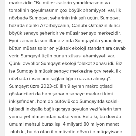
mərkəzidir: “Bu müəssisələrin yaradılmasının və
təməlinin qoyulmasının çox böyük əhəmiyyəti var, ilk
növbədə Sumqayıt şəhərinin inkişafı üçün. Sumqayıt
hazırda nəinki Azərbaycanın, Cənubi Qafqazın ikinci
böyük sənaye şəhəridir və müasir sənaye mərkəzidir.
Eyni zamanda son illər ərzində Sumqayıtda yaradılmış
bütün müəssisələr ən yüksək ekoloji standartlara cavab
verir. Sumqayıt üçün bunun xüsusi əhəmiyyəti var.
Çünki əvvəllər Sumqayıt ekoloji fəlakət zonası idi. Biz
isə Sumqayıtı müasir sənaye mərkəzinə çevirərək, ilk
növbədə insanların sağlamlığını nəzərə almışıq”.
Sumqayıt üzrə 2023-cü ilin 9 ayının makroiqtisadi
göstəriciləri də həm şəhərin sənaye mərkəzi kimi
inkişafından, həm də bütövlükdə Sumqayıtda sosial-
iqtisadi inkişafla bağlı qarşıya qoyulan vəzifələrin tam
yerinə yetirilməsindən xəbər verir. Belə ki, bu dövrdə
ümumi məhsul buraxılışı 4 milyard 80 milyon manat
olub ki, bu da ötən ilin müvafiq dövrü ilə müqayisədə