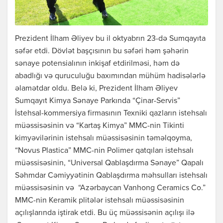
Prezident İlham Əliyev bu il oktyabrın 23-də Sumqayıta
səfər etdi. Dövlət başçısının bu səfəri həm şəhərin
sənaye potensialının inkişaf etdirilməsi, həm də
abadlığı və quruculuğu baxımından mühüm hadisələrlə
əlamətdar oldu. Belə ki, Prezident İlham Əliyev
Sumqayıt Kimya Sənaye Parkında “Çinar-Servis”
İstehsal-kommersiya firmasının Texniki qazların istehsalı
müəssisəsinin və “Kartaş Kimya” MMC-nin Tikinti
kimyəvilərinin istehsalı müəssisəsinin təməlqoyma,
“Novus Plastica” MMC-nin Polimer qatqıları istehsalı
müəssisəsinin, “Universal Qablaşdırma Sənaye” Qapalı
Səhmdar Cəmiyyətinin Qablaşdırma məhsulları istehsalı
müəssisəsinin və “Azərbaycan Vanhong Ceramics Co.”
MMC-nin Keramik plitələr istehsalı müəssisəsinin
açılışlarında iştirak etdi. Bu üç müəssisənin açılışı ilə