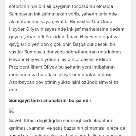
səfərlərin hər biri ali qayğının təcəssümü olmaqla
Sumqayıtın inkişafına təkan verib, şəhərin tarixində
əlamətdar hadisəyə çevrilib. Bir vaxtlar Ulu Öndər
Heydər Əliyevin sayəsində inkişaf mərhələsinə qədəm
qoyan şəhər indi Prezident İlham Əliyevin diqqət və
qayğısı ilə yenidən çiçəklənir. Başqa cür desək, bir
vaxtlar Sumqayıtı dünyada şöhrətləndirən unudulmaz
Heydər Əliyevin yolunu layiqincə davam etdirən
Prezident İlham Əliyev bu şəhərin yeni intibahının
memarıdır və buradakı inkişaf nümunələri müasir
Azərbaycan dövlətinin yüksəlişini özündə simvolizə
edir.
Sumqayıt tarixi ənənələrini bərpa edir
Sovet İttifaqı dağıldıqdan sonra iqtisadi əlaqələrin
qırılması, xammal və satış bazarının olmaması, eləcə də