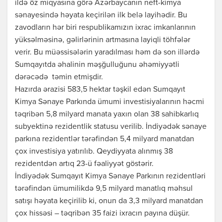
ildə öz miqyasına görə Azərbaycanın neft-kimya
sənayesində həyata keçirilən ilk belə layihədir. Bu
zavodların hər biri respublikamızın ixrac imkanlarının
yüksəlməsinə, gəlirlərinin artmasına layiqli töhfələr
verir. Bu müəssisələrin yaradılması həm də son illərdə
Sumqayıtda əhalinin məşğulluğunu əhəmiyyətli
dərəcədə təmin etmişdir.
Hazırda ərazisi 583,5 hektar təşkil edən Sumqayıt
Kimya Sənaye Parkında ümumi investisiyalarının həcmi
təqribən 5,8 milyard manata yaxın olan 38 sahibkarlıq
subyektinə rezidentlik statusu verilib. İndiyədək sənaye
parkına rezidentlər tərəfindən 5,4 milyard manatdan
çox investisiya yatırılıb. Qeydiyyata alınmış 38
rezidentdən artıq 23-ü fəaliyyət göstərir.
İndiyədək Sumqayıt Kimya Sənaye Parkının rezidentləri
tərəfindən ümumilikdə 9,5 milyard manatlıq məhsul
satışı həyata keçirilib ki, onun da 3,3 milyard manatdan
çox hissəsi – təqribən 35 faizi ixracın payına düşür.