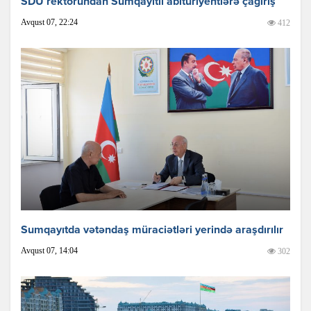
SDU rektorundan Sumqayıtlı abituriyentlərə çağırış
Avqust 07, 22:24
412
Sumqayıtda vətəndaş müraciətləri yerində araşdırılır
Avqust 07, 14:04
302