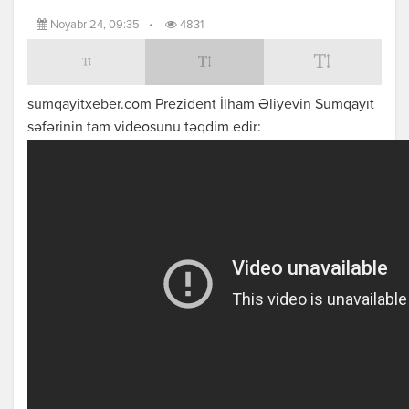
Noyabr 24, 09:35
•
4831
sumqayitxeber.com Prezident İlham Əliyevin Sumqayıt
səfərinin tam videosunu təqdim edir: