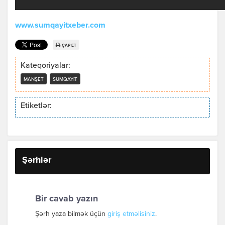
www.sumqayitxeber.com
ÇAP ET
Kateqoriyalar:
MANŞET
SUMQAYIT
Etiketlər:
Şərhlər
Bir cavab yazın
Şərh yaza bilmək üçün
giriş etməlisiniz
.