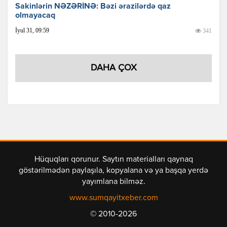
Sakinlərin NƏZƏRİNƏ: Bəzi ərazilərdə qaz
olmayacaq
İyul 31, 09:59
341
DAHA ÇOX
Hüquqları qorunur. Saytın materialları qaynaq
göstərilmədən paylaşıla, kopyalana və ya başqa yerdə
yayımlana bilməz.
www.sumqayitxeber.com
© 2010-2026