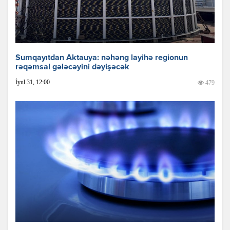
Sumqayıtdan Aktauya: nəhəng layihə regionun
rəqəmsal gələcəyini dəyişəcək
İyul 31, 12:00
479