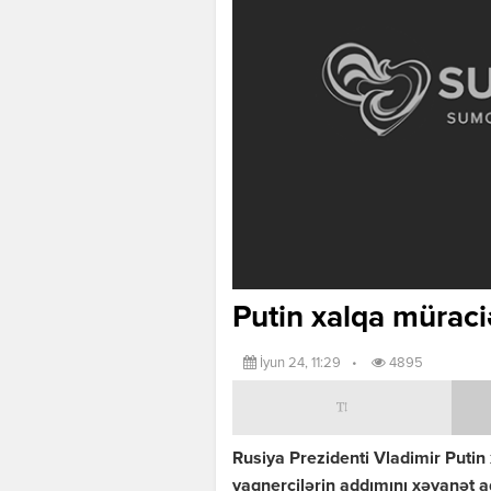
Putin xalqa müraci
İyun 24, 11:29
•
4895
Rusiya Prezidenti Vladimir Putin
vaqnerçilərin addımını xəyanət a