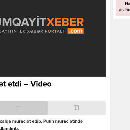
Ha
ərzind
ət etdi – Video
 xalqa müraciət edib. Putin
müraciətində
dlandırıb.