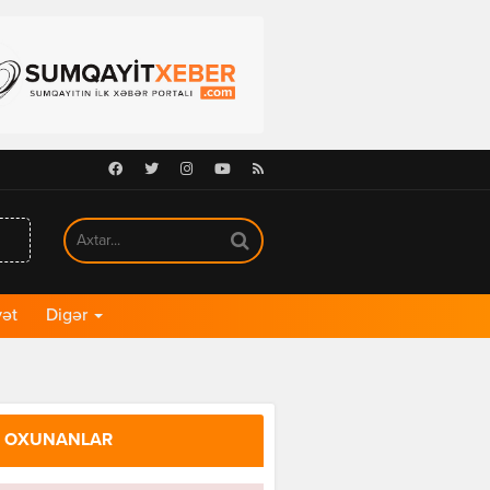
Facebook
Twitter
Instagram
Youtube
RSS
ət
Digər
 OXUNANLAR