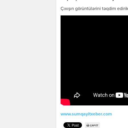
Çıxışın görüntülərini təqdim edirik
www.sumqayitxeber.com
ÇAP ET