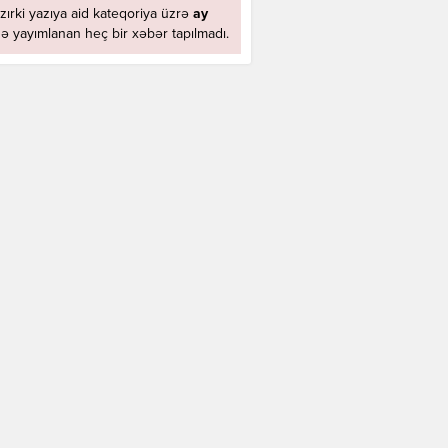
zırki yazıya aid kateqoriya üzrə
ay
ə yayımlanan heç bir xəbər tapılmadı.