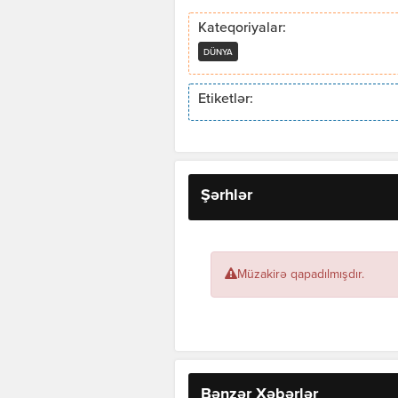
Kateqoriyalar:
DÜNYA
Etiketlər:
Şərhlər
Müzakirə qapadılmışdır.
Bənzər Xəbərlər