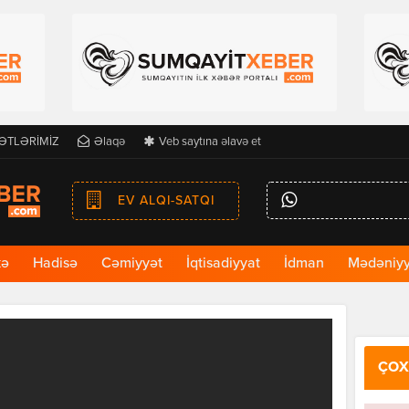
ƏTLƏRİMİZ
Əlaqə
Veb saytına əlavə et
EV ALQI-SATQI
kə
Hadisə
Cəmiyyət
İqtisadiyyat
İdman
Mədəniyy
ÇOX