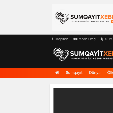
Haqqında
Media Otağı
XİDM
Ana
Sumqayıt
Dünya
Öl
Səhifə