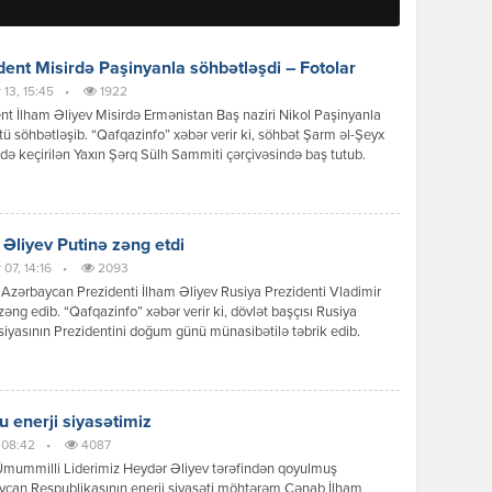
dent Misirdə Paşinyanla söhbətləşdi – Fotolar
 13, 15:45
•
1922
nt İlham Əliyev Misirdə Ermənistan Baş naziri Nikol Paşinyanla
ü söhbətləşib. “Qafqazinfo” xəbər verir ki, söhbət Şarm əl-Şeyx
də keçirilən Yaxın Şərq Sülh Sammiti çərçivəsində baş tutub.
 Əliyev Putinə zəng etdi
 07, 14:16
•
2093
Azərbaycan Prezidenti İlham Əliyev Rusiya Prezidenti Vladimir
zəng edib. “Qafqazinfo” xəbər verir ki, dövlət başçısı Rusiya
iyasının Prezidentini doğum günü münasibətilə təbrik edib.
r Putin təbriklərə görə təşəkkürünü bildirib. Telefon danışığı
Azərbaycan ilə Rusiya arasında əlaqələrin mövcud vəziyyətinə və
tivlərinə dair fikir mübadiləsi aparılıb. Qeyd edək ki, Rusiya
nti Vladimir Putinin […]
u enerji siyasətimiz
, 08:42
•
4087
Ümummilli Liderimiz Heydər Əliyev tərəfindən qoyulmuş
ycan Respublikasının enerji siyasəti möhtərəm Cənab İlham