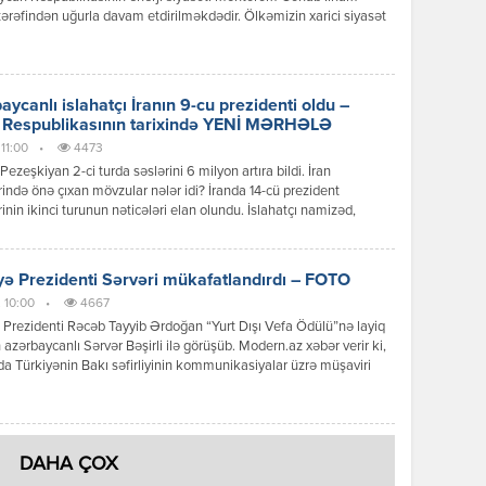
tərəfindən uğurla davam etdirilməkdədir. Ölkəmizin xarici siyasət
n şaxələndirilməsi bizə Avropanın, Asiyanın və digər qitələrin
 dövlətləri ilə qarşılıqlı faydalı əməkdaşlıq münasibətləri qurmağa
yaradır. Müzəffər Ali Baş Komandan Cənab İlham Əliyev bütün
alq toplantılarda və Forumlarda bu istiqamətdə planlı, […]
aycanlı islahatçı İranın 9-cu prezidenti oldu –
 Respublikasının tarixində YENİ MƏRHƏLƏ
 11:00
•
4473
ezeşkiyan 2-ci turda səslərini 6 milyon artıra bildi. İran
rində önə çıxan mövzular nələr idi? İranda 14-cü prezident
rinin ikinci turunun nəticələri elan olundu. İslahatçı namizəd,
canlı Məsud Pezeşkiyan İslam Respublikasının 9-cu prezidenti
. Mərkəzi Seçki Komissiyasının açıqladığı yekun nəticələrə əsasən
ezeşkiyan 16 milyon 384 min səs alaraq qalib gəlib. Onun
yə Prezidenti Sərvəri mükafatlandırdı – FOTO
rəqibi, […]
 10:00
•
4667
 Prezidenti Rəcəb Tayyib Ərdoğan “Yurt Dışı Vefa Ödülü”nə layiq
 azərbaycanlı Sərvər Bəşirli ilə görüşüb. Modern.az xəbər verir ki,
a Türkiyənin Bakı səfirliyinin kommunikasiyalar üzrə müşaviri
r İşbilir “X” sosial şəbəkə hesabında paylaşım edib. “Cənab
ntimiz Rəcəb Tayyib Ərdoğan “Yurt Dışı Vefa Ödülü”nə layiq
, Türkiyənin yaşadığı “əsrin fəlakəti”ndən dərhal sonra maşınına
yi yardımla […]
DAHA ÇOX