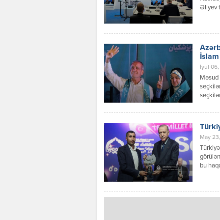
Əliyev 
kursunu
aparıcı
imkan 
beynəlx
Azərb
İslam
İyul 06,
Məsud P
seçkilə
seçkilə
azərbay
seçilib
Məsud P
Türki
yeganə 
May 23,
Türkiyə
görülən
bu haqd
Cihangi
Prezide
görülən
yüklədi