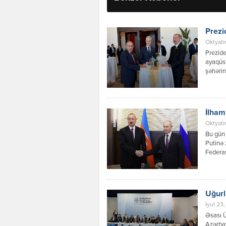
Prezi
Oktyabr
Prezide
ayaqüst
şəhərin
İlham
Oktyabr
Bu gün 
Putinə 
Federas
Vladimi
zamanı 
perspek
Prezide
Uğurl
İyul 23
Əsası 
Azərba