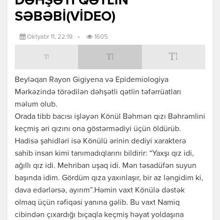
DƏHŞƏTİ QƏTLİN
SƏBƏBİ(VİDEO)
Oktyabr 11, 22:19
•
1605
Beyləqan Rayon Gigiyena və Epidemiologiya
Mərkəzində törədilən dəhşətli qətlin təfərrüatları
məlum olub.
Orada tibb bacısı işləyən Könül Bəhmən qızı Bəhrəmlini
keçmiş əri qızını ona göstərmədiyi üçün öldürüb.
Hadisə şahidləri isə Könülü ərinin dediyi xarakterə
sahib insan kimi tanımadıqlarını bildirir: “Yaxşı qız idi,
ağıllı qız idi. Mehriban uşaq idi. Mən təsadüfən suyun
başında idim. Gördüm qıza yaxınlaşır, bir az ləngidim ki,
dava edərlərsə, ayırım”.Həmin vaxt Könülə dəstək
olmaq üçün rəfiqəsi yanına gəlib. Bu vaxt Namiq
cibindən çıxardığı bıçaqla keçmiş həyat yoldaşına