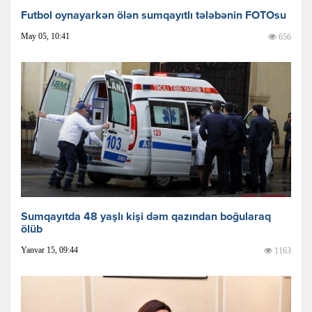
Futbol oynayarkən ölən sumqayıtlı tələbənin FOTOsu
May 05, 10:41
656
Sumqayıtda 48 yaşlı kişi dəm qazından boğularaq
ölüb
Yanvar 15, 09:44
1163