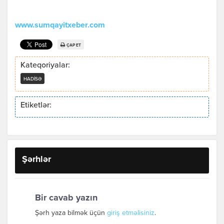
www.sumqayitxeber.com
ÇAP ET
Kateqoriyalar:
HADISƏ
Etiketlər:
Şərhlər
Bir cavab yazın
Şərh yaza bilmək üçün
giriş etməlisiniz
.