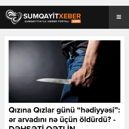
Qızına Qızlar günü “hədiyyəsi”:
ər arvadını nə üçün öldürdü? -