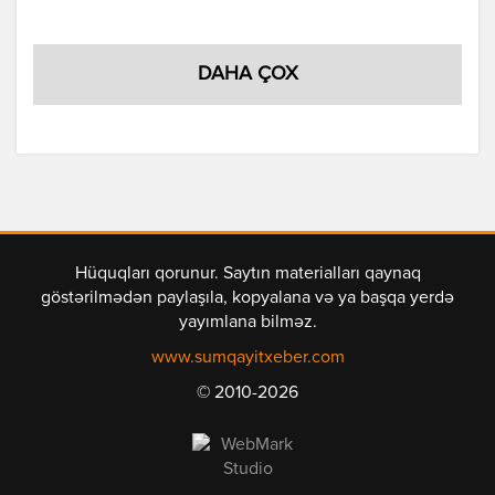
DAHA ÇOX
Hüquqları qorunur. Saytın materialları qaynaq
göstərilmədən paylaşıla, kopyalana və ya başqa yerdə
yayımlana bilməz.
www.sumqayitxeber.com
© 2010-2026