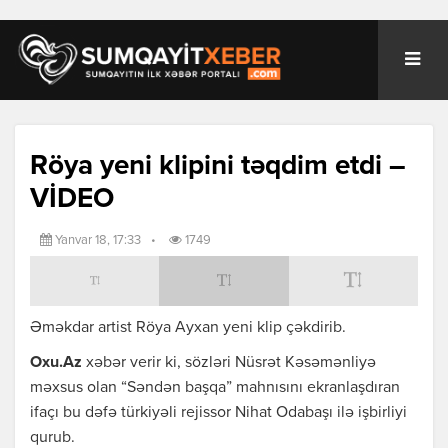
Röya yeni klipini təqdim etdi –
VİDEO
Yanvar 18, 17:33
•
1749
Əməkdar artist Röya Ayxan yeni klip çəkdirib.
Oxu.Az
xəbər verir ki, sözləri Nüsrət Kəsəmənliyə
məxsus olan “Səndən başqa” mahnısını ekranlaşdıran
ifaçı bu dəfə türkiyəli rejissor Nihat Odabaşı ilə işbirliyi
qurub.