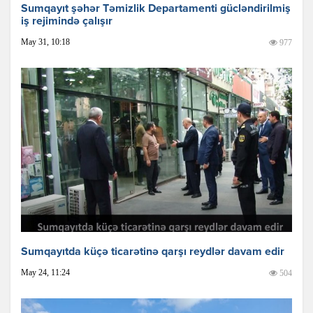
Sumqayıt şəhər Təmizlik Departamenti gücləndirilmiş
iş rejimində çalışır
May 31, 10:18
977
Sumqayıtda küçə ticarətinə qarşı reydlər davam edir
May 24, 11:24
504