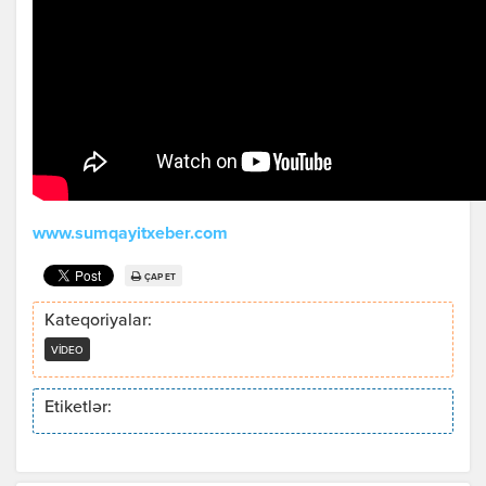
www.sumqayitxeber.com
ÇAP ET
Kateqoriyalar:
VIDEO
Etiketlər: