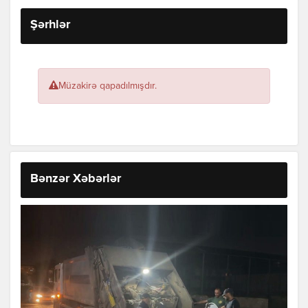
Şərhlər
Müzakirə qapadılmışdır.
Bənzər Xəbərlər