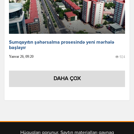
Sumqayıtın şəhərsalma prosesində yeni mərhələ
başlayır
Yanvar 26, 09:20
924
DAHA ÇOX
Hüquqları qorunur. Saytın materialları qaynaq