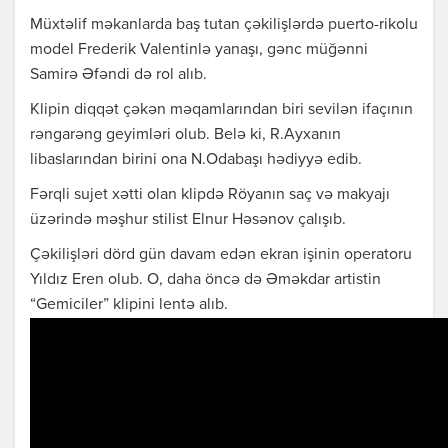
Müxtəlif məkanlarda baş tutan çəkilişlərdə puerto-rikolu
model Frederik Valentinlə yanaşı, gənc müğənni
Samirə Əfəndi də rol alıb.
Klipin diqqət çəkən məqamlarından biri sevilən ifaçının
rəngarəng geyimləri olub. Belə ki, R.Ayxanın
libaslarından birini ona N.Odabaşı hədiyyə edib.
Fərqli sujet xətti olan klipdə Röyanın saç və makyajı
üzərində məşhur stilist Elnur Həsənov çalışıb.
Çəkilişləri dörd gün davam edən ekran işinin operatoru
Yıldız Eren olub. O, daha öncə də Əməkdar artistin
“Gemiciler” klipini lentə alıb.