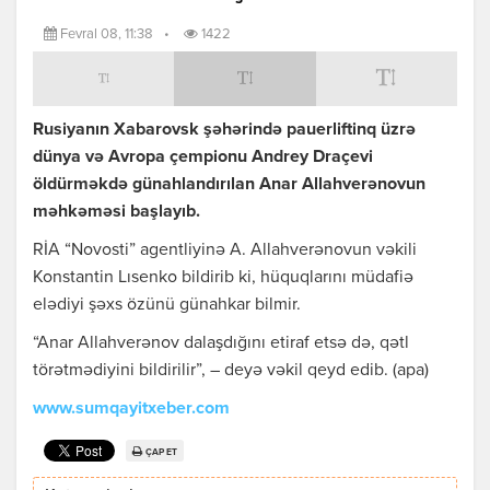
Fevral 08, 11:38
•
1422
Rusiyanın Xabarovsk şəhərində pauerliftinq üzrə
dünya və Avropa çempionu Andrey Draçevi
öldürməkdə günahlandırılan Anar Allahverənovun
məhkəməsi başlayıb.
RİA “Novosti” agentliyinə A. Allahverənovun vəkili
Konstantin Lısenko bildirib ki, hüquqlarını müdafiə
elədiyi şəxs özünü günahkar bilmir.
“Anar Allahverənov dalaşdığını etiraf etsə də, qətl
törətmədiyini bildirilir”, – deyə vəkil qeyd edib. (apa)
www.sumqayitxeber.com
ÇAP ET