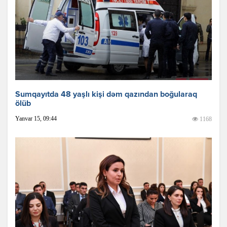
Sumqayıtda 48 yaşlı kişi dəm qazından boğularaq
ölüb
Yanvar 15, 09:44
1168