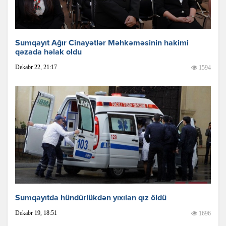
Sumqayıt Ağır Cinayətlər Məhkəməsinin hakimi
qəzada həlak oldu
Dekabr 22, 21:17
1594
Sumqayıtda hündürlükdən yıxılan qız öldü
Dekabr 19, 18:51
1696