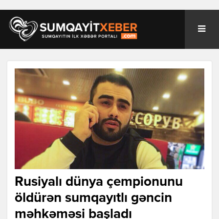
Rusiyalı dünya çempionunu
öldürən sumqayıtlı gəncin
məhkəməsi başladı