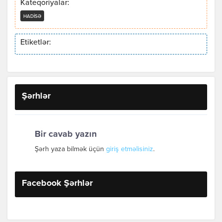
Kateqoriyalar:
HADISƏ
Etiketlər:
Şərhlər
Bir cavab yazın
Şərh yaza bilmək üçün
giriş etməlisiniz
.
Facebook Şərhlər