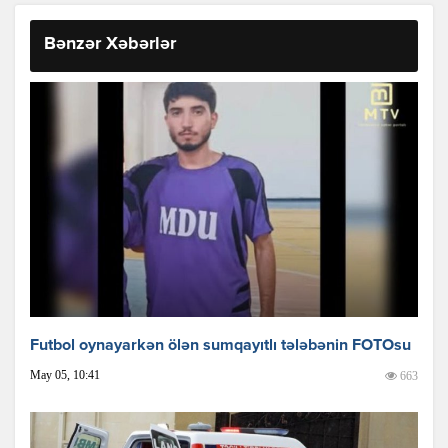
Bənzər Xəbərlər
Futbol oynayarkən ölən sumqayıtlı tələbənin FOTOsu
May 05, 10:41
663