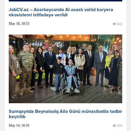
JobCV.az – Azərbaycanda AI əsaslı vahid karyera
ekosistemi istifadəyə verildi
May 18, 18:53
842
Sumqayıtda Beynəlxalq Ailə Günü münasibətilə tədbir
keçirilib
May 14, 10:10
619