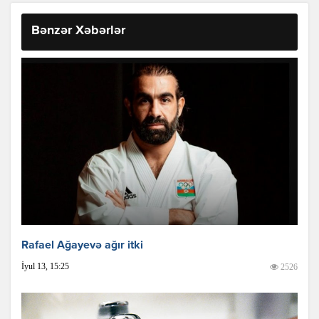
Bənzər Xəbərlər
Rafael Ağayevə ağır itki
İyul 13, 15:25
2526