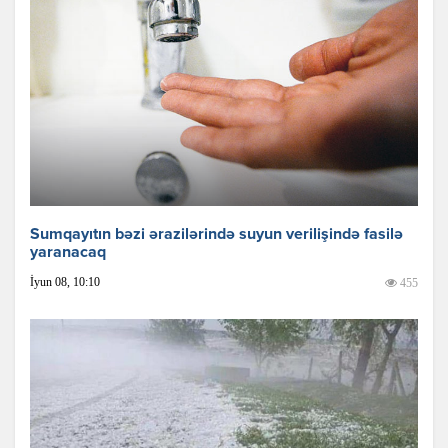
Sumqayıtın bəzi ərazilərində suyun verilişində fasilə
yaranacaq
İyun 08, 10:10
455