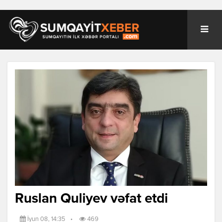
Ruslan Quliyev vəfat etdi
İyun 08, 14:35
•
469