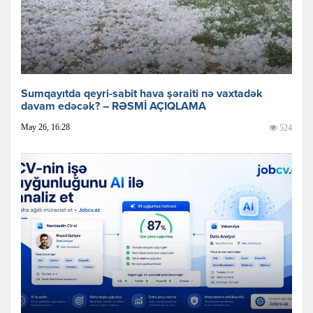
Sumqayıtda qeyri-sabit hava şəraiti nə vaxtadək
davam edəcək? – RƏSMİ AÇIQLAMA
May 26, 16:28
524