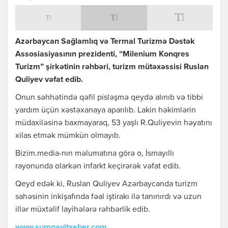
Azərbaycan Sağlamlıq və Termal Turizmə Dəstək
Assosiasiyasının prezidenti, “Milenium Konqres
Turizm” şirkətinin rəhbəri, turizm mütəxəssisi Ruslan
Quliyev vəfat edib.
Onun səhhətində qəfil pisləşmə qeydə alınıb və tibbi
yardım üçün xəstəxanaya aparılıb. Lakin həkimlərin
müdaxiləsinə baxmayaraq, 53 yaşlı R.Quliyevin həyatını
xilas etmək mümkün olmayıb.
Bizim.media-nın məlumatına görə o, İsmayıllı
rayonunda olarkən infarkt keçirərək vəfat edib.
Qeyd edək ki, Ruslan Quliyev Azərbaycanda turizm
sahəsinin inkişafında fəal iştirakı ilə tanınırdı və uzun
illər müxtəlif layihələrə rəhbərlik edib.
www.sumqayitxeber.com