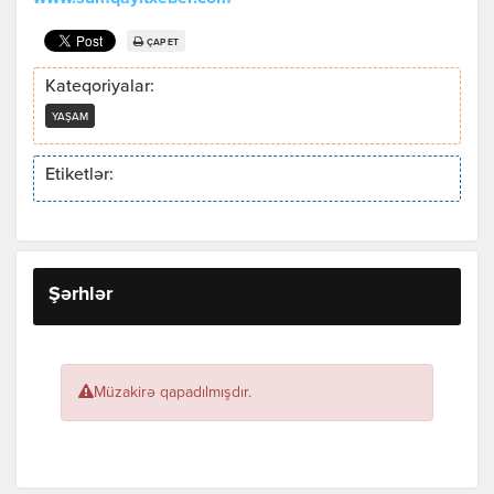
ÇAP ET
Kateqoriyalar:
YAŞAM
Etiketlər:
Şərhlər
Müzakirə qapadılmışdır.