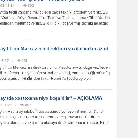
03, 13:34
•
392
tda təcili yardıma müraciətlə bağlı texniki problem yaranıb. Bu
“Qafqazinfo”ya Respublika Təcili və Təxirəsalınmaz Tibbi Yardım
asından məlumat verilib. Bildirilib ki, baş vermiş texniki nasazlıq
qədar Sumqayıt Təcili və Təxirəsalınmaz Tibbi Yardım Stansiyasının
ısa nömrəsinə zənglərdə çətinlik müşahidə olunur. Problem
qaldırılanadək təcili tibbi yardıma müraciət etmək üçün aşağıdakı
rlə əlaqə saxlamaq […]
yıt Tibb Mərkəzinin direktoru vəzifəsindən azad
 16:37
•
231
t Tibb Mərkəzinin direktoru Elnur Azadxanov tutduğu vəzifədən
ilib. “Report”un yerli bürosu xəbər verir ki, bununla bağlı müvafiq
əbul olunub. TƏBİB-dən faktı “Report”a təsdiqləyiblər.
yıtda xəstəxana niyə boşaldılır? – AÇIQLAMA
9, 15:24
•
607
ıtın Hacı Zeynalabdin qəsəbəsində yerləşən 3 nömrəli Şəhər
nası boşaldılır. Bu barədə Trend-ə açıqlamasında TƏBİB-in
yyətlə əlaqələr və kommunikasiya departamentinin rəhbəri Elnur
oğlu məlumat verib. Onun sözlərinə görə, xəstəxananın
lmasının səbəbi binanın qəzalı vəziyyətdə olmasıdır: “Sumqayıt