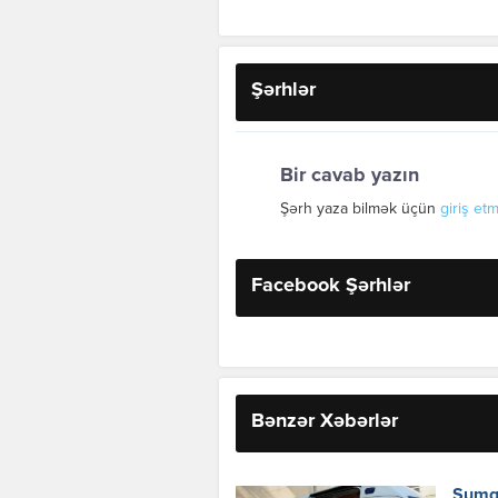
Şərhlər
Bir cavab yazın
Şərh yaza bilmək üçün
giriş etm
Facebook Şərhlər
Bənzər Xəbərlər
Sumqa