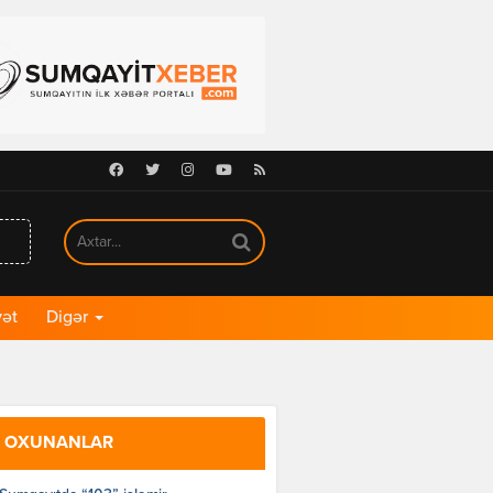
Facebook
Twitter
Instagram
Youtube
RSS
ət
Digər
 OXUNANLAR