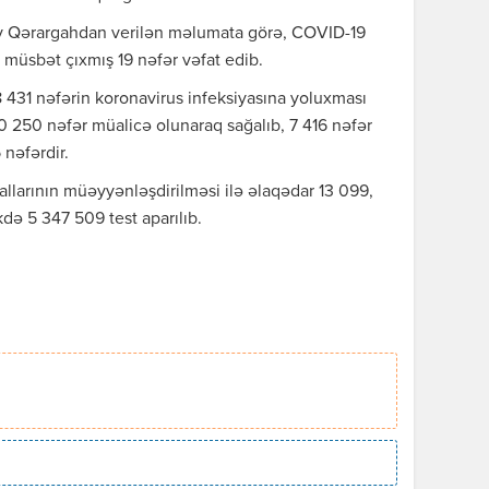
iv Qərargahdan verilən məlumata görə, COVID-19
müsbət çıxmış 19 nəfər vəfat edib.
431 nəfərin koronavirus infeksiyasına yoluxması
0 250 nəfər müalicə olunaraq sağalıb, 7 416 nəfər
 nəfərdir.
llarının müəyyənləşdirilməsi ilə əlaqədar 13 099,
ə 5 347 509 test aparılıb.