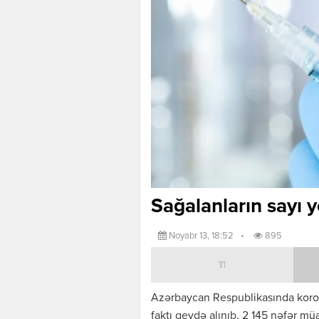
Sağalanların sayı y
Noyabr 13, 18:52
•
895
Azərbaycan Respublikasında koron
faktı qeydə alınıb, 2 145 nəfər mü