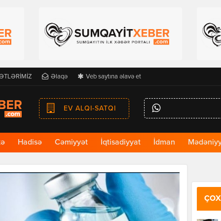
ƏTLƏRİMİZ
Əlaqə
Veb saytına əlavə et
EV ALQI-SATQI
kə
Hadisə
Cəmiyyət
İqtisadiyyat
İdman
Mədəniyy
ÇOX