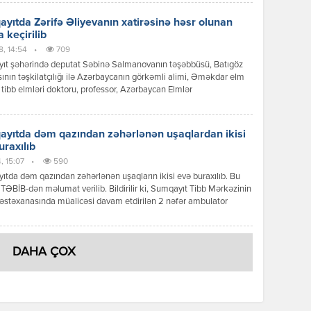
in Hacı Zeynalabdin qəsəbəsində yerləşən, 1916-cı ildə inşa
 tarixi tikilinin bir sıra konstruktiv elementlərində uzunmüddətli
yıtda Zərifə Əliyevanın xatirəsinə həsr olunan
r nəticəsində aşınma […]
 keçirilib
8, 14:54
•
709
ıt şəhərində deputat Səbinə Salmanovanın təşəbbüsü, Batıgöz
sının təşkilatçılığı ilə Azərbaycanın görkəmli alimi, Əməkdar elm
 tibb elmləri doktoru, professor, Azərbaycan Elmlər
yasının həqiqi üzvü Zərifə xanım Əliyevanın 103 illiyinə həsr
 şəhid ailələri, qazilər, müharibə iştirakçıları və aztəminatlı ailələr
z müayinəsi təşkil edilib. Toplantıda əvvəlcə Azərbaycan xalqının
yıtda dəm qazından zəhərlənən uşaqlardan ikisi
li Lideri Heydər Əliyev, görkəmli oftalmoloq-alim, […]
uraxılıb
, 15:07
•
590
tda dəm qazından zəhərlənən uşaqların ikisi evə buraxılıb. Bu
TƏBİB-dən məlumat verilib. Bildirilir ki, Sumqayıt Tibb Mərkəzinin
stəxanasında müalicəsi davam etdirilən 2 nəfər ambulator
 üçün evə buraxılıb: “Respublika Pediatriya Mərkəzinin
dəki Ə.F.Qarayev adına Uşaq Klinik Xəstəxanasında müalicəsi
tdirilən və meninqoensofalit diaqnozu təyin edilən 1 nəfərin
DAHA ÇOX
i isə ağır stabil olaraq qalır”. […]