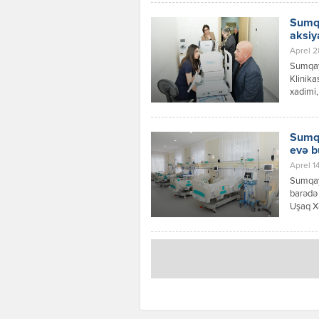
şəhərin
olunmuş
Sumqa
istisma
aksiya
Aprel 2
Sumqay
Klinika
xadimi,
Akademi
olunmuş
üçün gö
Sumqa
Ümummil
evə b
Aprel 14
Sumqayı
barədə 
Uşaq Xə
müalicə
nəzdin
davam e
vəziyyət