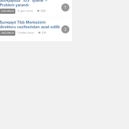
Sumqayıtda “103” işləmir –
Problem yarandı
3 gün öncə
392
SAĞLAMLIQ
Sumqayıt Tibb Mərkəzinin
direktoru vəzifəsindən azad edilib
1 həftə öncə
231
SAĞLAMLIQ