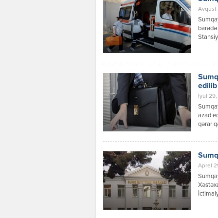
Avqust 
Sumqayı
barədə 
Stansiy
ilə əla
“103” q
aradan 
nömrələ
Sumqa
edilib
İyul 29,
Sumqayı
azad ed
qərar q
Sumqa
Aprel 2
Sumqay
Xəstəxa
İctimai
Hidayət
boşaldı