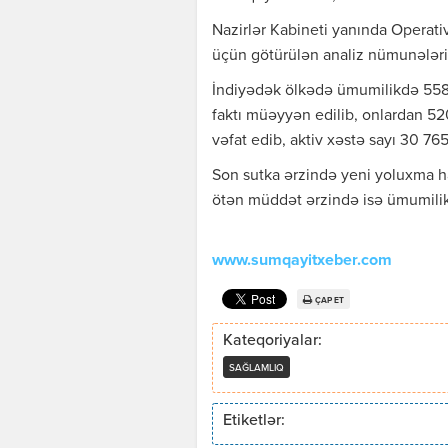
Nazirlər Kabineti yanında Operat
üçün götürülən analiz nümunələri 
İndiyədək ölkədə ümumilikdə 558 
faktı müəyyən edilib, onlardan 52
vəfat edib, aktiv xəstə sayı 30 765
Son sutka ərzində yeni yoluxma ha
ötən müddət ərzində isə ümumilikd
www.sumqayitxeber.com
ÇAP ET
Kateqoriyalar:
SAĞLAMLIQ
Etiketlər: