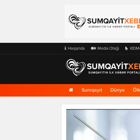
Haqqında
Media Otağı
XİDM
Ana
Sumqayıt
Dünya
Öl
Səhifə