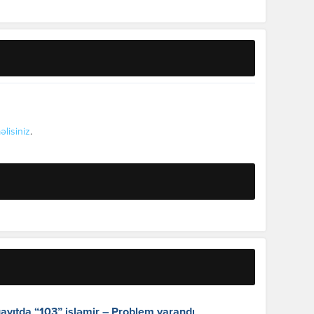
əlisiniz
.
yıtda “103” işləmir – Problem yarandı