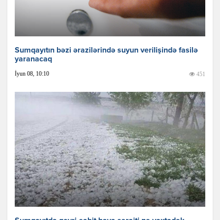
Sumqayıtın bəzi ərazilərində suyun verilişində fasilə
yaranacaq
İyun 08, 10:10
451