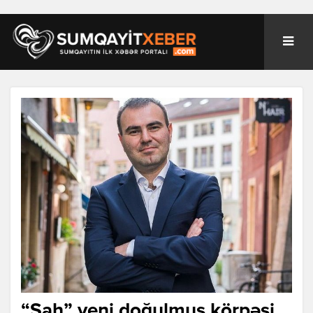
“Şah” yeni doğulmuş körpəsi