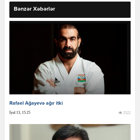
Bənzər Xəbərlər
Rafael Ağayevə ağır itki
İyul 13, 15:25
2522