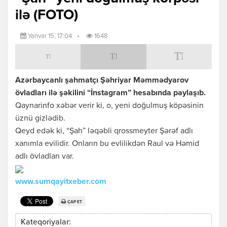
ilə (FOTO)
Yanvar 15, 17:04
•
1648
Azərbaycanlı şahmatçı Şəhriyar Məmmədyarov
övladları ilə şəkilini “İnstagram” hesabında paylaşıb.
Qaynarinfo xəbər verir ki, o, yeni doğulmuş köpəsinin
üznü gizlədib.
Qeyd edək ki, “Şah” ləqəbli qrossmeyter Şərəf adlı
xanımla evilidir. Onların bu evlilikdən Raul və Həmid
adlı övladları var.
www.sumqayitxeber.com
ÇAP ET
Kateqoriyalar: