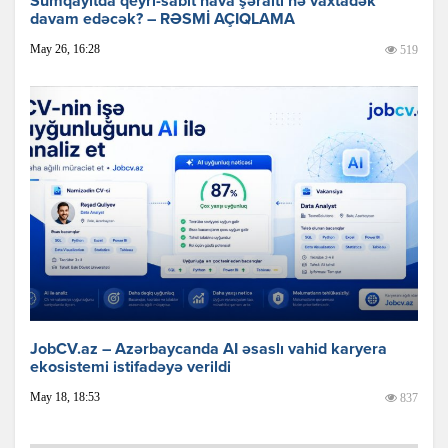
Sumqayıtda qeyri-sabit hava şəraiti nə vaxtadək
davam edəcək? – RƏSMİ AÇIQLAMA
May 26, 16:28
519
JobCV.az – Azərbaycanda AI əsaslı vahid karyera
ekosistemi istifadəyə verildi
May 18, 18:53
837