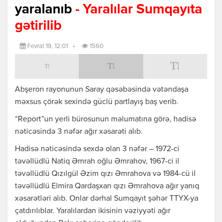
yaralanıb
- Yaralılar Sumqayıta
gətirilib
Fevral 19, 12:01
•
1560
Abşeron rayonunun Saray qəsəbəsində vətəndaşa
məxsus çörək sexində güclü partlayış baş verib.
“Report”un yerli bürosunun məlumatına görə, hadisə
nəticəsində 3 nəfər ağır xəsarəti alıb.
Hadisə nəticəsində sexdə olan 3 nəfər – 1972-ci
təvəllüdlü Natiq Əmrah oğlu Əmrahov, 1967-ci il
təvəllüdlü Qızılgül Əzim qızı Əmrahova və 1984-cü il
təvəllüdlü Elmira Qardaşxan qızı Əmrahova ağır yanıq
xəsarətləri alıb. Onlar dərhal Sumqayıt şəhər TTYX-ya
çatdırılıblar. Yaralılardan ikisinin vəziyyəti ağır