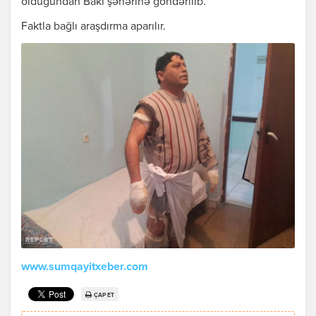
olduğundan Bakı şəhərinə göndərilib.
Faktla bağlı araşdırma aparılır.
www.sumqayitxeber.com
ÇAP ET