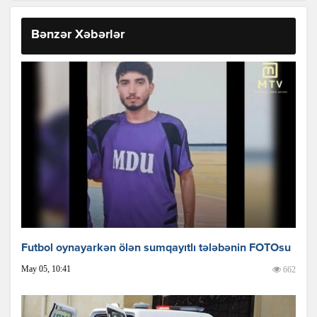
Bənzər Xəbərlər
Futbol oynayarkən ölən sumqayıtlı tələbənin FOTOsu
May 05, 10:41
662