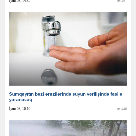
İyun 08, 14:35
461
Sumqayıtın bəzi ərazilərində suyun verilişində fasilə
yaranacaq
İyun 08, 10:10
446