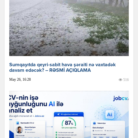
Sumqayıtda qeyri-sabit hava şəraiti nə vaxtadək
davam edəcək? – RƏSMİ AÇIQLAMA
May 26, 16:28
516