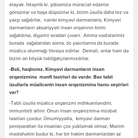
eləyək. İstəyirik ki, şöbəmizə müraciət edənlər
görsünlər və başa düşsünlər ki, bizim üsulla daha tez və
yaxşı sağalırlar, nəinki kimyəvi dərmanlarla. Kimyəvi
dərmanların əksəriyyəti insan orqanının birini
sağaldırsa, digərini sıradan çıxarır. Amma xəstələrimiz
burada sağalandan sonra, öz yaxınlarına da burada
müalicə olunmağı tövsiyə edirlər. Deməli, onlar həm də
bizim ən böyük təbliğatçılarımızdırlar.
-Bəli, haqlısınız. Kimyəvi dərmanların insan
orqanizminə mənfi təsirləri də vardır. Bəs təbii
üsullarla müalicənin insan orqanizminə hansı xeyirləri
var?
-Təbii üsulla müalicə orqanizmi möhkəmləndirir,
immuniteti artırır. Onun insan orqanizminə müsbət
təsirləri çoxdur. Ümumiyyətlə, kimyəvi dərman
pereparatları ilə insanları çox yükləmək olmaz. Mənim
məsləhətim budur ki, hər bir həkim dərmanlardan az