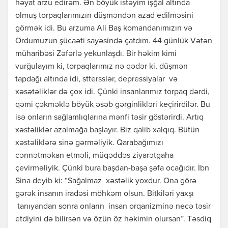
həyat arzu edirəm. Ən böyük istəyim işğal altında
olmuş torpaqlarımızın düşməndən azad edilməsini
görmək idi. Bu arzuma Ali Baş komandanımızın və
Ordumuzun şücaəti sayəsində çatdım. 44 günlük Vətən
müharibəsi Zəfərlə yekunlaşdı. Bir həkim kimi
vurğulayım ki, torpaqlarımız nə qədər ki, düşmən
tapdağı altında idi, sttersslər, depressiyalar və
xəsətəliklər də çox idi. Çünki insanlarımız torpaq dərdi,
qəmi çəkməklə böyük əsəb gərginlikləri keçirirdilər. Bu
isə onların sağlamlıqlarına mənfi təsir göstərirdi. Artıq
xəstəliklər azalmağa başlayır. Biz qalib xalqıq. Bütün
xəstəliklərə sinə gərməliyik. Qarabağımızı
cənnətməkan etməli, müqəddəs ziyarətgaha
çevirməliyik. Çünki bura başdan-başa şəfa ocağıdır. İbn
Sina deyib ki: “Sağalmaz xəstəlik yoxdur. Ona görə
gərək insanın iradəsi möhkəm olsun. Bitkiləri yaxşı
tanıyandan sonra onların insan orqanizminə necə təsir
etdiyini də bilirsən və özün öz həkimin olursan”. Təsdiq