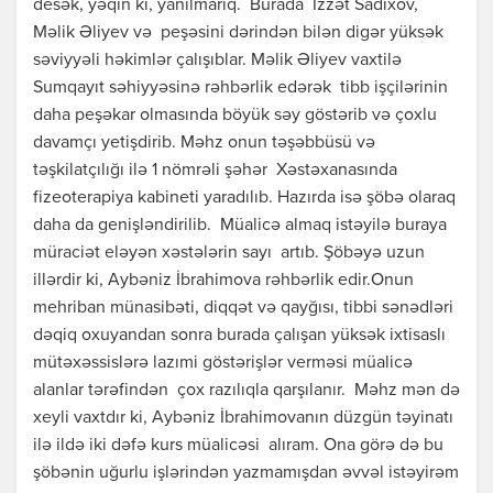
desək, yəqin ki, yanılmarıq. Burada İzzət Sadıxov,
Məlik Əliyev və peşəsini dərindən bilən digər yüksək
səviyyəli həkimlər çalışıblar. Məlik Əliyev vaxtilə
Sumqayıt səhiyyəsinə rəhbərlik edərək tibb işçilərinin
daha peşəkar olmasında böyük səy göstərib və çoxlu
davamçı yetişdirib. Məhz onun təşəbbüsü və
təşkilatçılığı ilə 1 nömrəli şəhər Xəstəxanasında
fizeoterapiya kabineti yaradılıb. Hazırda isə şöbə olaraq
daha da genişləndirilib. Müalicə almaq istəyilə buraya
müraciət eləyən xəstələrin sayı artıb. Şöbəyə uzun
illərdir ki, Aybəniz İbrahimova rəhbərlik edir.Onun
mehriban münasibəti, diqqət və qayğısı, tibbi sənədləri
dəqiq oxuyandan sonra burada çalışan yüksək ixtisaslı
mütəxəssislərə lazımi göstərişlər verməsi müalicə
alanlar tərəfindən çox razılıqla qarşılanır. Məhz mən də
xeyli vaxtdır ki, Aybəniz İbrahimovanın düzgün təyinatı
ilə ildə iki dəfə kurs müalicəsi alıram. Ona görə də bu
şöbənin uğurlu işlərindən yazmamışdan əvvəl istəyirəm