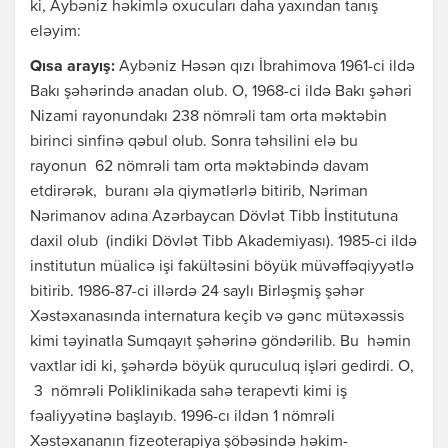
ki, Aybəniz həkimlə oxucuları daha yaxından tanış
eləyim:
Qısa arayış:
Aybəniz Həsən qızı İbrahimova 1961-ci ildə
Bakı şəhərində anadan olub. O, 1968-ci ildə Bakı şəhəri
Nizami rayonundakı 238 nömrəli tam orta məktəbin
birinci sinfinə qəbul olub. Sonra təhsilini elə bu
rayonun 62 nömrəli tam orta məktəbində davam
etdirərək, buranı əla qiymətlərlə bitirib, Nəriman
Nərimanov adına Azərbaycan Dövlət Tibb İnstitutuna
daxil olub (indiki Dövlət Tibb Akademiyası). 1985-ci ildə
institutun müalicə işi fakültəsini böyük müvəffəqiyyətlə
bitirib. 1986-87-ci illərdə 24 saylı Birləşmiş şəhər
Xəstəxanasında internatura keçib və gənc mütəxəssis
kimi təyinatla Sumqayıt şəhərinə göndərilib. Bu həmin
vaxtlar idi ki, şəhərdə böyük quruculuq işləri gedirdi. O,
3 nömrəli Poliklinikada sahə terapevti kimi iş
fəaliyyətinə başlayıb. 1996-cı ildən 1 nömrəli
Xəstəxananın fizeoterapiya şöbəsində həkim-