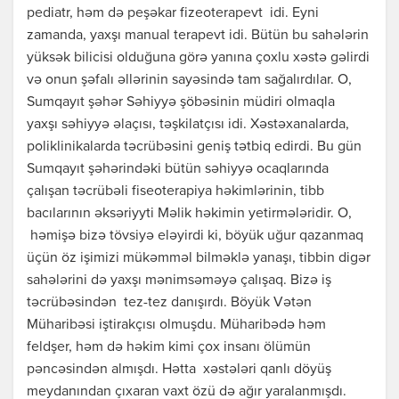
pediatr, həm də peşəkar fizeoterapevt idi. Eyni
zamanda, yaxşı manual terapevt idi. Bütün bu sahələrin
yüksək bilicisi olduğuna görə yanına çoxlu xəstə gəlirdi
və onun şəfalı əllərinin sayəsində tam sağalırdılar. O,
Sumqayıt şəhər Səhiyyə şöbəsinin müdiri olmaqla
yaxşı səhiyyə əlaçısı, təşkilatçısı idi. Xəstəxanalarda,
poliklinikalarda təcrübəsini geniş tətbiq edirdi. Bu gün
Sumqayıt şəhərindəki bütün səhiyyə ocaqlarında
çalışan təcrübəli fiseoterapiya həkimlərinin, tibb
bacılarının əksəriyyti Məlik həkimin yetirmələridir. O,
həmişə bizə tövsiyə eləyirdi ki, böyük uğur qazanmaq
üçün öz işimizi mükəmməl bilməklə yanaşı, tibbin digər
sahələrini də yaxşı mənimsəməyə çalışaq. Bizə iş
təcrübəsindən tez-tez danışırdı. Böyük Vətən
Müharibəsi iştirakçısı olmuşdu. Müharibədə həm
feldşer, həm də həkim kimi çox insanı ölümün
pəncəsindən almışdı. Hətta xəstələri qanlı döyüş
meydanından çıxaran vaxt özü də ağır yaralanmışdı.