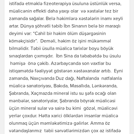
istifadə etməklə fizeoterapiya üsuluna üstünlük versə,
müalicənin effekti daha yaxşı olar və xəstələr tez bir
zamanda sağalar. Belə həkimlərə xəstələrin inamı xeyli
artar. Dünya şöhrətli təbib İbn Sinanın belə bir maraqlı
deyimi var: “Cahil bir həkim ölüm düşərgəsinin
köməkçisidir”. Deməli, həkim öz işini mükəmməl
bilməlidir. Təbii üsulla müalicə tarixlər boyu böyük
sınaqlardan çıxmışdır. İbn Sina da təbabətdə bu üsulu
həmişə önə çəkib. Azərbaycanda son vaxtlar bu
istiqamətdə fəaliyyət göstərən xəstəxanalar artıb. Eyni
zamanda, Naxçıvanda Duz dağı, Naftalanda natfalanla
müalicə sanatoriyası, Bakıda, Masallıda, Lənkəranda,
Şabranda, Xaçmazda mineral istu su şəfa ocağı olan
mənbələr, sanatoriyalar, Şabranda böyrək müalicəsi
üçün mineral sular və sairə bu kimi gözəl, müalicəvi
yerlər çoxdur. Hətta xarici ölklərdən insanlar müalicə
olunmaq üçün məmləkətimizə gəlirlər. Amma öz
vətəndaşlarımız təbii sərvətlərimizdən çox az istifadə