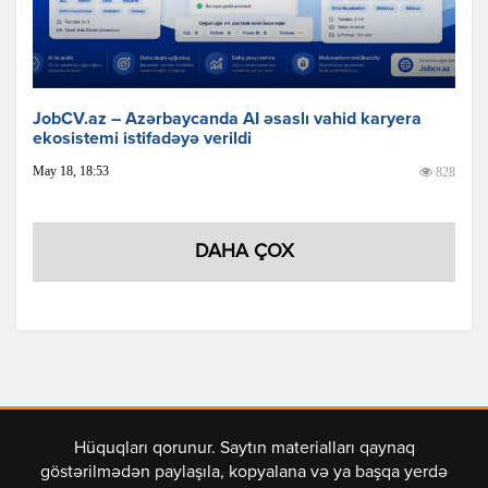
JobCV.az – Azərbaycanda AI əsaslı vahid karyera
ekosistemi istifadəyə verildi
May 18, 18:53
828
DAHA ÇOX
Hüquqları qorunur. Saytın materialları qaynaq
göstərilmədən paylaşıla, kopyalana və ya başqa yerdə