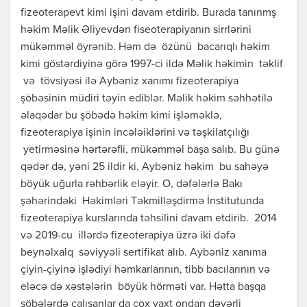
fizeoterapevt kimi işini davam etdirib. Burada tanınmş
həkim Məlik Əliyevdən fiseoterapiyanın sirrlərini
mükəmməl öyrənib. Həm də özünü bacarıqlı həkim
kimi göstərdiyinə görə 1997-ci ildə Məlik həkimin təklif
və tövsiyəsi ilə Aybəniz xanımı fizeoterapiya
şöbəsinin müdiri təyin ediblər. Məlik həkim səhhətilə
əlaqədar bu şöbədə həkim kimi işləməklə,
fizeoterapiya işinin incələiklərini və təşkilatçılığı
yetirməsinə hərtərəfli, mükəmməl başa salıb. Bu günə
qədər də, yəni 25 ildir ki, Aybəniz həkim bu sahəyə
böyük uğurla rəhbərlik eləyir. O, dəfələrlə Bakı
şəhərindəki Həkimləri Təkmilləşdirmə İnstitutunda
fizeoterapiya kurslarında təhsilini davam etdirib. 2014
və 2019-cu illərdə fizeoterapiya üzrə iki dəfə
beynəlxalq səviyyəli sertifikat alıb. Aybəniz xanıma
çiyin-çiyinə işlədiyi həmkarlarının, tibb bacılarının və
eləcə də xəstələrin böyük hörməti var. Hətta başqa
şöbələrdə çalışanlar da çox vaxt ondan dəyərli