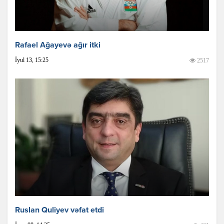
Rafael Ağayevə ağır itki
İyul 13, 15:25
2517
Ruslan Quliyev vəfat etdi