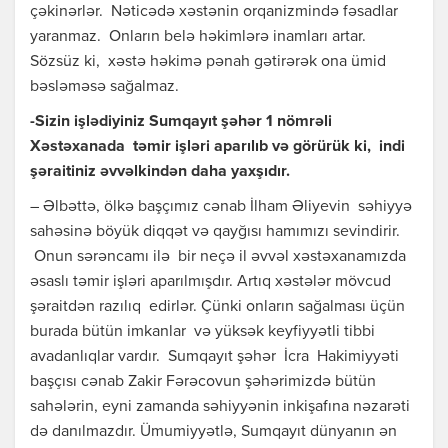
çəkinərlər. Nəticədə xəstənin orqanizmində fəsadlar
yaranmaz. Onların belə həkimlərə inamları artar.
Sözsüz ki, xəstə həkimə pənah gətirərək ona ümid
bəsləməsə sağalmaz.
-Sizin işlədiyiniz Sumqayıt şəhər 1 nömrəli
Xəstəxanada təmir işləri aparılıb və görürük ki, indi
şəraitiniz əvvəlkindən daha yaxşıdır.
– Əlbəttə, ölkə başçımız cənab İlham Əliyevin səhiyyə
sahəsinə böyük diqqət və qayğısı hamımızı sevindirir.
Onun sərəncamı ilə bir neçə il əvvəl xəstəxanamızda
əsaslı təmir işləri aparılmışdır. Artıq xəstələr mövcud
şəraitdən razılıq edirlər. Çünki onların sağalması üçün
burada bütün imkanlar və yüksək keyfiyyətli tibbi
avadanlıqlar vardır. Sumqayıt şəhər İcra Hakimiyyəti
başçısı cənab Zakir Fərəcovun şəhərimizdə bütün
sahələrin, eyni zamanda səhiyyənin inkişafına nəzarəti
də danılmazdır. Ümumiyyətlə, Sumqayıt dünyanın ən