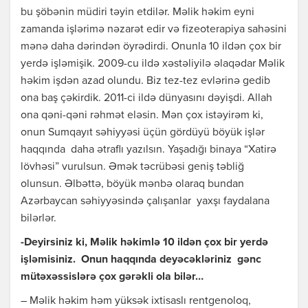
bu şöbənin müdiri təyin etdilər. Məlik həkim eyni
zamanda işlərimə nəzarət edir və fizeoterapiya sahəsini
mənə daha dərindən öyrədirdi. Onunla 10 ildən çox bir
yerdə işləmişik. 2009-cu ildə xəstəliyilə əlaqədar Məlik
həkim işdən azad olundu. Biz tez-tez evlərinə gedib
ona baş çəkirdik. 2011-ci ildə dünyasını dəyişdi. Allah
ona qəni-qəni rəhmət eləsin. Mən çox istəyirəm ki,
onun Sumqayıt səhiyyəsi üçün gördüyü böyük işlər
haqqında daha ətraflı yazılsın. Yaşadığı binaya “Xatirə
lövhəsi” vurulsun. Əmək təcrübəsi geniş təbliğ
olunsun. Əlbəttə, böyük mənbə olaraq bundan
Azərbaycan səhiyyəsində çalışanlar yaxşı faydalana
bilərlər.
-Deyirsiniz ki, Məlik həkimlə 10 ildən çox bir yerdə
işləmisiniz. Onun haqqında deyəcəkləriniz gənc
mütəxəssislərə çox gərəkli ola bilər…
– Məlik həkim həm yüksək ixtisaslı rentgenoloq,