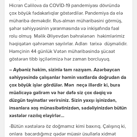
Hicran Cəlilova da COVİD-19 pandemiyası dövründə
çox böyük fədakarlıqlar göstərdilər. Pandemiya da elə
müharibə deməkdir. Rus-alman müharibəsini görmüş,
şəhər səhiyyəsinin yaranmasında və inkişafında fəal
rolu olmuş Məlik Əliyevdən bəhrələnən həkimlərimiz
həqiqətən qəhrəman sayılırlar. Adları tarixə düşməlidir.
Həmçinin 44 günlük Vətən müharibəsində şücaət
göstərən tibb işçilərimizə hər zaman borcluyuq.
– Aybəniz həkim, sizinlə tam razıyam. Azərbaycan
səhiyyəsində çalışanlar həmin vaxtlarda doğrudan da
çox böyük işlər gördülər. Mən neçə illərdir ki, bura
müalicəyə gəlirəm və hər dəfə siz çox dəqiq və
düzgün təyinatlar verirsiniz. Sizin yaxşı işinizdən,
insanlara xoş münasibətinizdən, sadəliyinizdən bütün
xəstələr razılıq eləyirlər…
-Bütün xəstələrə öz doğmamız kimi baxırıq. Çalışırıq ki,
onlara bacardığımız qədər müasir üsullarla xidmət