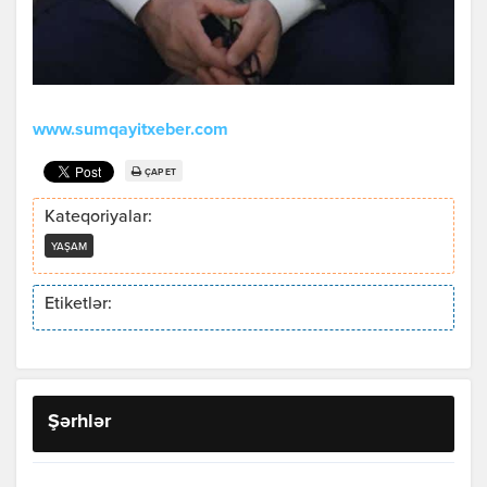
www.sumqayitxeber.com
ÇAP ET
Kateqoriyalar:
YAŞAM
Etiketlər:
Şərhlər