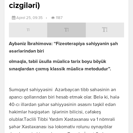
cizgiləri)
Aprel 25, 09:35
•
1187
Aybəniz İbrahimova: “Fizeoterapiya səhiyyənin şah
əsərlərindən biri
olmaqla, təbii üsulla müalicə tarix boyu böyük
sınaqlardan çıxmış klassik müalicə metodudur”.
Sumqayıt səhiyyəsini Azərbaycan tibb sahəsinin ən
aparıcı qollarından biri hesab etmək olar. Belə ki, hələ
40-cı illərdən şəhər səhiyyəsinin əsasını təşkil edən
həkimlər həqiqətən işlərinin bilicisi, cəfakeş
olublar.Təclili Tibbi Yardım Xəstəxanası və 1 nömrəli
şəhər Xəstəxanası isə lokomativ rolunu oynayıblar