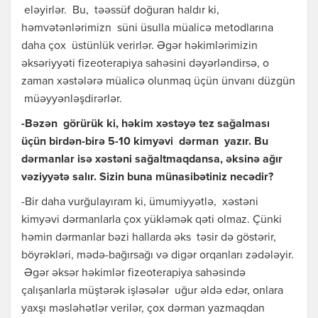
eləyirlər. Bu, təəssüf doğuran haldır ki,
həmvətənlərimizn süni üsulla müalicə metodlarına
daha çox üstünlük verirlər. Əgər həkimlərimizin
əksəriyyəti fizeoterapiya sahəsini dəyərləndirsə, o
zaman xəstələrə müalicə olunmaq üçün ünvanı düzgün
müəyyənləşdirərlər.
-Bəzən görürük ki, həkim xəstəyə tez sağalması
üçün birdən-birə 5-10 kimyəvi dərman yazır. Bu
dərmanlar isə xəstəni sağaltmaqdansa, əksinə ağır
vəziyyətə salır. Sizin buna münasibətiniz necədir?
-Bir daha vurğulayıram ki, ümumiyyətlə, xəstəni
kimyəvi dərmanlarla çox yükləmək qəti olmaz. Çünki
həmin dərmanlar bəzi hallarda əks təsir də göstərir,
böyrəkləri, mədə-bağırsağı və digər orqanları zədələyir.
Əgər əksər həkimlər fizeoterapiya sahəsində
çalışanlarla müştərək işləsələr uğur əldə edər, onlara
yaxşı məsləhətlər verilər, çox dərman yazmaqdan