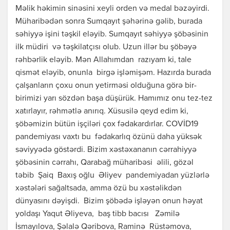
Məlik həkimin sinəsini xeyli orden və medal bəzəyirdi.
Müharibədən sonra Sumqayıt şəhərinə gəlib, burada
səhiyyə işini təşkil eləyib. Sumqayıt səhiyyə şöbəsinin
ilk müdiri və təşkilatçısı olub. Uzun illər bu şöbəyə
rəhbərlik eləyib. Mən Allahımdan razıyam ki, tale
qismət eləyib, onunla birgə işləmişəm. Hazırda burada
çalşanların çoxu onun yetirməsi olduğuna görə bir-
birimizi yarı sözdən başa düşürük. Hamımız onu tez-tez
xatırlayır, rəhmətlə anırıq. Xüsusilə qeyd edim ki,
şöbəmizin bütün işçiləri çox fədakardırlar. COVİD19
pandemiyası vaxtı bu fədakarlıq özünü daha yüksək
səviyyədə göstərdi. Bizim xəstəxananın cərrahiyyə
şöbəsinin cərrahı, Qarabağ müharibəsi əlili, gözəl
təbib Şaiq Baxış oğlu Əliyev pandemiyadan yüzlərlə
xəstələri sağaltsada, amma özü bu xəstəlikdən
dünyasını dəyişdi. Bizim şöbədə işləyən onun həyat
yoldaşı Yaqut Əliyeva, baş tibb bacısı Zəmilə
İsmayılova, Şəlalə Qəribova, Raminə Rüstəmova,