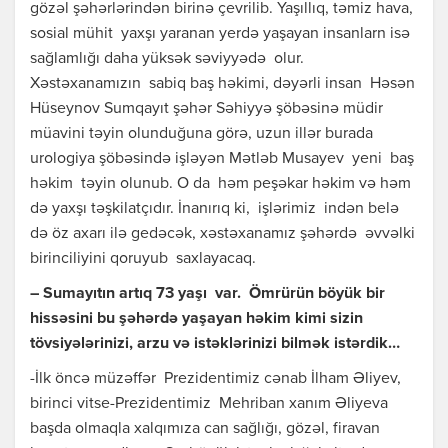
gözəl şəhərlərindən birinə çevrilib. Yaşıllıq, təmiz hava,
sosial mühit yaxşı yaranan yerdə yaşayan insanlarn isə
sağlamlığı daha yüksək səviyyədə olur.
Xəstəxanamızın sabiq baş həkimi, dəyərli insan Həsən
Hüseynov Sumqayıt şəhər Səhiyyə şöbəsinə müdir
müavini təyin olunduğuna görə, uzun illər burada
urologiya şöbəsində işləyən Mətləb Musayev yeni baş
həkim təyin olunub. O da həm peşəkar həkim və həm
də yaxşı təşkilatçıdır. İnanırıq ki, işlərimiz indən belə
də öz axarı ilə gedəcək, xəstəxanamız şəhərdə əvvəlki
birinciliyini qoruyub saxlayacaq.
– Sumayıtın artıq 73 yaşı var. Ömrürün böyük bir
hissəsini bu şəhərdə yaşayan həkim kimi sizin
tövsiyələrinizi, arzu və istəklərinizi bilmək istərdik…
-İlk öncə müzəffər Prezidentimiz cənab İlham Əliyev,
birinci vitse-Prezidentimiz Mehriban xanım Əliyeva
başda olmaqla xalqımıza can sağlığı, gözəl, firavan