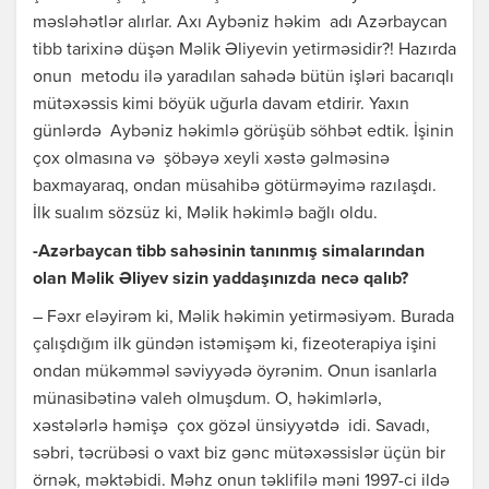
məsləhətlər alırlar. Axı Aybəniz həkim adı Azərbaycan
tibb tarixinə düşən Məlik Əliyevin yetirməsidir?! Hazırda
onun metodu ilə yaradılan sahədə bütün işləri bacarıqlı
mütəxəssis kimi böyük uğurla davam etdirir. Yaxın
günlərdə Aybəniz həkimlə görüşüb söhbət edtik. İşinin
çox olmasına və şöbəyə xeyli xəstə gəlməsinə
baxmayaraq, ondan müsahibə götürməyimə razılaşdı.
İlk sualım sözsüz ki, Məlik həkimlə bağlı oldu.
-Azərbaycan tibb sahəsinin tanınmış simalarından
olan Məlik Əliyev sizin yaddaşınızda necə qalıb?
– Fəxr eləyirəm ki, Məlik həkimin yetirməsiyəm. Burada
çalışdığım ilk gündən istəmişəm ki, fizeoterapiya işini
ondan mükəmməl səviyyədə öyrənim. Onun isanlarla
münasibətinə valeh olmuşdum. O, həkimlərlə,
xəstələrlə həmişə çox gözəl ünsiyyətdə idi. Savadı,
səbri, təcrübəsi o vaxt biz gənc mütəxəssislər üçün bir
örnək, məktəbidi. Məhz onun təklifilə məni 1997-ci ildə