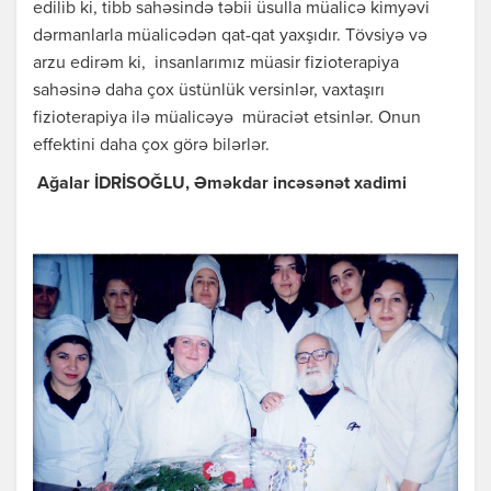
edilib ki, tibb sahəsində təbii üsulla müalicə kimyəvi
dərmanlarla müalicədən qat-qat yaxşıdır. Tövsiyə və
arzu edirəm ki, insanlarımız müasir fizioterapiya
sahəsinə daha çox üstünlük versinlər, vaxtaşırı
fizioterapiya ilə müalicəyə müraciət etsinlər. Onun
effektini daha çox görə bilərlər.
Ağalar İDRİSOĞLU,
Əməkdar incəsənət xadimi