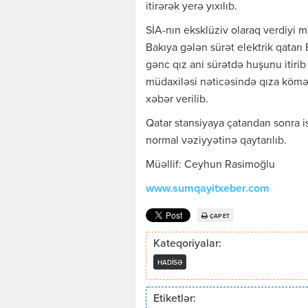
itirərək yerə yıxılıb.
SİA-nın eksklüziv olaraq verdiyi
Bakıya gələn sürət elektrik qatarı
gənc qız ani sürətdə huşunu itirib 
müdaxiləsi nəticəsində qıza köməkl
xəbər verilib.
Qatar stansiyaya çatandan sonra i
normal vəziyyətinə qaytarılıb.
Müəllif: Ceyhun Rasimoğlu
www.sumqayitxeber.com
ÇAP ET
Kateqoriyalar:
HADISƏ
Etiketlər: