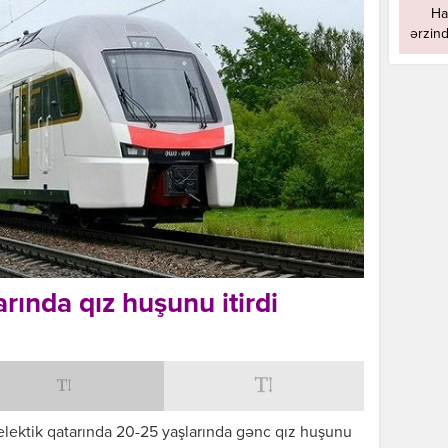
Ha
ərzind
rında qız huşunu itirdi
elektik qatarında 20-25 yaşlarında gənc qız huşunu