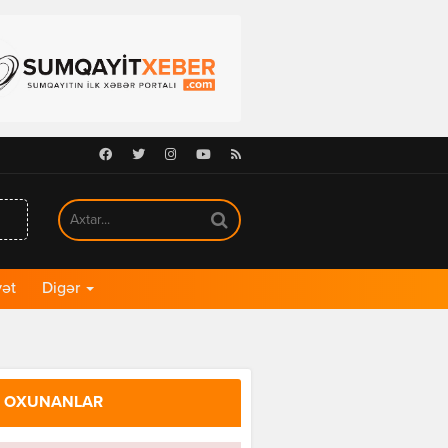
Facebook
Twitter
Instagram
Youtube
RSS
ət
Digər
 OXUNANLAR