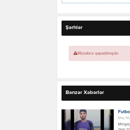
Şərhlər
Müzakirə qapadılmışdır.
Bənzər Xəbərlər
Futbo
May 05,
Mingəçe
ölən 2