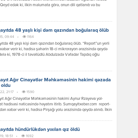
. Qeyd edək ki, ilkin məlumata görə, onun dili qatlanıb və bu
ən həyatını xilas etmək mümkün olmayıb. Sumqayıt şəhər sakini
 Abdullah Mingəçevir Dövlət Universitetinin mühəndislik ixtisası
kurs tələbəsi idi. Faktla bağlı araşdırma […]
yıtda 48 yaşlı kişi dəm qazından boğularaq ölüb
15, 09:44
•
1164
tda 48 yaşlı kişi dəm qazından boğularaq ölüb. “Report”un yerli
xəbər verir ki, hadisə şəhərin 18-ci mikrorayon ərazisində qeydə
 Belə ki, 1978-ci il təvəllüdlü Abdulzadə Vəfadar Tapdıq oğlu
tağında dəm qazından zəhərlənərək həyatını itirib. Hadisə
hüquq-mühafizə orqanlarının əməkdaşları və müvafiq qurumlar
unub. Faktla bağlı araşdırma aparılır.
yıt Ağır Cinayətlər Məhkəməsinin hakimi qəzada
 oldu
22, 21:17
•
1590
ıt Ağır Cinayətlər Məhkəməsinin hakimi Aynur Rzayeva yol-
at hadisəsi nəticəsində həyatını itirib. Sumqayitxeber.com report-
adən xəbər verir ki, hadisə Pirşağı yolu ərazisində qeydə alınıb. İlkin
a görə, A.Rzayevanın idarə etdiyi “Nissan” markalı avtomobil
əqliyyat vasitəsilə toqquşub. Nəticədə hakim hadisə yerində ölüb.
bağlı araşdırma aparılır. “Unikal” xatırladır ki, Aynur Rzayeva şəhid
yıtda hündürlükdən yıxılan qız öldü
ır. O bu vəzifəyə 2022-ci […]
19, 18:51
•
1692