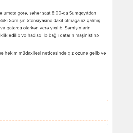
 məlumata görə, səhər saat 8:00-da Sumqayıtdan
 Bakı Sərnişin Stansiyasına daxil olmağa az qalmış
və qatarda olarkən yerə yıxılıb. Sərnişinlərin
ik edilib və hadisə ilə bağlı qatarın maşinistinə
sə həkim müdaxiləsi nəticəsində qız özünə gəlib və