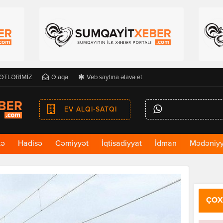
ƏTLƏRİMİZ
Əlaqə
Veb saytına əlavə et
EV ALQI-SATQI
kə
Hadisə
Cəmiyyət
İqtisadiyyat
İdman
Mədəniyy
ÇOX