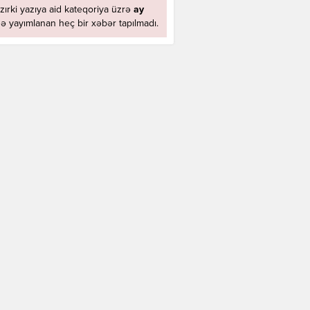
zırki yazıya aid kateqoriya üzrə
ay
ə yayımlanan heç bir xəbər tapılmadı.