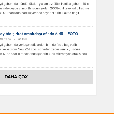
t şəhərində hündürlükdən yıxılan qız ölüb. Hadisə şəhərin 16-cı
sində qeydə alınıb. Binadan yıxılan 2008-ci il təvəllüdlü Fatimə
zı Qurbanzadə hadisə yerində həyatını itirib. Faktla bağlı
ma aparılır.//Report
yıtda şirkət əməkdaşı ofisdə öldü – FOTO
18, 12:07
•
1911
t şəhərində yerləşən ofislərdən birində faciə baş verib.
txeber.com News24.az-a istinadən xəbər verir ki, hadisə
n 17-də saat 11 radələrində şəhərin 4-cü mikrorayon ərazisində
n “Dynamex” kargo şirkətində qeydə alınıb. Şirkətdə çalışan
 rayon sakini, 1998-ci il təvəllüdlü Orxan Dilqəm oğlu
v iş yerində qəfil vəfat edib. Onun böyrək çatışmazlığından
ehtimal olunur. Faktla bağlı […]
DAHA ÇOX