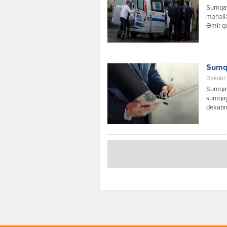
Sumqayı
məhəllə
Əmir qı
araşdır
Sumqa
Dekabr 
Sumqayı
sumqayi
dekabrı
yerləşə
Abşeron
Məmmədo
öldüyü 