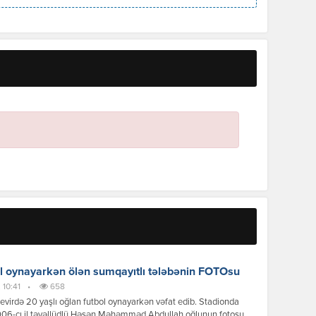
l oynayarkən ölən sumqayıtlı tələbənin FOTOsu
 10:41
•
658
virdə 20 yaşlı oğlan futbol oynayarkən vəfat edib. Stadionda
006-cı il təvəllüdlü Həsən Məhəmməd Abdullah oğlunun fotosu