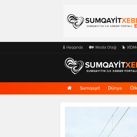
Haqqında
Media Otağı
XİDM
Ana
Sumqayıt
Dünya
Öl
Səhifə