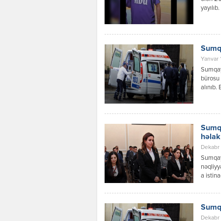
yayılıb
səbəbd
olan H.
üzrə ll 
Sumqa
Yanvar 
Sumqayı
bürosu 
alınıb.
hamam o
yerinə 
cəlb ol
Sumqa
həlak
Dekabr 
Sumqay
nəqliyy
a istin
məlumat
digər n
Faktla 
Sumqa
övladıd
Dekabr 