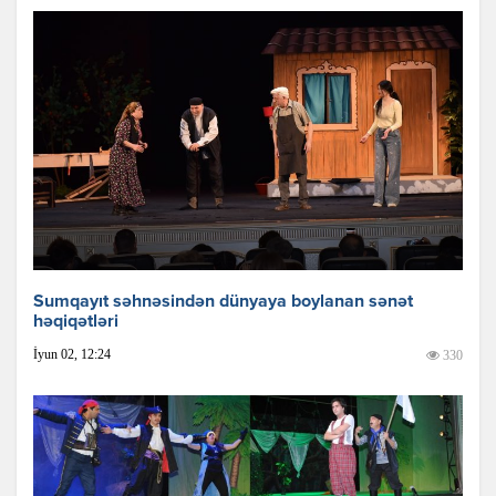
Sumqayıt səhnəsindən dünyaya boylanan sənət
həqiqətləri
İyun 02, 12:24
330