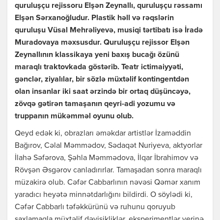
quruluşçu rejissoru Elşən Zeynallı, quruluşçu rəssamı
Elşən Sərxanoğludur. Plastik həll və rəqslərin
quruluşu Vüsal Mehrəliyevə, musiqi tərtibatı isə İradə
Muradovaya məxsusdur. Quruluşçu rejissor Elşən
Zeynallının klassikaya yeni baxış bucağı özünü
maraqlı traktovkada göstərib. Teatr ictimaiyyəti,
gənclər, ziyalılar, bir sözlə müxtəlif kontingentdən
olan insanlar iki saat ərzində bir ortaq düşüncəyə,
zövqə gətirən tamaşanın qeyri-adi yozumu və
truppanın mükəmməl oyunu olub.
Qeyd edək ki, obrazları əməkdar artistlər İzaməddin
Bağırov, Cəlal Məmmədov, Sədaqət Nuriyeva, aktyorlar
İlahə Səfərova, Şəhla Məmmədova, İlqar İbrahimov və
Rövşən Əsgərov canladırırlar. Tamaşadan sonra maraqlı
müzakirə olub. Cəfər Cabbarlının nəvəsi Qəmər xanım
yaradıcı heyətə minnətdarlığını bildirdi. O söylədi ki,
Cəfər Cabbarlı təfəkkürünü və ruhunu qoruyub
saxlamaqla müxtəlif dəyişikliklər, eksperimentlər yerinə