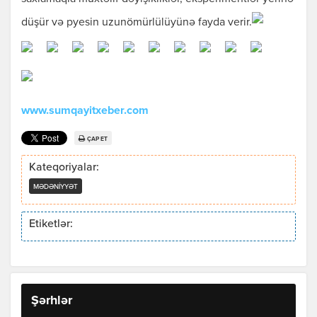
düşür və pyesin uzunömürlülüyünə fayda verir.
www.sumqayitxeber.com
ÇAP ET
Kateqoriyalar:
MƏDƏNIYYƏT
Etiketlər:
Şərhlər