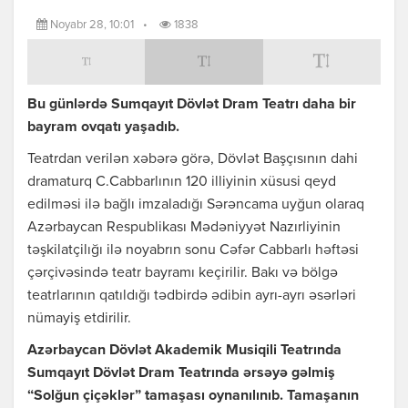
Noyabr 28, 10:01
•
1838
Bu günlərdə Sumqayıt Dövlət Dram Teatrı daha bir
bayram ovqatı yaşadıb.
Teatrdan verilən xəbərə görə, Dövlət Başçısının dahi
dramaturq C.Cabbarlının 120 illiyinin xüsusi qeyd
edilməsi ilə bağlı imzaladığı Sərəncama uyğun olaraq
Azərbaycan Respublikası Mədəniyyət Nazırliyinin
təşkilatçilığı ilə noyabrın sonu Cəfər Cabbarlı həftəsi
çərçivəsində teatr bayramı keçirilir. Bakı və bölgə
teatrlarının qatıldığı tədbirdə ədibin ayrı-ayrı əsərləri
nümayiş etdirilir.
Azərbaycan Dövlət Akademik Musiqili Teatrında
Sumqayıt Dövlət Dram Teatrında ərsəyə gəlmiş
“Solğun çiçəklər” tamaşası oynanılınıb. Tamaşanın