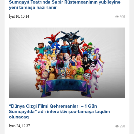
Sumqayıt Teatrında Sabir Rüstəmxanlının yubileyinə
yeni tamaşa hazırlanır
İyul 10, 16:14
306
“Dünya Cizgi Filmi Qəhrəmanları – 1 Gün
Sumqayıtda” adlı interaktiv şou-tamaşa təqdim
olunacaq
İyun 24, 12:37
290