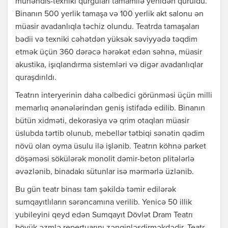
mühəndis-texniki qurğuları tamamilə yenidən quruldu.
Binanın 500 yerlik tamaşa və 100 yerlik akt salonu ən
müasir avadanlıqla təchiz olundu. Teatrda tamaşaları
bədii və texniki cəhətdən yüksək səviyyədə təqdim
etmək üçün 360 dərəcə hərəkət edən səhnə, müasir
akustika, işıqlandırma sistemləri və digər avadanlıqlar
quraşdırıldı.
Teatrın interyerinin daha cəlbedici görünməsi üçün milli
memarlıq ənənələrindən geniş istifadə edilib. Binanın
bütün xidməti, dekorasiya və qrim otaqları müasir
üslubda tərtib olunub, mebellər tətbiqi sənətin qədim
növü olan oyma üsulu ilə işlənib. Teatrın köhnə parket
döşəməsi sökülərək monolit dəmir-beton plitələrlə
əvəzlənib, binadakı sütunlar isə mərmərlə üzlənib.
Bu gün teatr binası tam şəkildə təmir edilərək
sumqayıtlıların sərəncamına verilib. Yenicə 50 illik
yubileyini qeyd edən Sumqayıt Dövlət Dram Teatrı