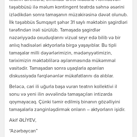
təşəbbüsü ilə məlum kontingent teatrda səhnə əsərini
izlədikdən sonra tamaşanın müzakirəsinə dəvət olunub.
İlk təşəbbüs Sumqayıt şəhər 31 saylı məktəbin şagirdləri
tərəfindən irəli sürülüb. Tamaşada şagirdlər
nəzəriyyədə oxuduqlarını vizual seyr edə bilib və bir
anlıq hadisələri aktyorlarla birgə yaşayıblar. Bu tipli
tamaşalar milli dəyərlərimizin, mədənyyətimizin,
tariximizin məktəblilərə aşılanmasında mükəmməl
vasitədir. Tamaşadan sonra uşaqlarla aparılan
diskussiyada fərqlənənlər mükafatlarını da alıblar.
Beləcə, cari ili uğurla başa vuran teatrın kollektivi il
sonu və yeni ilin əvvəlində tamaşaçıları intizarda
qoymayacaq. Çünki təmir edilmiş binanın gözəlliyini
tamaşalarla zənginləşdirmək onların – aktyorların işidir.
Akif ƏLİYEV,
“Azərbaycan”