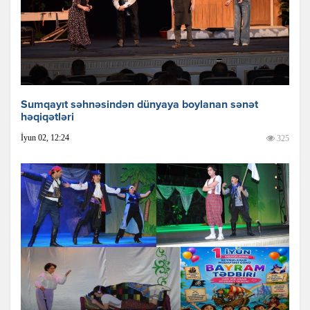
Sumqayıt səhnəsindən dünyaya boylanan sənət
həqiqətləri
İyun 02, 12:24
325