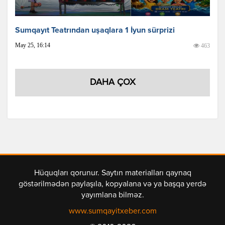
Sumqayıt Teatrından uşaqlara 1 İyun sürprizi
May 25, 16:14
463
DAHA ÇOX
Hüquqları qorunur. Saytın materialları qaynaq
göstərilmədən paylaşıla, kopyalana və ya başqa yerdə
yayımlana bilməz.
www.sumqayitxeber.com