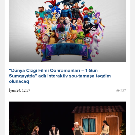
“Dünya Cizgi Filmi Qəhrəmanları – 1 Gün
Sumqayıtda” adlı interaktiv şou-tamaşa təqdim
olunacaq
İyun 24, 12:37
287