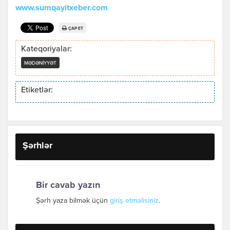
www.sumqayitxeber.com
ÇAP ET
Kateqoriyalar:
MƏDƏNIYYƏT
Etiketlər:
Şərhlər
Bir cavab yazın
Şərh yaza bilmək üçün
giriş etməlisiniz
.