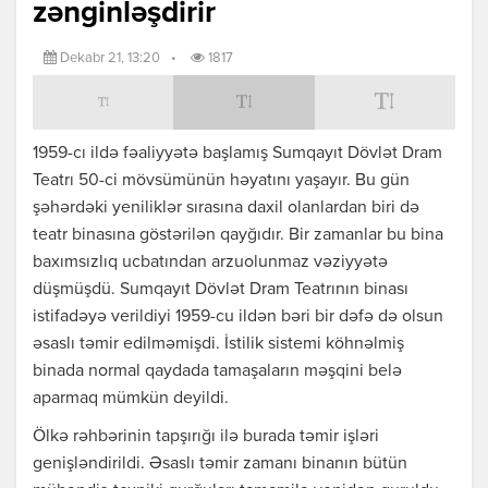
zənginləşdirir
Dekabr 21, 13:20
•
1817
1959-cı ildə fəaliyyətə başlamış Sumqayıt Dövlət Dram
Teatrı 50-ci mövsümünün həyatını yaşayır. Bu gün
şəhərdəki yeniliklər sırasına daxil olanlardan biri də
teatr binasına göstərilən qayğıdır. Bir zamanlar bu bina
baxımsızlıq ucbatından arzuolunmaz vəziyyətə
düşmüşdü. Sumqayıt Dövlət Dram Teatrının binası
istifadəyə verildiyi 1959-cu ildən bəri bir dəfə də olsun
əsaslı təmir edilməmişdi. İstilik sistemi köhnəlmiş
binada normal qaydada tamaşaların məşqini belə
aparmaq mümkün deyildi.
Ölkə rəhbərinin tapşırığı ilə burada təmir işləri
genişləndirildi. Əsaslı təmir zamanı binanın bütün