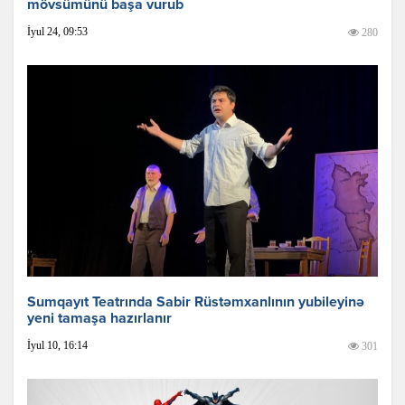
mövsümünü başa vurub
İyul 24, 09:53
280
Sumqayıt Teatrında Sabir Rüstəmxanlının yubileyinə
yeni tamaşa hazırlanır
İyul 10, 16:14
301