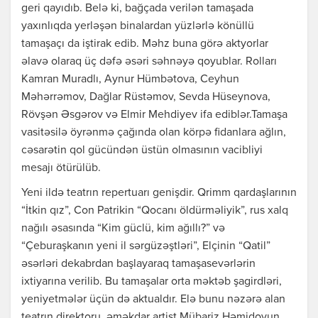
geri qayıdıb. Belə ki, bağçada verilən tamaşada
yaxınlıqda yerləşən binalardan yüzlərlə könüllü
tamaşaçı da iştirak edib. Məhz buna görə aktyorlar
əlavə olaraq üç dəfə əsəri səhnəyə qoyublar. Rolları
Kamran Muradlı, Aynur Hümbətova, Ceyhun
Məhərrəmov, Dağlar Rüstəmov, Sevda Hüseynova,
Rövşən Əsgərov və Elmir Mehdiyev ifa ediblər.Tamaşa
vasitəsilə öyrənmə çağında olan körpə fidanlara ağlın,
cəsarətin qol gücündən üstün olmasının vacibliyi
mesajı ötürülüb.
Yeni ildə teatrın repertuarı genişdir. Qrimm qardaşlarının
“İtkin qız”, Con Patrikin “Qocanı öldürməliyik”, rus xalq
nağılı əsasında “Kim güclü, kim ağıllı?” və
“Çeburaşkanın yeni il sərgüzəştləri”, Elçinin “Qatil”
əsərləri dekabrdan başlayaraq tamaşasevərlərin
ixtiyarına verilib. Bu tamaşalar orta məktəb şagirdləri,
yeniyetmələr üçün də aktualdır. Elə bunu nəzərə alan
teatrın direktoru, əməkdar artist Mübariz Həmidovun