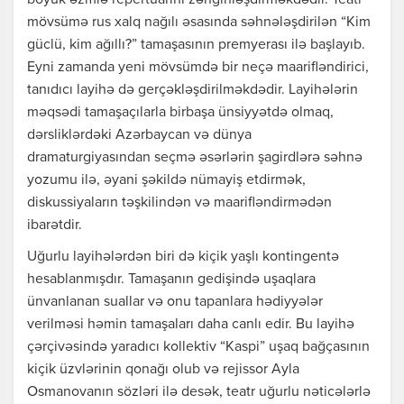
böyük əzmlə repertuarını zənginləşdirməkdədir. Teatr
mövsümə rus xalq nağılı əsasında səhnələşdirilən “Kim
güclü, kim ağıllı?” tamaşasının premyerası ilə başlayıb.
Eyni zamanda yeni mövsümdə bir neçə maarifləndirici,
tanıdıcı layihə də gerçəkləşdirilməkdədir. Layihələrin
məqsədi tamaşaçılarla birbaşa ünsiyyətdə olmaq,
dərsliklərdəki Azərbaycan və dünya
dramaturgiyasından seçmə əsərlərin şagirdlərə səhnə
yozumu ilə, əyani şəkildə nümayiş etdirmək,
diskussiyaların təşkilindən və maarifləndirmədən
ibarətdir.
Uğurlu layihələrdən biri də kiçik yaşlı kontingentə
hesablanmışdır. Tamaşanın gedişində uşaqlara
ünvanlanan suallar və onu tapanlara hədiyyələr
verilməsi həmin tamaşaları daha canlı edir. Bu layihə
çərçivəsində yaradıcı kollektiv “Kaspi” uşaq bağçasının
kiçik üzvlərinin qonağı olub və rejissor Ayla
Osmanovanın sözləri ilə desək, teatr uğurlu nəticələrlə