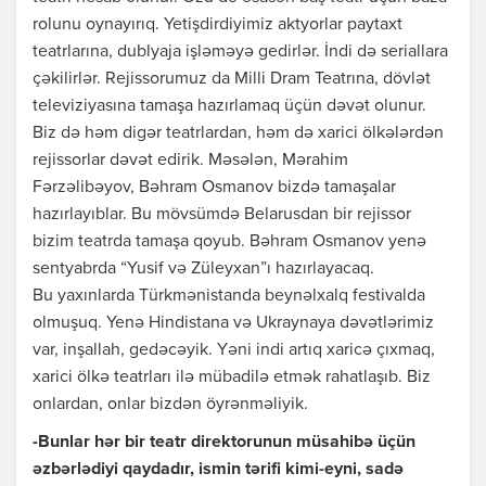
rolunu oynayırıq. Yetişdirdiyimiz aktyorlar paytaxt
teatrlarına, dublyaja işləməyə gedirlər. İndi də seriallara
çəkilirlər. Rejissorumuz da Milli Dram Teatrına, dövlət
televiziyasına tamaşa hazırlamaq üçün dəvət olunur.
Biz də həm digər teatrlardan, həm də xarici ölkələrdən
rejissorlar dəvət edirik. Məsələn, Mərahim
Fərzəlibəyov, Bəhram Osmanov bizdə tamaşalar
hazırlayıblar. Bu mövsümdə Belarusdan bir rejissor
bizim teatrda tamaşa qoyub. Bəhram Osmanov yenə
sentyabrda “Yusif və Züleyxan”ı hazırlayacaq.
Bu yaxınlarda Türkmənistanda beynəlxalq festivalda
olmuşuq. Yenə Hindistana və Ukraynaya dəvətlərimiz
var, inşallah, gedəcəyik. Yəni indi artıq xaricə çıxmaq,
xarici ölkə teatrları ilə mübadilə etmək rahatlaşıb. Biz
onlardan, onlar bizdən öyrənməliyik.
-Bunlar hər bir teatr direktorunun müsahibə üçün
əzbərlədiyi qaydadır, ismin tərifi kimi-eyni, sadə