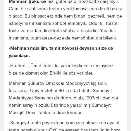
Mehman Şükürov
bizi gülər üzlə, nəzakətlə qarşılayır.
Cəmi bir saat sonra teatrın yeni tamaşasının daxili baxışı
olacaq. Bu bir saat ərzində həm binanı gəzməli, həm də
istədiyimiz insanlarla söhbət etməliyik. Odur ki, fürsəti
fovtə vermədən direktorla söhbətə başladıq. Yaradıcı
insanlarla, teatrı gəzə-gəzə də həmsöhbət ola bilərik.
-Mehman müəllim, təmir növbəsi deyəsən sizə də
yaxınlaşır.
-Hə-dedi. -Ümid edirik ki, yaxınlaşdıqca uzaqlaşmaz,
bizə də qismət olar. Bir-iki ilə söz veriblər.
Mehman Şükürov Əməkdar Mədəniyyət İşçisidir.
İncəsənət Universitetini 90-cı ildə bitirib. Sumqayıt
Mədəniyyət Sarayının direktoru olub, 1997-ci ildən elə
həmin sarayın özülü üzərində yaradılmış Sumqayıt
Musiqili Dram Teatrının direktorudur:
-Sumqayıt teatrı paytaxtdan çox uzaq olmasa da əyalət
teatrı hesab olunur. Özü də əsasən baş teatr üçün baza