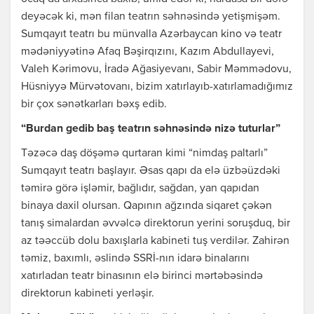
deyəcək ki, mən filan teatrın səhnəsində yetişmişəm.
Sumqayıt teatrı bu münvalla Azərbaycan kino və teatr
mədəniyyətinə Afaq Bəşirqızını, Kazım Abdullayevi,
Valeh Kərimovu, İradə Ağasiyevanı, Sabir Məmmədovu,
Hüsniyyə Mürvətovanı, bizim xatırlayıb-xatırlamadığımız
bir çox sənətkarları bəxş edib.
“Burdan gedib baş teatrın səhnəsində nizə tuturlar”
Təzəcə daş döşəmə qurtaran kimi “nimdaş paltarlı”
Sumqayıt teatrı başlayır. Əsas qapı da elə üzbəüzdəki
təmirə görə işləmir, bağlıdır, sağdan, yan qapıdan
binaya daxil olursan. Qapının ağzında siqaret çəkən
tanış simalardan əvvəlcə direktorun yerini soruşduq, bir
az təəccüb dolu baxışlarla kabineti tuş verdilər. Zahirən
təmiz, baxımlı, əslində SSRİ-nın idarə binalarını
xatırladan teatr binasının elə birinci mərtəbəsində
direktorun kabineti yerləşir.