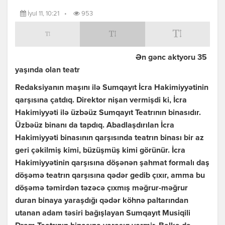
İyul 11, 10:21
•
953
Ən gənc aktyoru 35
yaşında olan teatr
Redaksiyanın maşını ilə Sumqayıt İcra Hakimiyyətinin
qarşısına çatdıq. Direktor nişan vermişdi ki, İcra
Hakimiyyəti ilə üzbəüz Sumqayıt Teatrının binasıdır.
Üzbəüz binanı da tapdıq. Abadlaşdırılan İcra
Hakimiyyəti binasının qarşısında teatrın binası bir az
geri çəkilmiş kimi, büzüşmüş kimi görünür. İcra
Hakimiyyətinin qarşısına döşənən şahmat formalı daş
döşəmə teatrın qarşısına qədər gedib çıxır, amma bu
döşəmə təmirdən təzəcə çıxmış məğrur-məğrur
duran binaya yaraşdığı qədər köhnə paltarından
utanan adam təsiri bağışlayan Sumqayıt Musiqili