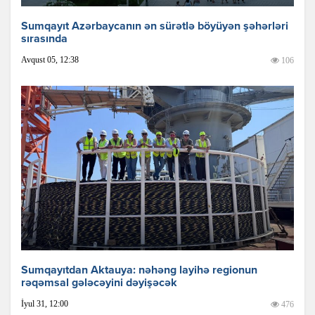
Sumqayıt Azərbaycanın ən sürətlə böyüyən şəhərləri
sırasında
Avqust 05, 12:38
106
Sumqayıtdan Aktauya: nəhəng layihə regionun
rəqəmsal gələcəyini dəyişəcək
İyul 31, 12:00
476