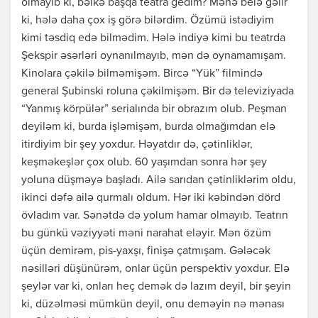
olmayıb ki, bəlkə başqa teatra gedim? Mənə belə gəlir
ki, hələ daha çox iş görə bilərdim. Özümü istədiyim
kimi təsdiq edə bilmədim. Hələ indiyə kimi bu teatrda
Şekspir əsərləri oynanılmayıb, mən də oynamamışam.
Kinolara çəkilə bilməmişəm. Bircə “Yük” filmində
general Şubinski roluna çəkilmişəm. Bir də televiziyada
“Yanmış körpülər” serialında bir obrazım olub. Peşman
deyiləm ki, burda işləmişəm, burda olmağımdan elə
itirdiyim bir şey yoxdur. Həyatdır də, çətinliklər,
keşməkeşlər çox olub. 60 yaşımdan sonra hər şey
yoluna düşməyə başladı. Ailə sarıdan çətinliklərim oldu,
ikinci dəfə ailə qurmalı oldum. Hər iki kəbindən dörd
övladım var. Sənətdə də yolum hamar olmayıb. Teatrın
bu günkü vəziyyəti məni narahat eləyir. Mən özüm
üçün demirəm, pis-yaxşı, finişə çatmışam. Gələcək
nəsilləri düşünürəm, onlar üçün perspektiv yoxdur. Elə
şeylər var ki, onları heç demək də lazım deyil, bir şeyin
ki, düzəlməsi mümkün deyil, onu deməyin nə mənası