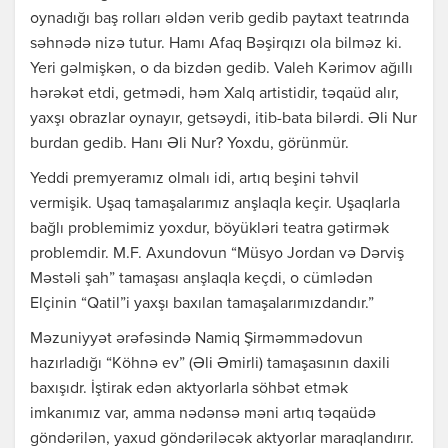
oynadığı baş rolları əldən verib gedib paytaxt teatrında
səhnədə nizə tutur. Hamı Afaq Bəşirqızı ola bilməz ki.
Yeri gəlmişkən, o da bizdən gedib. Valeh Kərimov ağıllı
hərəkət etdi, getmədi, həm Xalq artistidir, təqaüd alır,
yaxşı obrazlar oynayır, getsəydi, itib-bata bilərdi. Əli Nur
burdan gedib. Hanı Əli Nur? Yoxdu, görünmür.
Yeddi premyeramız olmalı idi, artıq beşini təhvil
vermişik. Uşaq tamaşalarımız anşlaqla keçir. Uşaqlarla
bağlı problemimiz yoxdur, böyükləri teatra gətirmək
problemdir. M.F. Axundovun “Müsyo Jordan və Dərviş
Məstəli şah” tamaşası anşlaqla keçdi, o cümlədən
Elçinin “Qatil”i yaxşı baxılan tamaşalarımızdandır.”
Məzuniyyət ərəfəsində Namiq Şirməmmədovun
hazırladığı “Köhnə ev” (Əli Əmirli) tamaşasının daxili
baxışıdr. İştirak edən aktyorlarla söhbət etmək
imkanımız var, amma nədənsə məni artıq təqaüdə
göndərilən, yaxud göndəriləcək aktyorlar maraqlandırır.