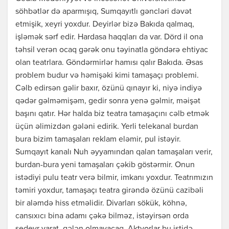
söhbətlər də aparmışıq, Sumqayıtlı gəncləri dəvət
etmişik, xeyri yoxdur. Deyirlər bizə Bakıda qalmaq,
işləmək sərf edir. Hardasa haqqları da var. Dörd il ona
təhsil verən ocaq gərək onu təyinatla göndərə ehtiyac
olan teatrlara. Göndərmirlər hamısı qalır Bakıda. Əsas
problem budur və həmişəki kimi tamaşaçı problemi.
Cəlb edirsən gəlir baxır, özünü qınayır ki, niyə indiyə
qədər gəlməmişəm, gedir sonra yenə gəlmir, məişət
başını qatır. Hər halda biz teatra tamaşaçını cəlb etmək
üçün əlimizdən gələni edirik. Yerli telekanal burdan
bura bizim tamaşaları reklam eləmir, pul istəyir.
Sumqayıt kanalı Nuh əyyamından qalan tamaşaları verir,
burdan-bura yeni tamaşaları çəkib göstərmir. Onun
istədiyi pulu teatr verə bilmir, imkanı yoxdur. Teatrımızın
təmiri yoxdur, tamaşaçı teatra girəndə özünü cazibəli
bir aləmdə hiss etməlidir. Divarları sökük, köhnə,
cansıxıcı bina adamı çəkə bilməz, istəyirsən orda