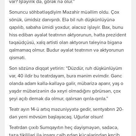
var? İşləyirik də, görək nə olur.”
Sonuncu söhbətləşdiyim Məzahir müəllim oldu. Çox
sönük, ümidsiz danışırdı. Elə bil ruh düşkünlüyünə
qapılıb, sabaha ümidi yoxdur, əlacsız işləyir. Bax, bunu
hiss ediban əyalət teatrının aktyorunun, hətta prezident
təqaüdçüsü, xalq artisti olan aktyorun taleyinə biganə
qalmamaq olmur. Budur əyalət teatrının və aktyorunun
qisməti.
Son sözünə diqqət yetirin: “Düzdür, ruh düşkünlüyüm
var, 40 ildir bu teatrdayam, bura mənim evimdir. Gənc
olanda adam kəllə-kəlləyə gəlir, mübarizə aparır, yaş o
yaşdır mübarizənin də xeyri olmadığını görürsən, çox
şeyi açıb demək də olmur, qalırsan qırıla-qırıla.”
Teatr ayın 14-ü artıq məzuniyyətə gedir, sentyabrın 20-
dən yeni mövsüm başlayacaq. Uğurlar olsun!
Teatrdan çıxıb Sumqayıtın heç dəyişməyən, sadəcə,
təzə tikililəri ilə insanı cəlb edən küçələrindən keçib