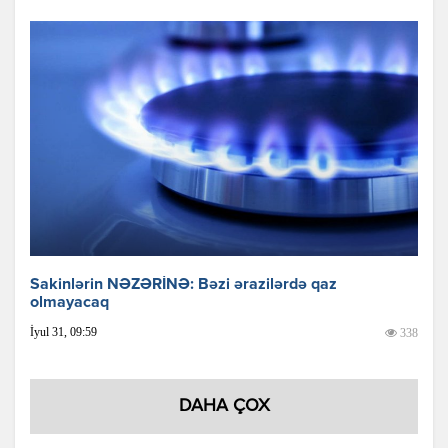
Sakinlərin NƏZƏRİNƏ: Bəzi ərazilərdə qaz
olmayacaq
İyul 31, 09:59
338
DAHA ÇOX