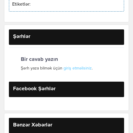
Etiketlər:
Şərhlər
Bir cavab yazın
Şərh yaza bilmək üçün
giriş etməlisiniz
.
Facebook Şərhlər
Bənzər Xəbərlər