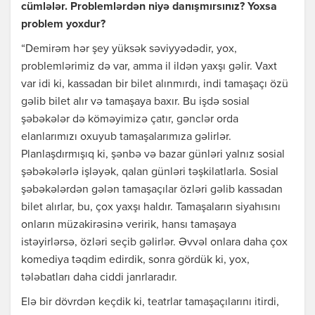
cümlələr. Problemlərdən niyə danışmırsınız? Yoxsa
problem yoxdur?
“Demirəm hər şey yüksək səviyyədədir, yox,
problemlərimiz də var, amma il ildən yaxşı gəlir. Vaxt
var idi ki, kassadan bir bilet alınmırdı, indi tamaşaçı özü
gəlib bilet alır və tamaşaya baxır. Bu işdə sosial
şəbəkələr də köməyimizə çatır, gənclər orda
elanlarımızı oxuyub tamaşalarımıza gəlirlər.
Planlaşdırmışıq ki, şənbə və bazar günləri yalnız sosial
şəbəkələrlə işləyək, qalan günləri təşkilatlarla. Sosial
şəbəkələrdən gələn tamaşaçılar özləri gəlib kassadan
bilet alırlar, bu, çox yaxşı haldır. Tamaşaların siyahısını
onların müzakirəsinə veririk, hansı tamaşaya
istəyirlərsə, özləri seçib gəlirlər. Əvvəl onlara daha çox
komediya təqdim edirdik, sonra gördük ki, yox,
tələbatları daha ciddi janrlaradır.
Elə bir dövrdən keçdik ki, teatrlar tamaşaçılarını itirdi,