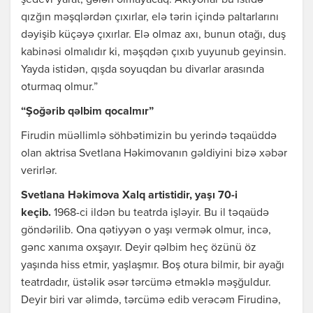
şedevr yarat, gələn olmayacaq. Aktyorlar bu istidə
qızğın məşqlərdən çıxırlar, elə tərin içində paltarlarını
dəyişib küçəyə çıxırlar. Elə olmaz axı, bunun otağı, duş
kabinəsi olmalıdır ki, məşqdən çıxıb yuyunub geyinsin.
Yayda istidən, qışda soyuqdan bu divarlar arasında
oturmaq olmur.”
“Şoğərib qəlbim qocalmır”
Firudin müəllimlə söhbətimizin bu yerində təqaüddə
olan aktrisa Svetlana Həkimovanın gəldiyini bizə xəbər
verirlər.
Svetlana Həkimova Xalq artistidir, yaşı 70-i
keçib.
1968-ci ildən bu teatrda işləyir. Bu il təqaüdə
göndərilib. Ona qətiyyən o yaşı vermək olmur, incə,
gənc xanıma oxşayır. Deyir qəlbim heç özünü öz
yaşında hiss etmir, yaşlaşmır. Boş otura bilmir, bir ayağı
teatrdadır, üstəlik əsər tərcümə etməklə məşğuldur.
Deyir biri var əlimdə, tərcümə edib verəcəm Firudinə,