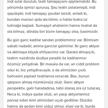
indi sular durulub, teatr tamaşaçısını qaytarmalıdır. Bu
yönümdə işimizi qururuq. Şou teatrı üstələmişdi, indi
qayıdışdır, indi tamaşaçı şoudan bezdi, anladı ki,
bundan mənəvi qida ala bilmir, o halda teatra üz
tutmağa başladı. Sumqayıt əhalisinin hamısı teatral da
ola bilməz, dörddə biri bizim tamaşaçı olsa, bəsimizdir.
Bu gün gənc kadrlar sarıdan problemimiz var. Bilmirəm
səbəb nədədir, amma gənclər gəlmirlər. İki gənc aktyor
və aktrisaya böyük ehtiyacımız var. Qərara almışıq ki,
teatrın nəzdində studiya yaradıb öz kadrlarımızı
özümüz yetişdirək. Bir məsələ də var, ən ciddi problem
odur ki, biz yetişdirəcəyik, o da əlimizdən çıxıb
bəhrəsini paytaxt teatrlarına verəcək. Bax, bunun
qarşısını almaq mümkünsüz olub. Gənc aktyor
perspektiv, gəlir haradadırsa, təbii olaraq ora üz tutacaq.
Necə ki, indiyə qədər olub, ən yaxşı aktyorlarımız
pərvaz edən kimi əlimizdən uçub gediblər. Düzdür,
hamısı da gedən kimi ulduz olmur, eləsi var ki, burda