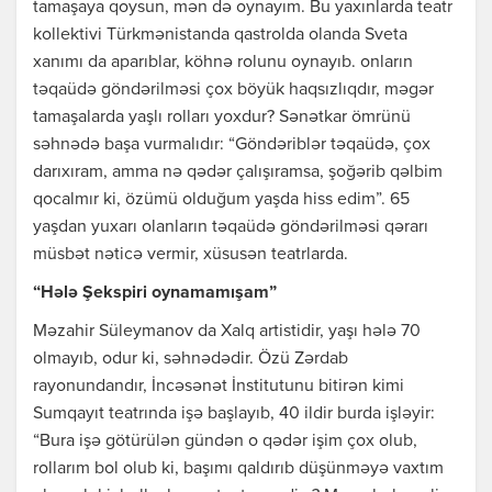
tamaşaya qoysun, mən də oynayım. Bu yaxınlarda teatr
kollektivi Türkmənistanda qastrolda olanda Sveta
xanımı da aparıblar, köhnə rolunu oynayıb. onların
təqaüdə göndərilməsi çox böyük haqsızlıqdır, məgər
tamaşalarda yaşlı rolları yoxdur? Sənətkar ömrünü
səhnədə başa vurmalıdır: “Göndəriblər təqaüdə, çox
darıxıram, amma nə qədər çalışıramsa, şoğərib qəlbim
qocalmır ki, özümü olduğum yaşda hiss edim”. 65
yaşdan yuxarı olanların təqaüdə göndərilməsi qərarı
müsbət nəticə vermir, xüsusən teatrlarda.
“Hələ Şekspiri oynamamışam”
Məzahir Süleymanov da Xalq artistidir, yaşı hələ 70
olmayıb, odur ki, səhnədədir. Özü Zərdab
rayonundandır, İncəsənət İnstitutunu bitirən kimi
Sumqayıt teatrında işə başlayıb, 40 ildir burda işləyir:
“Bura işə götürülən gündən o qədər işim çox olub,
rollarım bol olub ki, başımı qaldırıb düşünməyə vaxtım