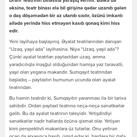
Dram Teatrının binasına yaraşıq vermir. Bəlkə də
əksinə, teatr binası elə bil girişinə qədər uzanıb gələn
o daş döşəmədən bir az utanıb sıxılır, özünü imkanlı
ailədə yerində hiss etməyən kasıb qonaq kimi hiss
edir.
Yeni layihəyə başlayırıq. Əyalət teatrlarından danışan
“Uzaq, yaşıl ada” layihəsinə. Niyə “Uzaq, yaşıl ada”?
Çünki əyalət teatrları paytaxtdan uzaq, amma
yaradıcılıqla məşğul olduğundan həmişə yaz təravətli,
yaşıl olan yeganə məkandır. Sumqayıt teatrından
başladıq – paytaxtın burnunun ucunda olan əyalət
teatrından.
Bu həmin teatrdır ki, Sumqayıtın yaranması ilə bir tarixə
sahibdir. Ordan paytaxt teatrına neçə-neçə sənətkarlar
gəlib. Bu da əyalət teatrının taleyidir. Yetişdirdiyi
sənətkarlar nadir hallarda özünə qismət olar. Yetişən
kimi perspektivli məkanlara üz tutarlar. Onu yetirən
ocaq da arxasınca baxıb, ümid edər ki, hardasa bir dəfə