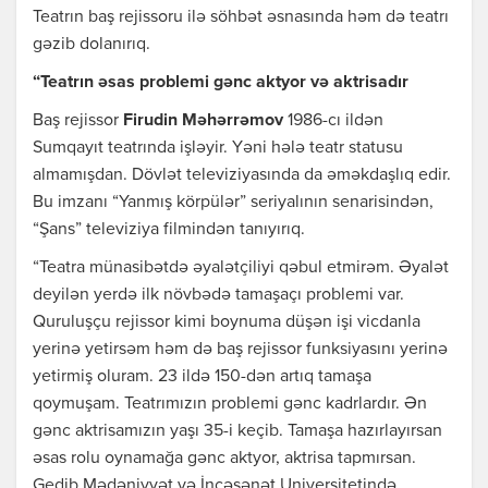
Teatrın baş rejissoru ilə söhbət əsnasında həm də teatrı
gəzib dolanırıq.
“Teatrın əsas problemi gənc aktyor və aktrisadır
Baş rejissor
Firudin Məhərrəmov
1986-cı ildən
Sumqayıt teatrında işləyir. Yəni hələ teatr statusu
almamışdan. Dövlət televiziyasında da əməkdaşlıq edir.
Bu imzanı “Yanmış körpülər” seriyalının senarisindən,
“Şans” televiziya filmindən tanıyırıq.
“Teatra münasibətdə əyalətçiliyi qəbul etmirəm. Əyalət
deyilən yerdə ilk növbədə tamaşaçı problemi var.
Quruluşçu rejissor kimi boynuma düşən işi vicdanla
yerinə yetirsəm həm də baş rejissor funksiyasını yerinə
yetirmiş oluram. 23 ildə 150-dən artıq tamaşa
qoymuşam. Teatrımızın problemi gənc kadrlardır. Ən
gənc aktrisamızın yaşı 35-i keçib. Tamaşa hazırlayırsan
əsas rolu oynamağa gənc aktyor, aktrisa tapmırsan.
Gedib Mədəniyyət və İncəsənət Universitetində