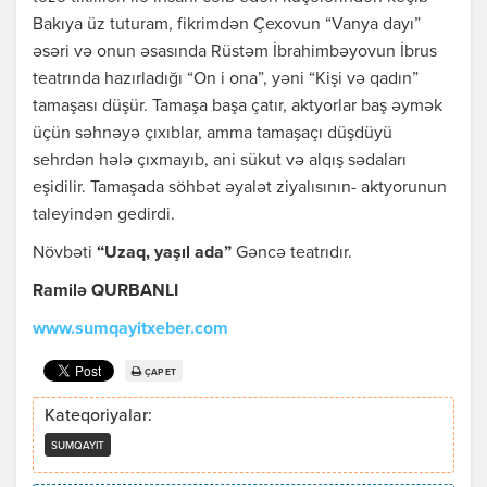
Bakıya üz tuturam, fikrimdən Çexovun “Vanya dayı”
əsəri və onun əsasında Rüstəm İbrahimbəyovun İbrus
teatrında hazırladığı “On i ona”, yəni “Kişi və qadın”
tamaşası düşür. Tamaşa başa çatır, aktyorlar baş əymək
üçün səhnəyə çıxıblar, amma tamaşaçı düşdüyü
sehrdən hələ çıxmayıb, ani sükut və alqış sədaları
eşidilir. Tamaşada söhbət əyalət ziyalısının- aktyorunun
taleyindən gedirdi.
Növbəti
“Uzaq, yaşıl ada”
Gəncə teatrıdır.
Ramilə QURBANLI
www.sumqayitxeber.com
ÇAP ET
Kateqoriyalar:
SUMQAYIT