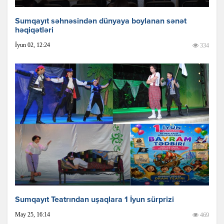
Sumqayıt səhnəsindən dünyaya boylanan sənət
həqiqətləri
İyun 02, 12:24
334
Sumqayıt Teatrından uşaqlara 1 İyun sürprizi
May 25, 16:14
469