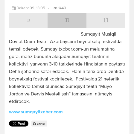
Dekabr 09, 13:05
•
1440
Sumqayıt Musiqili
Dövlət Dram Teatrı Azərbaycanı beynəlxalq festivalda
təmsil edəcək. Sumqayitxeber.com-un məlumatına
görə, məhz bununla əlaqədar Sumqayıt teatrının
kollektivi yanvarın 3-10 tarixlərində Hindistanın paytaxtı
Dehli şəhərinə səfər edəcək. Həmin tarixlərdə Dehlidə
beynəlxalq festival keçiriləcək. Festivalda 21 nəfərlik
kollektivlə təmsil olunacaq Sumqayıt teatrı “Müyo
Jordan və Dərviş Məstəli şah” tamaşasını nümayiş
etdirəcək.
www.sumqayitxeber.com
ÇAP ET