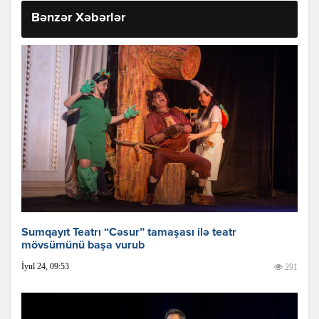
Bənzər Xəbərlər
Sumqayıt Teatrı “Cəsur” tamaşası ilə teatr
mövsümünü başa vurub
İyul 24, 09:53
291