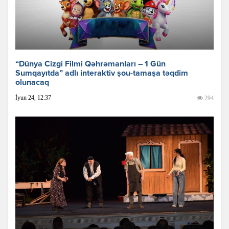
“Dünya Cizgi Filmi Qəhrəmanları – 1 Gün
Sumqayıtda” adlı interaktiv şou-tamaşa təqdim
olunacaq
İyun 24, 12:37
294