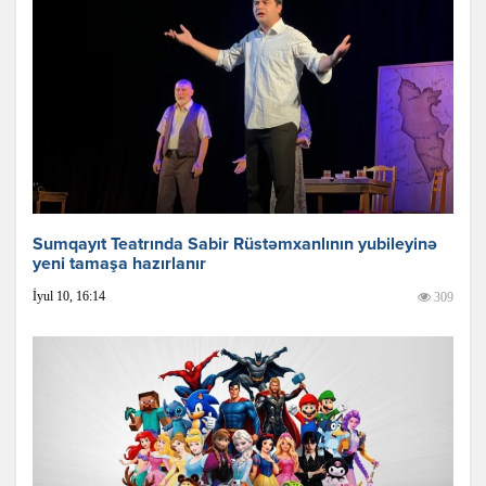
Sumqayıt Teatrında Sabir Rüstəmxanlının yubileyinə
yeni tamaşa hazırlanır
İyul 10, 16:14
309